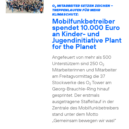
O
MITARBEITER SETZEN ZEICHEN –
2
TREPPENLAUFEN FÜR MEHR
KLIMASCHUTZ:
Mobilfunkbetreiber
spendet 10.000 Euro
an Kinder- und
Jugendinitiative Plant
for the Planet
Angefeuert von mehr als 500
Unterstützern sind 250 O
2
Mitarbeiterinnen und Mitarbeiter
am Freitagvormittag die 37
Stockwerke des O
Tower am
2
Georg-Brauchle-Ring hinauf
gesprintet. Der erstmals
ausgetragene Staffellauf in der
Zentrale des Mobilfunkbetreibers
stand unter dem Motto
„Gemeinsam bewegen wir was!“