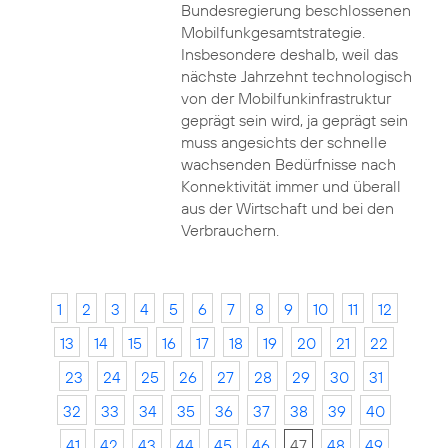
Bundesregierung beschlossenen
Mobilfunkgesamtstrategie.
Insbesondere deshalb, weil das
nächste Jahrzehnt technologisch
von der Mobilfunkinfrastruktur
geprägt sein wird, ja geprägt sein
muss angesichts der schnelle
wachsenden Bedürfnisse nach
Konnektivität immer und überall
aus der Wirtschaft und bei den
Verbrauchern.
1
2
3
4
5
6
7
8
9
10
11
12
13
14
15
16
17
18
19
20
21
22
23
24
25
26
27
28
29
30
31
32
33
34
35
36
37
38
39
40
41
42
43
44
45
46
47
48
49