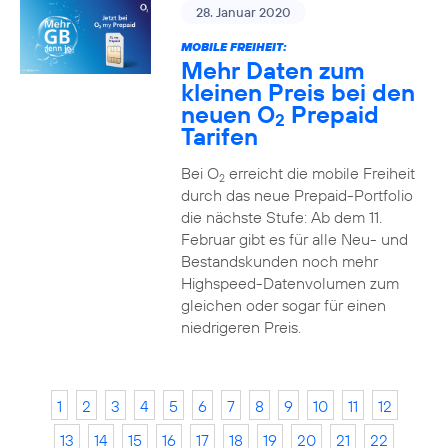
28. Januar 2020
MOBILE FREIHEIT:
Mehr Daten zum
kleinen Preis bei den
neuen O
Prepaid
2
Tarifen
Bei O
erreicht die mobile Freiheit
2
durch das neue Prepaid-Portfolio
die nächste Stufe: Ab dem 11.
Februar gibt es für alle Neu- und
Bestandskunden noch mehr
Highspeed-Datenvolumen zum
gleichen oder sogar für einen
niedrigeren Preis.
1
2
3
4
5
6
7
8
9
10
11
12
13
14
15
16
17
18
19
20
21
22