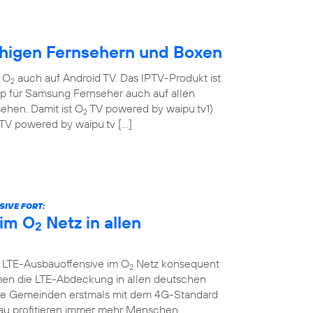
ähigen Fernsehern und Boxen
n O
auch auf Android TV. Das IPTV-Produkt ist
2
pp für Samsung Fernseher auch auf allen
ehen. Damit ist O
TV powered by waipu.tv1)
2
TV powered by waipu.tv […]
IVE FORT:
im O
Netz in allen
2
e LTE-Ausbauoffensive im O
Netz konsequent
2
men die LTE-Abdeckung in allen deutschen
che Gemeinden erstmals mit dem 4G-Standard
au profitieren immer mehr Menschen