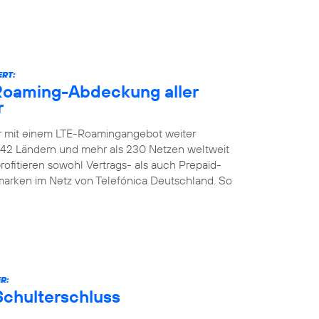
ERT:
-Roaming-Abdeckung aller
r
er mit einem LTE-Roamingangebot weiter
n 142 Ländern und mehr als 230 Netzen weltweit
ofitieren sowohl Vertrags- als auch Prepaid-
marken im Netz von Telefónica Deutschland. So
R:
Schulterschluss