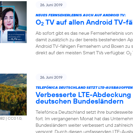
26. Juni 2019
NEUES FERNSEHERLEBNIS AUCH AUF ANDROID TV:
O
TV auf allen Android TV-f
2
Ab sofort gibt es das neue Fernseherlebnis vo
damit zusätzlich zu der bereits bestehenden A
Android TV-fähigen Fernsehern und Boxen zu s
direkt auf den meisten Smart TVs verfügbar. O
2
26. Juni 2019
TELEFÓNICA DEUTSCHLAND SETZT LTE-AUSBAUOFFENS
Verbesserte LTE-Abdeckung 
deutschen Bundesländern
Telefónica Deutschland setzt ihre bundesweit
fort. Im vergangenen Monat hat das Unterneh
882
|
CC0 1.0,
Bundesländern weiter verbessert und zahlrei
versorgt. Durch diesen umfassenden LTE-Ausb