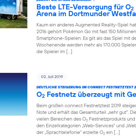
Beste LTE-Versorgung für O
2
Arena im Dortmunder Westfa
Kaum ein anderes Augmented Reality-Spiel hat
2016 gehört Pokémon Go mit fast 150 Millionen
Smartphone-Spielen. Es gilt als das Spiel mit 
Wochenende werden mehr als 170.000 Spieler 
die Spieler im […]
02. Juli 2019
DEUTLICHE STEIGERUNG IM CONNECT FESTNETZTEST 2
O
Festnetz überzeugt mit Ge
2
Beim großen connect Festnetztest 2019 steiger
Note und erhält das Gesamturteil „sehr gut“. D
vielen Bereichen des O
Festnetzprodukts und 
2
den Einzelkategorien „Web-Services“ und „Web-
der „Sprachtelefonie“ erzielte O
ein […]
2