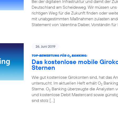
Bei der digitalen Infrastruktur und damit der Z
Deutschland am Scheideweg. Wir müssen uns 
richtigen Weg für die Zukunft finden oder weit
mit unabgestimmten Maßnahmen zulasten andere
Statement von Valentina Daiber, Vorständin für
26. Juni 2019
TOP-BEWERTUNG FÜR O
BANKING:
2
Das kostenlose mobile Girok
Sternen
Wie gut kostenlose Girokonten sind, hat das An
untersucht. Im aktuellen Heft erhält O
Banking 
2
Sterne. O
Banking überzeugte die Analysten v
2
und kostenlose Debit Mastercard sowie günstig
sind stolz […]