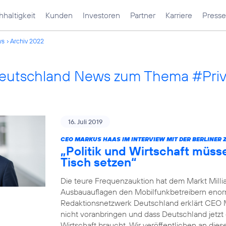
haltigkeit
Kunden
Investoren
Partner
Karriere
Presse
ws
Archiv 2022
Deutschland News zum Thema #Pri
16. Juli 2019
CEO MARKUS HAAS IM INTERVIEW MIT DER BERLINER 
„Politik und Wirtschaft müss
Tisch setzen“
Die teure Frequenzauktion hat dem Markt Millia
Ausbauauflagen den Mobilfunkbetreibern enorm 
Redaktionsnetzwerk Deutschland erklärt CEO 
nicht voranbringen und dass Deutschland jetzt 
Wirtschaft braucht. Wir veröffentlichen an dies