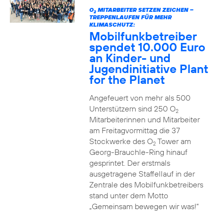
O
MITARBEITER SETZEN ZEICHEN –
2
TREPPENLAUFEN FÜR MEHR
KLIMASCHUTZ:
Mobilfunkbetreiber
spendet 10.000 Euro
an Kinder- und
Jugendinitiative Plant
for the Planet
Angefeuert von mehr als 500
Unterstützern sind 250 O
2
Mitarbeiterinnen und Mitarbeiter
am Freitagvormittag die 37
Stockwerke des O
Tower am
2
Georg-Brauchle-Ring hinauf
gesprintet. Der erstmals
ausgetragene Staffellauf in der
Zentrale des Mobilfunkbetreibers
stand unter dem Motto
„Gemeinsam bewegen wir was!“