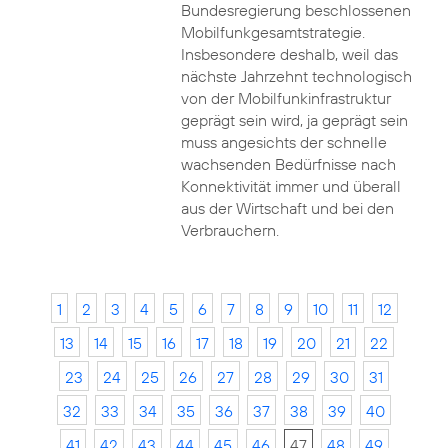
Bundesregierung beschlossenen
Mobilfunkgesamtstrategie.
Insbesondere deshalb, weil das
nächste Jahrzehnt technologisch
von der Mobilfunkinfrastruktur
geprägt sein wird, ja geprägt sein
muss angesichts der schnelle
wachsenden Bedürfnisse nach
Konnektivität immer und überall
aus der Wirtschaft und bei den
Verbrauchern.
1
2
3
4
5
6
7
8
9
10
11
12
13
14
15
16
17
18
19
20
21
22
23
24
25
26
27
28
29
30
31
32
33
34
35
36
37
38
39
40
41
42
43
44
45
46
47
48
49