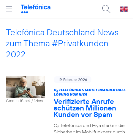
Telefónica Deutschland News
zum Thema #Privatkunden
2022
19. Februar 2026
O
TELEFÓNICA STARTET BRANDED CALL-
2
LÖSUNG VON HIYA
Verifizierte Anrufe
Credits: iStock / fizkes
schützen Millionen
Kunden vor Spam
O
Telefónica und Hiya stärken die
2
Sicherheit im Mobilfunknetz durch