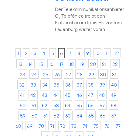
Der Telekommunikationsanbieter
O
Telefónica treibt den
2
Netzausbau im Kreis Herzogtum
Lauenburg weiter voran.
1
2
3
4
5
6
7
8
9
10
11
12
13
14
15
16
17
18
19
20
21
22
23
24
25
26
27
28
29
30
31
32
33
34
35
36
37
38
39
40
41
42
43
44
45
46
47
48
49
50
51
52
53
54
55
56
57
58
59
60
61
62
63
64
65
66
67
68
69
70
71
72
73
74
75
76
77