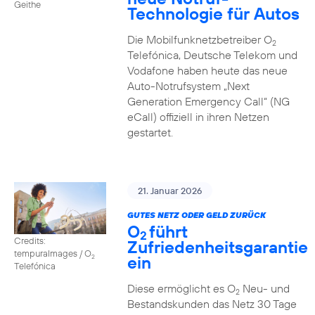
Geithe
Technologie für Autos
Die Mobilfunknetzbetreiber O
2
Telefónica, Deutsche Telekom und
Vodafone haben heute das neue
Auto-Notrufsystem „Next
Generation Emergency Call“ (NG
eCall) offiziell in ihren Netzen
gestartet.
21. Januar 2026
GUTES NETZ ODER GELD ZURÜCK
O
führt
2
Credits:
Zufriedenheitsgarantie
tempuraImages / O
ein
2
Telefónica
Diese ermöglicht es O
Neu- und
2
Bestandskunden das Netz 30 Tage