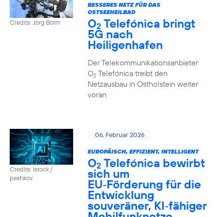
BESSERES NETZ FÜR DAS
OSTSEEHEILBAD
O
Telefónica bringt
Credits: Jörg Borm
2
5G nach
Heiligenhafen
Der Telekommunikationsanbieter
O
Telefónica treibt den
2
Netzausbau in Ostholstein weiter
voran
06. Februar 2026
EUROPÄISCH, EFFIZIENT, INTELLIGENT
O
Telefónica bewirbt
2
Credits: istock /
sich um
peshkov
EU‑Förderung für die
Entwicklung
souveräner, KI‑fähiger
Mobilfunknetze