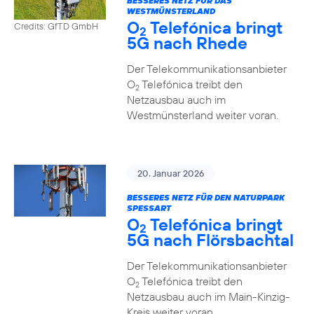
BESSERES NETZ FÜR DAS
WESTMÜNSTERLAND
O
Telefónica bringt
Credits: GfTD GmbH
2
5G nach Rhede
Der Telekommunikationsanbieter
O
Telefónica treibt den
2
Netzausbau auch im
Westmünsterland weiter voran.
20. Januar 2026
BESSERES NETZ FÜR DEN NATURPARK
SPESSART
O
Telefónica bringt
2
5G nach Flörsbachtal
Der Telekommunikationsanbieter
O
Telefónica treibt den
2
Netzausbau auch im Main-Kinzig-
Kreis weiter voran.