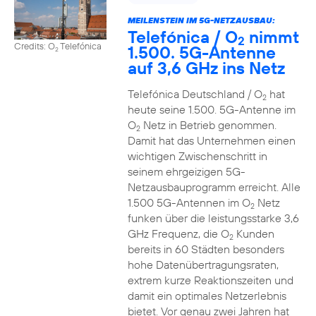
MEILENSTEIN IM 5G-NETZAUSBAU:
Telefónica / O
nimmt
2
Credits: O
Telefónica
1.500. 5G-Antenne
2
auf 3,6 GHz ins Netz
Telefónica Deutschland / O
hat
2
heute seine 1.500. 5G-Antenne im
O
Netz in Betrieb genommen.
2
Damit hat das Unternehmen einen
wichtigen Zwischenschritt in
seinem ehrgeizigen 5G-
Netzausbauprogramm erreicht. Alle
1.500 5G-Antennen im O
Netz
2
funken über die leistungsstarke 3,6
GHz Frequenz, die O
Kunden
2
bereits in 60 Städten besonders
hohe Datenübertragungsraten,
extrem kurze Reaktionszeiten und
damit ein optimales Netzerlebnis
bietet. Vor genau zwei Jahren hat