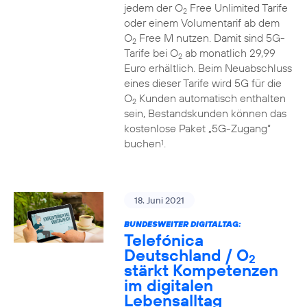
jedem der O
Free Unlimited Tarife
2
oder einem Volumentarif ab dem
O
Free M nutzen. Damit sind 5G-
2
Tarife bei O
ab monatlich 29,99
2
Euro erhältlich. Beim Neuabschluss
eines dieser Tarife wird 5G für die
O
Kunden automatisch enthalten
2
sein, Bestandskunden können das
kostenlose Paket „5G-Zugang“
buchen
.
1
18. Juni 2021
BUNDESWEITER DIGITALTAG:
Telefónica
Deutschland / O
2
stärkt Kompetenzen
im digitalen
Lebensalltag