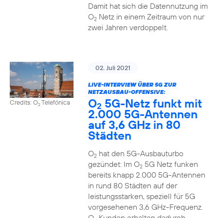
Damit hat sich die Datennutzung im
O
Netz in einem Zeitraum von nur
2
zwei Jahren verdoppelt.
02. Juli 2021
LIVE-INTERVIEW ÜBER 5G ZUR
NETZAUSBAU-OFFENSIVE:
O
5G-Netz funkt mit
Credits: O
Telefónica
2
2
2.000 5G-Antennen
auf 3,6 GHz in 80
Städten
O
hat den 5G-Ausbauturbo
2
gezündet: Im O
5G Netz funken
2
bereits knapp 2.000 5G-Antennen
in rund 80 Städten auf der
leistungsstarken, speziell für 5G
vorgesehenen 3,6 GHz-Frequenz.
O
Kunden erhalten dadurch