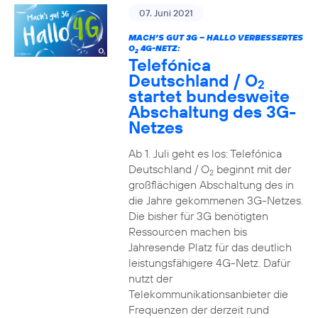
07. Juni 2021
MACH’S GUT 3G – HALLO VERBESSERTES
O
4G-NETZ:
2
Telefónica
Deutschland / O
2
startet bundesweite
Abschaltung des 3G-
Netzes
Ab 1. Juli geht es los: Telefónica
Deutschland / O
beginnt mit der
2
großflächigen Abschaltung des in
die Jahre gekommenen 3G-Netzes.
Die bisher für 3G benötigten
Ressourcen machen bis
Jahresende Platz für das deutlich
leistungsfähigere 4G-Netz. Dafür
nutzt der
Telekommunikationsanbieter die
Frequenzen der derzeit rund