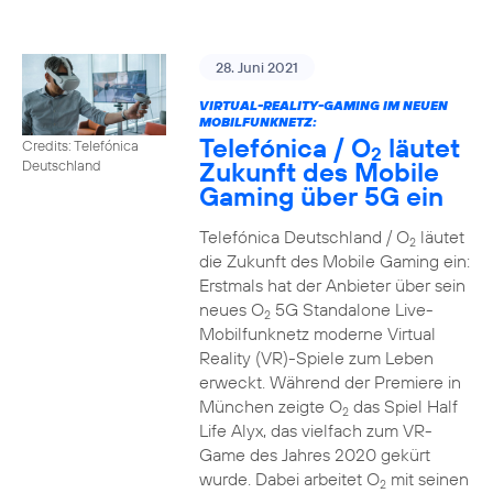
28. Juni 2021
VIRTUAL-REALITY-GAMING IM NEUEN
MOBILFUNKNETZ:
Telefónica / O
läutet
Credits: Telefónica
2
Zukunft des Mobile
Deutschland
Gaming über 5G ein
Telefónica Deutschland / O
läutet
2
die Zukunft des Mobile Gaming ein:
Erstmals hat der Anbieter über sein
neues O
5G Standalone Live-
2
Mobilfunknetz moderne Virtual
Reality (VR)-Spiele zum Leben
erweckt. Während der Premiere in
München zeigte O
das Spiel Half
2
Life Alyx, das vielfach zum VR-
Game des Jahres 2020 gekürt
wurde. Dabei arbeitet O
mit seinen
2