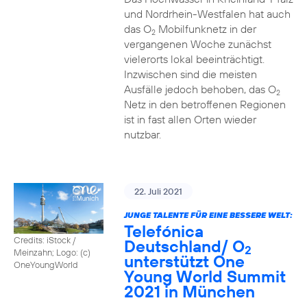
und Nordrhein-Westfalen hat auch
das O
Mobilfunknetz in der
2
vergangenen Woche zunächst
vielerorts lokal beeinträchtigt.
Inzwischen sind die meisten
Ausfälle jedoch behoben, das O
2
Netz in den betroffenen Regionen
ist in fast allen Orten wieder
nutzbar.
22. Juli 2021
JUNGE TALENTE FÜR EINE BESSERE WELT:
Telefónica
Credits: iStock /
Deutschland/ O
2
Meinzahn; Logo: (c)
unterstützt One
OneYoungWorld
Young World Summit
2021 in München