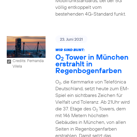
Mobilfunkstandards, bei der 5G
völlig entkoppelt vom
bestehenden 4G-Standard funkt.
23. Juni 2021
WIR SIND BUNT:
O
Tower in München
2
Credits: Fernanda
erstrahlt in
Vilela
Regenbogenfarben
O
, die Kernmarke von Telefónica
2
Deutschland, setzt heute zum EM-
Spiel ein sichtbares Zeichen für
Vielfalt und Toleranz. Ab 21Uhr wird
die 37. Etage des O
Towers, dem
2
mit 146 Metern höchsten
Gebäudes in München, von allen
Seiten in Regenbogenfarben
erstrahlen. Damit setzt das