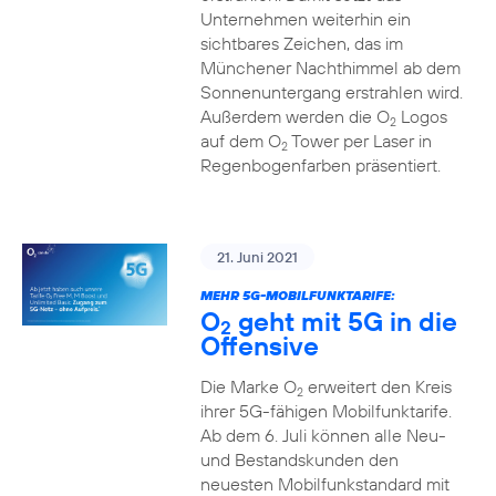
Unternehmen weiterhin ein
sichtbares Zeichen, das im
Münchener Nachthimmel ab dem
Sonnenuntergang erstrahlen wird.
Außerdem werden die O
Logos
2
auf dem O
Tower per Laser in
2
Regenbogenfarben präsentiert.
21. Juni 2021
MEHR 5G-MOBILFUNKTARIFE:
O
geht mit 5G in die
2
Offensive
Die Marke O
erweitert den Kreis
2
ihrer 5G-fähigen Mobilfunktarife.
Ab dem 6. Juli können alle Neu-
und Bestandskunden den
neuesten Mobilfunkstandard mit