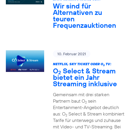
Wir sind für
Alternativen zu
teuren
Frequenzauktionen
10. Februar 2021
NETFLIX, SKY TICKET ODER O
TV:
2
O
Select & Stream
2
bietet ein Jahr
Streaming inklusive
Gemeinsam mit drei starken
Partnern baut O
sein
2
Entertainment-Angebot deutlich
aus: O
Select & Stream kombiniert
2
Tarife für unterwegs und zuhause
mit Video- und TV-Streaming. Bei