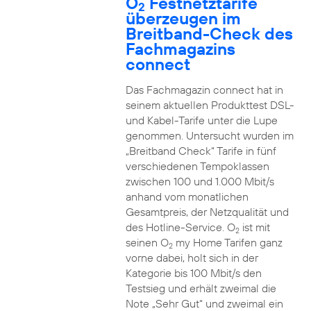
O
Festnetztarife
2
überzeugen im
Breitband-Check des
Fachmagazins
connect
Das Fachmagazin connect hat in
seinem aktuellen Produkttest DSL-
und Kabel-Tarife unter die Lupe
genommen. Untersucht wurden im
„Breitband Check“ Tarife in fünf
verschiedenen Tempoklassen
zwischen 100 und 1.000 Mbit/s
anhand vom monatlichen
Gesamtpreis, der Netzqualität und
des Hotline-Service. O
ist mit
2
seinen O
my Home Tarifen ganz
2
vorne dabei, holt sich in der
Kategorie bis 100 Mbit/s den
Testsieg und erhält zweimal die
Note „Sehr Gut“ und zweimal ein