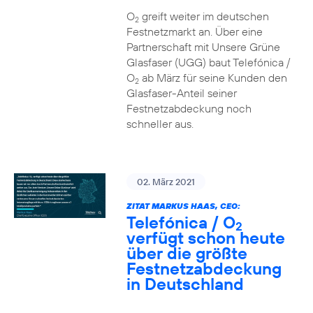
O
greift weiter im deutschen
2
Festnetzmarkt an. Über eine
Partnerschaft mit Unsere Grüne
Glasfaser (UGG) baut Telefónica /
O
ab März für seine Kunden den
2
Glasfaser-Anteil seiner
Festnetzabdeckung noch
schneller aus.
02. März 2021
ZITAT MARKUS HAAS, CEO:
Telefónica / O
2
verfügt schon heute
über die größte
Festnetzabdeckung
in Deutschland