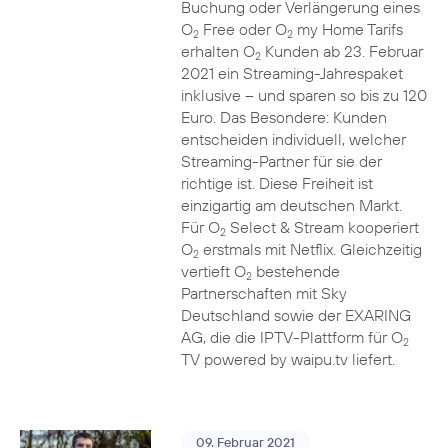
Buchung oder Verlängerung eines
O
Free oder O
my Home Tarifs
2
2
erhalten O
Kunden ab 23. Februar
2
2021 ein Streaming-Jahrespaket
inklusive – und sparen so bis zu 120
Euro. Das Besondere: Kunden
entscheiden individuell, welcher
Streaming-Partner für sie der
richtige ist. Diese Freiheit ist
einzigartig am deutschen Markt.
Für O
Select & Stream kooperiert
2
O
erstmals mit Netflix. Gleichzeitig
2
vertieft O
bestehende
2
Partnerschaften mit Sky
Deutschland sowie der EXARING
AG, die die IPTV-Plattform für O
2
TV powered by waipu.tv liefert.
09. Februar 2021