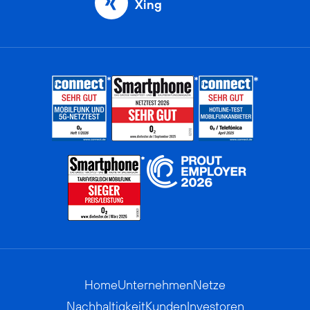
Xing
Home
Unternehmen
Netze
Nachhaltigkeit
Kunden
Investoren