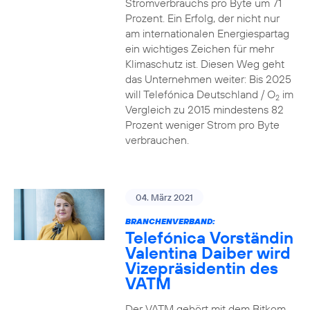
Stromverbrauchs pro Byte um 71
Prozent. Ein Erfolg, der nicht nur
am internationalen Energiespartag
ein wichtiges Zeichen für mehr
Klimaschutz ist. Diesen Weg geht
das Unternehmen weiter: Bis 2025
will Telefónica Deutschland / O
im
2
Vergleich zu 2015 mindestens 82
Prozent weniger Strom pro Byte
verbrauchen.
04. März 2021
BRANCHENVERBAND:
Telefónica Vorständin
Valentina Daiber wird
Vizepräsidentin des
VATM
Der VATM gehört mit dem Bitkom