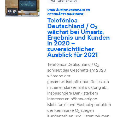
24. Februar 2021
VORLÄUFIGE KENNZAHLEN
GESCHÄFTSJAHR 2020:
Telefónica
Deutschland / O
2
wächst bei Umsatz,
Ergebnis und Kunden
in 2020 –
zuversichtlicher
Ausblick für 2021
Telefónica Deutschland / O
2
schließt das Geschäftsjahr 2020
während der
gesamtwirtschaftlichen Rezession
mit einer starken Entwicklung ab.
Insbesondere Dank starkem
Interesse an höherwertigen
Mobilfunk- und Festnetzprodukten
der Kernmarke O
stiegen
2
Kundenzahlen und Datenvolumen