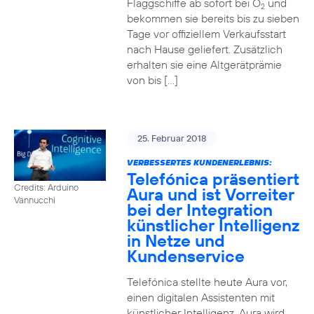
Flaggschiffe ab sofort bei O
und
2
bekommen sie bereits bis zu sieben
Tage vor offiziellem Verkaufsstart
nach Hause geliefert. Zusätzlich
erhalten sie eine Altgerätprämie
von bis […]
25. Februar 2018
VERBESSERTES KUNDENERLEBNIS:
Telefónica präsentiert
Credits: Arduino
Aura und ist Vorreiter
Vannucchi
bei der Integration
künstlicher Intelligenz
in Netze und
Kundenservice
Telefónica stellte heute Aura vor,
einen digitalen Assistenten mit
künstlicher Intelligenz. Aura wird