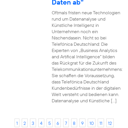
Daten ab“
Oftmals fristen neue Technologien
rund um Datenanalyse und
Künstliche Intelligenz in
Unternehmen noch ein
Nischendasein. Nicht so bei
Telefónica Deutschland: Die
Experten von „Business Analytics
and Artifical Intelligence“ bilden
das Rückgrat für die Zukunft des
Telekommunikationsunternehmens:
Sie schaffen die Voraussetzung,
dass Telefónica Deutschland
Kundenbedürfnisse in der digitalen
Welt versteht und bedienen kann.
Datenanalyse und Künstliche […]
1
2
3
4
5
6
7
8
9
10
11
12