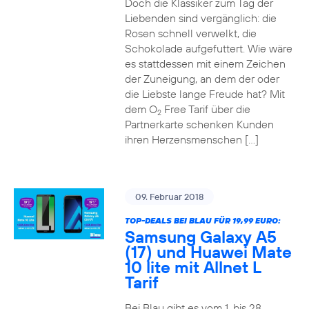
Doch die Klassiker zum Tag der
Liebenden sind vergänglich: die
Rosen schnell verwelkt, die
Schokolade aufgefuttert. Wie wäre
es stattdessen mit einem Zeichen
der Zuneigung, an dem der oder
die Liebste lange Freude hat? Mit
dem O
Free Tarif über die
2
Partnerkarte schenken Kunden
ihren Herzensmenschen […]
09. Februar 2018
TOP-DEALS BEI BLAU FÜR 19,99 EURO:
Samsung Galaxy A5
(17) und Huawei Mate
10 lite mit Allnet L
Tarif
Bei Blau gibt es vom 1. bis 28.