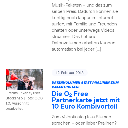
Musik-Paketen – und das zum
selben Preis. Dadurch können sie
künftig noch länger im Internet
surfen, mit Familie und Freunden
chatten oder unterwegs Videos
streamen. Das höhere
Datenvolumen erhalten Kunden
automatisch bei jeder […]
12. Februar 2018
DATENVOLUMEN STATT PRALINEN ZUM
VALENTINSTAG:
Die O
Free
Credits: Pixabay user
2
Partnerkarte jetzt mit
Stocksnap
|
Foto: CC0
1.0, Ausschnitt
10 Euro Kombivorteil
bearbeitet
Zum Valentinstag lass Blumen
sprechen – oder lieber Pralinen?