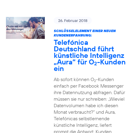
26. Februar 2018
SCHLÜSSELELEMENT EINER NEUEN
KUNDENERFAHRUNG:
Telefónica
Deutschland führt
künstliche Intelligenz
„Aura“ für O
-Kunden
2
ein
Ab sofort können O
-Kunden
2
einfach per Facebook Messenger
ihre Datennutzung abfragen. Dafür
müssen sie nur schreiben: „Wieviel
Datenvolumen habe ich diesen
Monat verbraucht?“ und Aura,
Telefónicas selbstlernende
künstliche Intelligenz, liefert
prompt die Antwort. Kunden