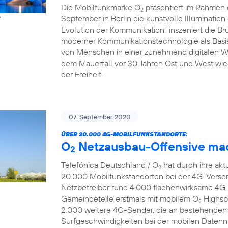
Die Mobilfunkmarke O
präsentiert im Rahmen de
2
September in Berlin die kunstvolle Illuminatio
y
Evolution der Kommunikation“ inszeniert die Br
moderner Kommunikationstechnologie als Basis
von Menschen in einer zunehmend digitalen We
dem Mauerfall vor 30 Jahren Ost und West wie
der Freiheit.
07. September 2020
ÜBER 20.000 4G-MOBILFUNKSTANDORTE:
O
Netzausbau-Offensive mac
2
Telefónica Deutschland / O
hat durch ihre ak
2
20.000 Mobilfunkstandorten bei der 4G-Versor
Netzbetreiber rund 4.000 flächenwirksame 4G-S
Gemeindeteile erstmals mit mobilem O
Highsp
2
2.000 weitere 4G-Sender, die an bestehenden 
Surfgeschwindigkeiten bei der mobilen Datenn