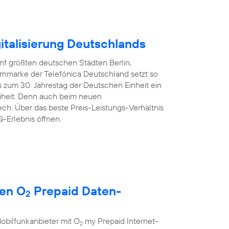
italisierung Deutschlands
nf größten deutschen Städten Berlin,
rnmarke der Telefónica Deutschland setzt so
 zum 30. Jahrestag der Deutschen Einheit ein
reiheit. Denn auch beim neuen
ech. Über das beste Preis-Leistungs-Verhältnis
-Erlebnis öffnen.
uen O
Prepaid Daten-
2
obilfunkanbieter mit O
my Prepaid Internet-
2