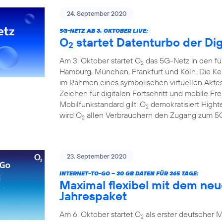
24. September 2020
5G-NETZ AB 3. OKTOBER LIVE:
O
startet Datenturbo der Dig
2
Am 3. Oktober startet O
das 5G-Netz in den fü
2
Hamburg, München, Frankfurt und Köln. Die Ke
im Rahmen eines symbolischen virtuellen Aktes
Zeichen für digitalen Fortschritt und mobile F
Mobilfunkstandard gilt: O
demokratisiert Hight
2
wird O
allen Verbrauchern den Zugang zum 5G
2
23. September 2020
INTERNET-TO-GO – 30 GB DATEN FÜR 365 TAGE:
Maximal flexibel mit dem ne
Jahrespaket
Am 6. Oktober startet O
als erster deutscher M
2