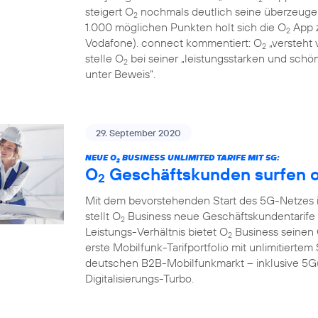
steigert O
nochmals deutlich seine überzeugen
2
1.000 möglichen Punkten holt sich die O
App z
2
Vodafone). connect kommentiert: O
„versteht 
2
stelle O
bei seiner „leistungsstarken und sch
2
unter Beweis“.
29. September 2020
NEUE O
BUSINESS UNLIMITED TARIFE MIT 5G:
2
O
Geschäftskunden surfen o
2
Mit dem bevorstehenden Start des 5G-Netzes 
stellt O
Business neue Geschäftskundentarife f
2
Leistungs-Verhältnis bietet O
Business seinen
2
erste Mobilfunk-Tarifportfolio mit unlimitier
deutschen B2B-Mobilfunkmarkt – inklusive 5G(1
Digitalisierungs-Turbo.