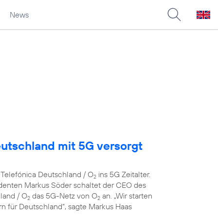
News
eutschland mit 5G versorgt
 Telefónica Deutschland / O
ins 5G Zeitalter.
2
denten Markus Söder schaltet der CEO des
land / O
das 5G-Netz von O
an. „Wir starten
2
2
ern für Deutschland“, sagte Markus Haas