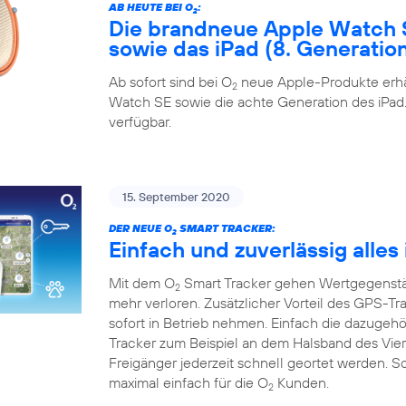
AB HEUTE BEI O
:
2
Die brandneue Apple Watch 
sowie das iPad (8. Generatio
Ab sofort sind bei O
neue Apple-Produkte erhäl
2
Watch SE sowie die achte Generation des iPad. 
verfügbar.
15. September 2020
DER NEUE O
SMART TRACKER:
2
Einfach und zuverlässig alles
Mit dem O
Smart Tracker gehen Wertgegenstän
2
mehr verloren. Zusätzlicher Vorteil des GPS-Tra
sofort in Betrieb nehmen. Einfach die dazugeh
Tracker zum Beispiel an dem Halsband des Vie
Freigänger jederzeit schnell geortet werden. S
maximal einfach für die O
Kunden.
2