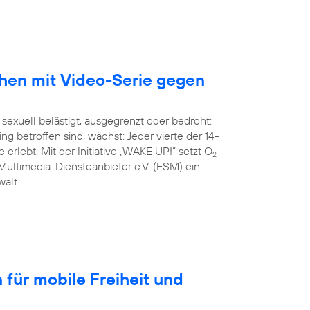
chen mit Video-Serie gegen
 sexuell belästigt, ausgegrenzt oder bedroht:
g betroffen sind, wächst: Jeder vierte der 14-
 erlebt. Mit der Initiative „WAKE UP!“ setzt O
2
Multimedia-Diensteanbieter e.V. (FSM) ein
alt.
für mobile Freiheit und