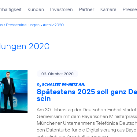
haltigkeit
Kunden
Investoren
Partner
Karriere
Presse
ws
Pressemitteilungen
Archiv 2020
ilungen 2020
03. Oktober 2020
O
SCHALTET 5G-NETZ AN:
2
Spätestens 2025 soll ganz D
sein
Am 30. Jahrestag der Deutschen Einheit startet
Gemeinsam mit dem Bayerischen Ministerpräsi
Münchener Unternehmens Telefónica Deutsch
den Datenturbo für die Digitalisierung aus Bay
anlässlich der Anschaltzeremonie.