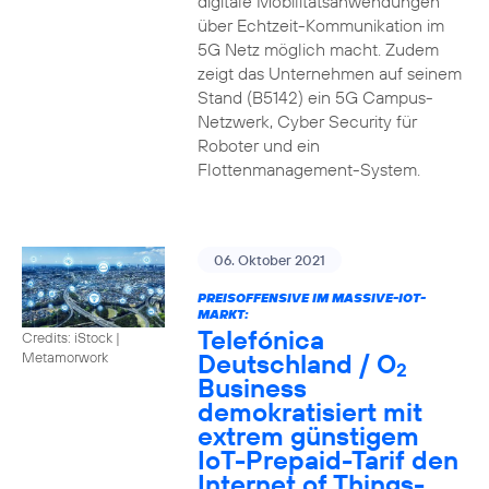
digitale Mobilitätsanwendungen
über Echtzeit-Kommunikation im
5G Netz möglich macht. Zudem
zeigt das Unternehmen auf seinem
Stand (B5142) ein 5G Campus-
Netzwerk, Cyber Security für
Roboter und ein
Flottenmanagement-System.
06. Oktober 2021
PREISOFFENSIVE IM MASSIVE-IOT-
MARKT:
Telefónica
Credits: iStock |
Deutschland / O
Metamorwork
2
Business
demokratisiert mit
extrem günstigem
IoT-Prepaid-Tarif den
Internet of Things-