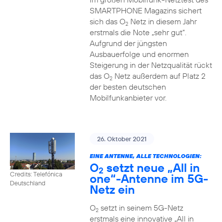
SMARTPHONE Magazins sichert
sich das O
Netz in diesem Jahr
2
erstmals die Note „sehr gut“.
Aufgrund der jüngsten
Ausbauerfolge und enormen
Steigerung in der Netzqualität rückt
das O
Netz außerdem auf Platz 2
2
der besten deutschen
Mobilfunkanbieter vor.
26. Oktober 2021
EINE ANTENNE, ALLE TECHNOLOGIEN:
O
setzt neue „All in
2
Credits: Telefónica
one“-Antenne im 5G-
Deutschland
Netz ein
O
setzt in seinem 5G-Netz
2
erstmals eine innovative „All in