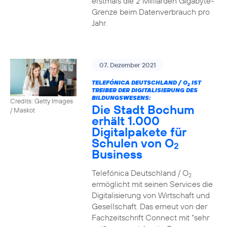
erstmals die 2 Milliarden Gigabyte-
Grenze beim Datenverbrauch pro
Jahr.
07. Dezember 2021
TELEFÓNICA DEUTSCHLAND / O
IST
2
TREIBER DER DIGITALISIERUNG DES
BILDUNGSWESENS:
Credits: Getty Images
Die Stadt Bochum
/ Maskot
erhält 1.000
Digitalpakete für
Schulen von O
2
Business
Telefónica Deutschland / O
2
ermöglicht mit seinen Services die
Digitalisierung von Wirtschaft und
Gesellschaft. Das erneut von der
Fachzeitschrift Connect mit “sehr