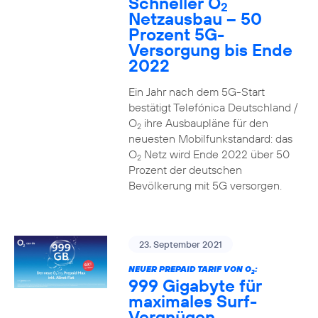
Schneller O
2
Netzausbau – 50
Prozent 5G-
Versorgung bis Ende
2022
Ein Jahr nach dem 5G-Start
bestätigt Telefónica Deutschland /
O
ihre Ausbaupläne für den
2
neuesten Mobilfunkstandard: das
O
Netz wird Ende 2022 über 50
2
Prozent der deutschen
Bevölkerung mit 5G versorgen.
23. September 2021
NEUER PREPAID TARIF VON O
:
2
999 Gigabyte für
maximales Surf-
Vergnügen