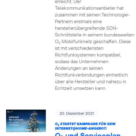
erreicht. Der
Telekommunikationsanbieter hat
zusammen mit seinen Technologie-
Partnern erstmals eine
herstellerübergreifende SDN-
Schnittstelle in seinem bundesweiten
O
Mobilfunknetz geschaffen. Diese
2
ist mit verschiedensten
Richtfunksystemen kompatibel,
sodass das Unternehmen
Änderungen an seinen
Richtfunkverbindungen einheitlich
über alle Hersteller und nahezu in
Echtzeit umsetzen kann.
20. Dezember 2021
O
STARTET KAMPAGNE FÜR SEIN
2
INTERNET@HOME-ANGEBOT:
O
und Serviceplan