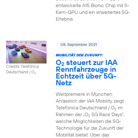
entwickelte A15 Bionic Chip mit 5-
Kern-GPU und ein erweitertes 5G-
Erlebnis.
08. September 2021
MOBILITÄT DER ZUKUNFT:
O
steuert zur IAA
2
Credits: Telefónica
Rennfahrzeuge in
Deutschland / O
Echtzeit über 5G-
2
Netz
Weltpremiere in München:
Anlässlich der IAA Mobility zeigt
Telefónica Deutschland / O
im
2
Rahmen der „O
5G Race Days“,
2
welche Möglichkeiten die 5G-
Technologie für die Zukunft der
Mobilität bietet. Über das