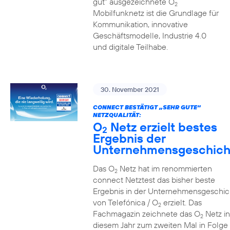
gut” ausgezeichnete O
2
Mobilfunknetz ist die Grundlage für
Kommunikation, innovative
Geschäftsmodelle, Industrie 4.0
und digitale Teilhabe.
30. November 2021
CONNECT BESTÄTIGT „SEHR GUTE“
NETZQUALITÄT:
O
Netz erzielt bestes
2
Ergebnis der
Unternehmensgeschich
Das O
Netz hat im renommierten
2
connect Netztest das bisher beste
Ergebnis in der Unternehmensgeschic
von Telefónica / O
erzielt. Das
2
Fachmagazin zeichnete das O
Netz in
2
diesem Jahr zum zweiten Mal in Folge 