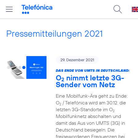
Pressemitteilungen 2021
29. Dezember 2021
DAS ENDE VON UMTS IN DEUTSCHLAND:
O
nimmt letzte 3G-
2
Sender vom Netz
Eine Mobilfunk-Ära geht zu Ende:
O
/ Telefónica wird am 30.12. die
2
letzten 3G-Standorte im O
2
Mobilfunknetz abschalten und
damit das Aus von UMTS (3G) in
Deutschland besiegeln. Die
freigewordenen Frequenzen bei