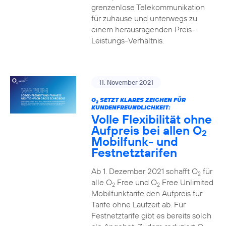
grenzenlose Telekommunikation
für zuhause und unterwegs zu
einem herausragenden Preis-
Leistungs-Verhältnis.
11. November 2021
O
SETZT KLARES ZEICHEN FÜR
2
KUNDENFREUNDLICHKEIT:
Volle Flexibilität ohne
Aufpreis bei allen O
2
Mobilfunk- und
Festnetztarifen
Ab 1. Dezember 2021 schafft O
für
2
alle O
Free und O
Free Unlimited
2
2
Mobilfunktarife den Aufpreis für
Tarife ohne Laufzeit ab. Für
Festnetztarife gibt es bereits solch