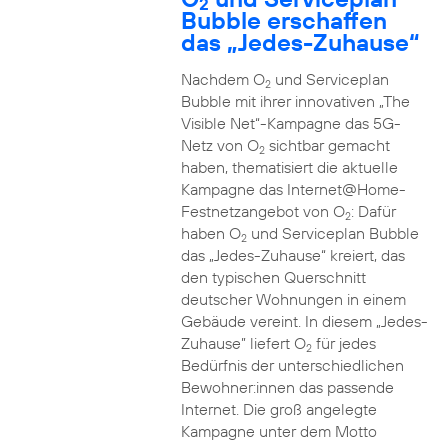
2
Bubble erschaffen
das „Jedes-Zuhause“
Nachdem O
und Serviceplan
2
Bubble mit ihrer innovativen „The
Visible Net“-Kampagne das 5G-
Netz von O
sichtbar gemacht
2
haben, thematisiert die aktuelle
Kampagne das Internet@Home-
Festnetzangebot von O
: Dafür
2
haben O
und Serviceplan Bubble
2
das „Jedes-Zuhause“ kreiert, das
den typischen Querschnitt
deutscher Wohnungen in einem
Gebäude vereint. In diesem „Jedes-
Zuhause” liefert O
für jedes
2
Bedürfnis der unterschiedlichen
Bewohner:innen das passende
Internet. Die groß angelegte
Kampagne unter dem Motto