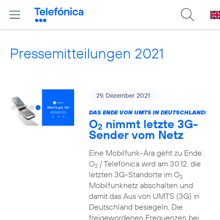
Pressemitteilungen 2021
29. Dezember 2021
DAS ENDE VON UMTS IN DEUTSCHLAND:
O
nimmt letzte 3G-
2
Sender vom Netz
Eine Mobilfunk-Ära geht zu Ende:
O
/ Telefónica wird am 30.12. die
2
letzten 3G-Standorte im O
2
Mobilfunknetz abschalten und
damit das Aus von UMTS (3G) in
Deutschland besiegeln. Die
freigewordenen Frequenzen bei