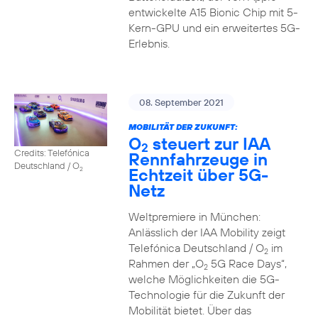
entwickelte A15 Bionic Chip mit 5-
Kern-GPU und ein erweitertes 5G-
Erlebnis.
08. September 2021
MOBILITÄT DER ZUKUNFT:
O
steuert zur IAA
2
Credits: Telefónica
Rennfahrzeuge in
Deutschland / O
Echtzeit über 5G-
2
Netz
Weltpremiere in München:
Anlässlich der IAA Mobility zeigt
Telefónica Deutschland / O
im
2
Rahmen der „O
5G Race Days“,
2
welche Möglichkeiten die 5G-
Technologie für die Zukunft der
Mobilität bietet. Über das