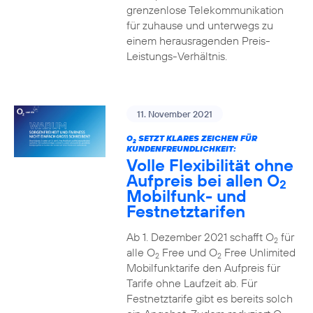
grenzenlose Telekommunikation
für zuhause und unterwegs zu
einem herausragenden Preis-
Leistungs-Verhältnis.
11. November 2021
O
SETZT KLARES ZEICHEN FÜR
2
KUNDENFREUNDLICHKEIT:
Volle Flexibilität ohne
Aufpreis bei allen O
2
Mobilfunk- und
Festnetztarifen
Ab 1. Dezember 2021 schafft O
für
2
alle O
Free und O
Free Unlimited
2
2
Mobilfunktarife den Aufpreis für
Tarife ohne Laufzeit ab. Für
Festnetztarife gibt es bereits solch