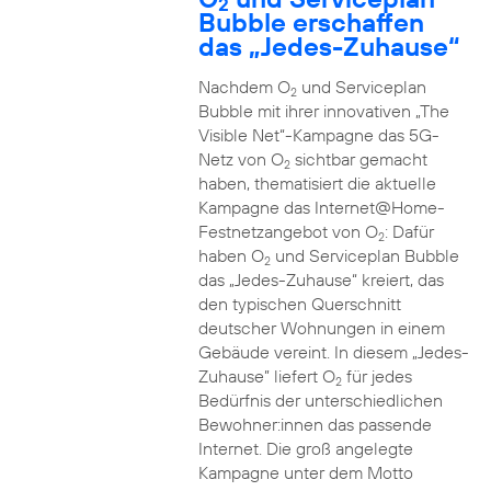
2
Bubble erschaffen
das „Jedes-Zuhause“
Nachdem O
und Serviceplan
2
Bubble mit ihrer innovativen „The
Visible Net“-Kampagne das 5G-
Netz von O
sichtbar gemacht
2
haben, thematisiert die aktuelle
Kampagne das Internet@Home-
Festnetzangebot von O
: Dafür
2
haben O
und Serviceplan Bubble
2
das „Jedes-Zuhause“ kreiert, das
den typischen Querschnitt
deutscher Wohnungen in einem
Gebäude vereint. In diesem „Jedes-
Zuhause” liefert O
für jedes
2
Bedürfnis der unterschiedlichen
Bewohner:innen das passende
Internet. Die groß angelegte
Kampagne unter dem Motto