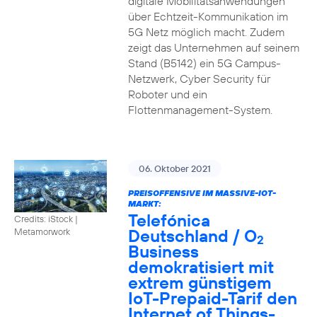
digitale Mobilitätsanwendungen
über Echtzeit-Kommunikation im
5G Netz möglich macht. Zudem
zeigt das Unternehmen auf seinem
Stand (B5142) ein 5G Campus-
Netzwerk, Cyber Security für
Roboter und ein
Flottenmanagement-System.
06. Oktober 2021
PREISOFFENSIVE IM MASSIVE-IOT-
MARKT:
Telefónica
Credits: iStock |
Deutschland / O
Metamorwork
2
Business
demokratisiert mit
extrem günstigem
IoT-Prepaid-Tarif den
Internet of Things-