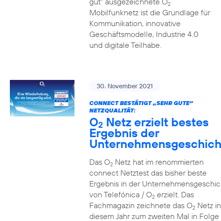
gut” ausgezeichnete O
2
Mobilfunknetz ist die Grundlage für
Kommunikation, innovative
Geschäftsmodelle, Industrie 4.0
und digitale Teilhabe.
30. November 2021
CONNECT BESTÄTIGT „SEHR GUTE“
NETZQUALITÄT:
O
Netz erzielt bestes
2
Ergebnis der
Unternehmensgeschich
Das O
Netz hat im renommierten
2
connect Netztest das bisher beste
Ergebnis in der Unternehmensgeschic
von Telefónica / O
erzielt. Das
2
Fachmagazin zeichnete das O
Netz in
2
diesem Jahr zum zweiten Mal in Folge 