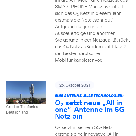
SMARTPHONE Magazins sichert
sich das O
Netz in diesem Jahr
2
erstmals die Note „sehr gut“.
Aufgrund der jüngsten
Ausbauerfolge und enormen
Steigerung in der Netzqualität rückt
das O
Netz außerdem auf Platz 2
2
der besten deutschen
Mobilfunkanbieter vor.
26. Oktober 2021
EINE ANTENNE, ALLE TECHNOLOGIEN:
O
setzt neue „All in
2
Credits: Telefónica
one“-Antenne im 5G-
Deutschland
Netz ein
O
setzt in seinem 5G-Netz
2
erstmals eine innovative „All in