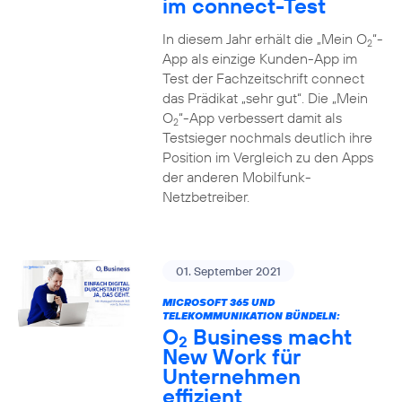
im connect-Test
In diesem Jahr erhält die „Mein O
“-
2
App als einzige Kunden-App im
Test der Fachzeitschrift connect
das Prädikat „sehr gut“. Die „Mein
O
“-App verbessert damit als
2
Testsieger nochmals deutlich ihre
Position im Vergleich zu den Apps
der anderen Mobilfunk-
Netzbetreiber.
01. September 2021
MICROSOFT 365 UND
TELEKOMMUNIKATION BÜNDELN:
O
Business macht
2
New Work für
Unternehmen
effizient