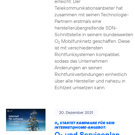
erreicht. Der
Telekommunikationsanbieter hat
zusammen mit seinen Technologie-
Partnern erstmals eine
herstellerübergreifende SDN-
Schnittstelle in seinem bundesweiten
O
Mobilfunknetz geschaffen. Diese
2
ist mit verschiedensten
Richtfunksystemen kompatibel,
sodass das Unternehmen
Änderungen an seinen
Richtfunkverbindungen einheitlich
über alle Hersteller und nahezu in
Echtzeit umsetzen kann.
20. Dezember 2021
O
STARTET KAMPAGNE FÜR SEIN
2
INTERNET@HOME-ANGEBOT:
O
und Serviceplan