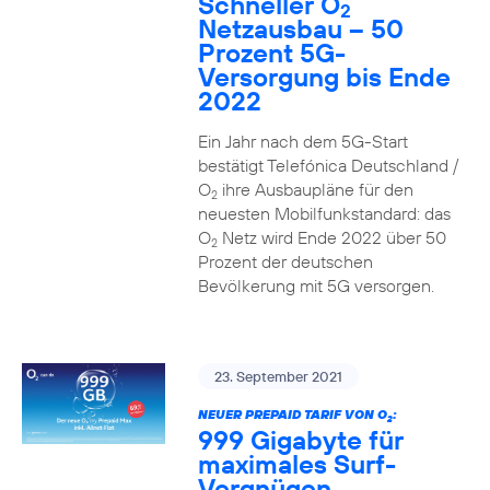
Schneller O
2
Netzausbau – 50
Prozent 5G-
Versorgung bis Ende
2022
Ein Jahr nach dem 5G-Start
bestätigt Telefónica Deutschland /
O
ihre Ausbaupläne für den
2
neuesten Mobilfunkstandard: das
O
Netz wird Ende 2022 über 50
2
Prozent der deutschen
Bevölkerung mit 5G versorgen.
23. September 2021
NEUER PREPAID TARIF VON O
:
2
999 Gigabyte für
maximales Surf-
Vergnügen