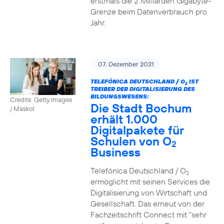
erstmals die 2 Milliarden Gigabyte-
Grenze beim Datenverbrauch pro
Jahr.
07. Dezember 2021
TELEFÓNICA DEUTSCHLAND / O
IST
2
TREIBER DER DIGITALISIERUNG DES
BILDUNGSWESENS:
Credits: Getty Images
Die Stadt Bochum
/ Maskot
erhält 1.000
Digitalpakete für
Schulen von O
2
Business
Telefónica Deutschland / O
2
ermöglicht mit seinen Services die
Digitalisierung von Wirtschaft und
Gesellschaft. Das erneut von der
Fachzeitschrift Connect mit “sehr