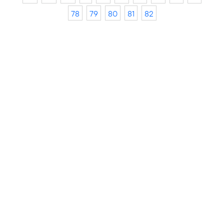
78
79
80
81
82