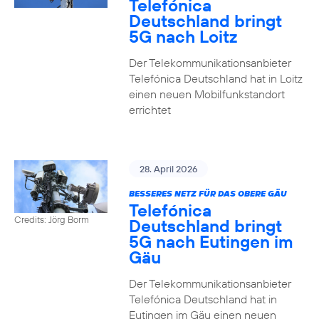
Telefónica
Deutschland bringt
5G nach Loitz
Der Telekommunikationsanbieter
Telefónica Deutschland hat in Loitz
einen neuen Mobilfunkstandort
errichtet
28. April 2026
BESSERES NETZ FÜR DAS OBERE GÄU
Telefónica
Credits: Jörg Borm
Deutschland bringt
5G nach Eutingen im
Gäu
Der Telekommunikationsanbieter
Telefónica Deutschland hat in
Eutingen im Gäu einen neuen