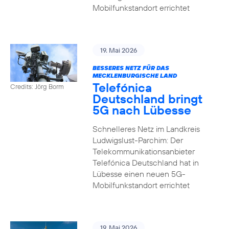
Mobilfunkstandort errichtet
19. Mai 2026
BESSERES NETZ FÜR DAS
MECKLENBURGISCHE LAND
Telefónica
Credits: Jörg Borm
Deutschland bringt
5G nach Lübesse
Schnelleres Netz im Landkreis
Ludwigslust-Parchim: Der
Telekommunikationsanbieter
Telefónica Deutschland hat in
Lübesse einen neuen 5G-
Mobilfunkstandort errichtet
19. Mai 2026