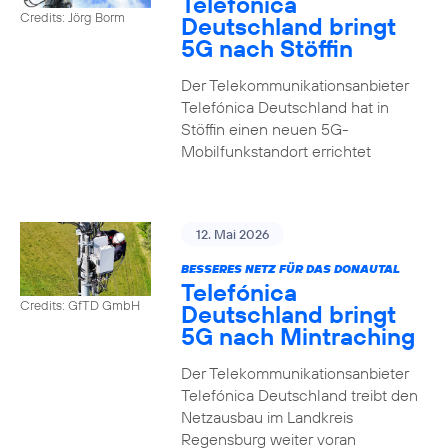
Telefónica
Credits: Jörg Borm
Deutschland bringt
5G nach Stöffin
Der Telekommunikationsanbieter
Telefónica Deutschland hat in
Stöffin einen neuen 5G-
Mobilfunkstandort errichtet
12. Mai 2026
BESSERES NETZ FÜR DAS DONAUTAL
Telefónica
Credits: GfTD GmbH
Deutschland bringt
5G nach Mintraching
Der Telekommunikationsanbieter
Telefónica Deutschland treibt den
Netzausbau im Landkreis
Regensburg weiter voran