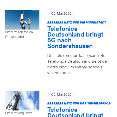
05. Mai 2026
BESSERES NETZ FÜR DIE MUSIKSTADT
Telefónica
Credits: Telefónica
Deutschland bringt
Deutschland
5G nach
Sondershausen
Der Telekommunikationsanbieter
Telefónica Deutschland treibt den
Netzausbau im Kyffhäuserkreis
weiter voran
05. Mai 2026
BESSERES NETZ FÜR DAS TEUFELSMOOR
Telefónica
Credits: Jörg Borm
Deutschland bringt