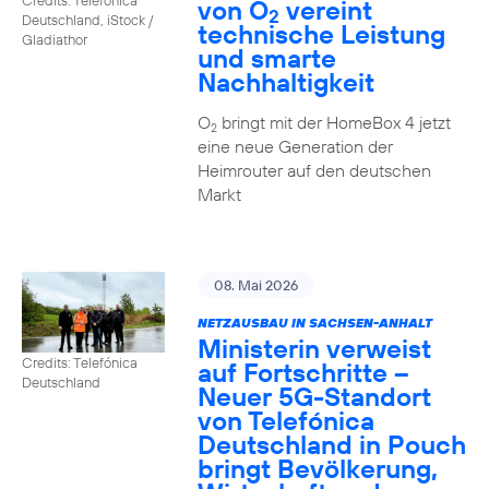
von O
vereint
2
Deutschland, iStock /
technische Leistung
Gladiathor
und smarte
Nachhaltigkeit
O
bringt mit der HomeBox 4 jetzt
2
eine neue Generation der
Heimrouter auf den deutschen
Markt
08. Mai 2026
NETZAUSBAU IN SACHSEN-ANHALT
Ministerin verweist
Credits: Telefónica
auf Fortschritte –
Deutschland
Neuer 5G-Standort
von Telefónica
Deutschland in Pouch
bringt Bevölkerung,