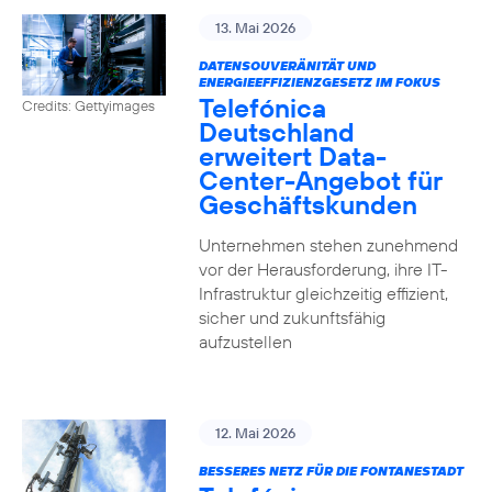
13. Mai 2026
DATENSOUVERÄNITÄT UND
ENERGIEEFFIZIENZGESETZ IM FOKUS
Telefónica
Credits: Gettyimages
Deutschland
erweitert Data-
Center-Angebot für
Geschäftskunden
Unternehmen stehen zunehmend
vor der Herausforderung, ihre IT-
Infrastruktur gleichzeitig effizient,
sicher und zukunftsfähig
aufzustellen
12. Mai 2026
BESSERES NETZ FÜR DIE FONTANESTADT