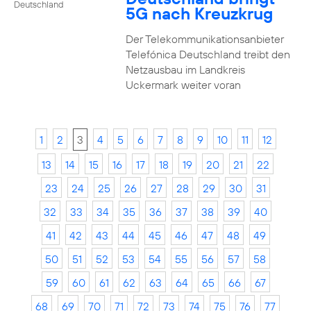
Deutschland
5G nach Kreuzkrug
Der Telekommunikationsanbieter
Telefónica Deutschland treibt den
Netzausbau im Landkreis
Uckermark weiter voran
1
2
3
4
5
6
7
8
9
10
11
12
13
14
15
16
17
18
19
20
21
22
23
24
25
26
27
28
29
30
31
32
33
34
35
36
37
38
39
40
41
42
43
44
45
46
47
48
49
50
51
52
53
54
55
56
57
58
59
60
61
62
63
64
65
66
67
68
69
70
71
72
73
74
75
76
77