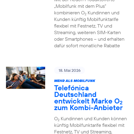
„Mobilfunk mit dem Plus“
kombinieren O
Kundinnen und
2
Kunden künftig Mobilfunktarife
flexibel mit Festnetz, TV und
Streaming, weiteren SIM-Karten
oder Smartphones – und erhalten
dafür sofort monatliche Rabatte
18. Mai 2026
MEHR ALS MOBILFUNK
Telefónica
Deutschland
entwickelt Marke O
2
zum Kombi-Anbieter
O
Kundinnen und Kunden können
2
künftig Mobilfunktarife flexibel mit
Festnetz, TV und Streaming,