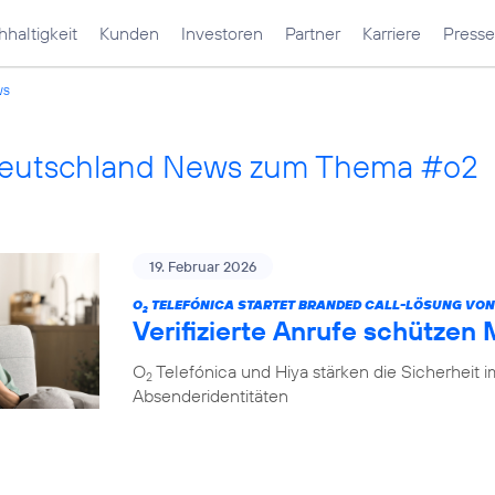
haltigkeit
Kunden
Investoren
Partner
Karriere
Presse
ws
Deutschland News zum Thema #o2
19. Februar 2026
O
TELEFÓNICA STARTET BRANDED CALL-LÖSUNG VON
2
Verifizierte Anrufe schützen
O
Telefónica und Hiya stärken die Sicherheit 
2
Absenderidentitäten