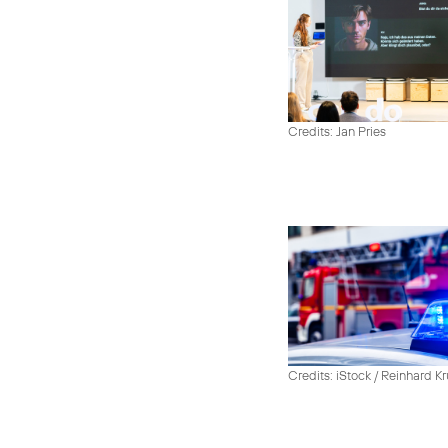
Credits: Jan Pries
Credits: iStock / Reinhard Kr