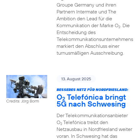
Groupe Germany und ihren
Partnern Intermate und The
Ambition den Lead für die
Kommunikation der Marke O
. Die
2
Entscheidung des
Telekommunikationsunternehmens
markiert den Abschluss einer
turnusmäßigen Ausschreibung.
13. August 2025
BESSERES NETZ FÜR NORDFRIESLAND:
O
Telefónica bringt
2
Credits: Jörg Borm
5G nach Schwesing
Der Telekommunikationsanbieter
O
Telefónica treibt den
2
Netzausbau in Nordfriesland weiter
voran. In Schwesing hat das