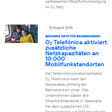
verbesserten Mobilfunkversorgung
im O
Netz.
2
19. August 2025
BESSERES NETZ FÜR BAHNREISENDE:
O
Telefónica aktiviert
2
zusätzliche
Netzkapazitäten an
10.000
Mobilfunkstandorten
Der Telekommunikationsanbieter
O
Telefónica treibt den
2
Netzausbau entlang der
Bahnstrecken voran: Das
Unternehmen stattet alle
Mobilfunkstandorte in Gleisnähe
mit dem zusätzlichen LTE-
Frequenzband auf 900 Megahertz