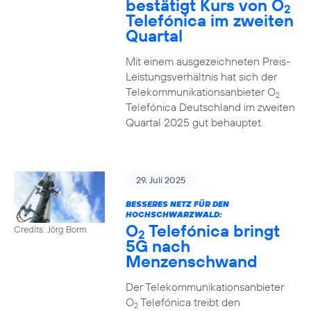
bestätigt Kurs von O
2
Telefónica im zweiten
Quartal
Mit einem ausgezeichneten Preis-
Leistungsverhältnis hat sich der
Telekommunikationsanbieter O
2
Telefónica Deutschland im zweiten
Quartal 2025 gut behauptet.
29. Juli 2025
BESSERES NETZ FÜR DEN
HOCHSCHWARZWALD:
O
Telefónica bringt
Credits: Jörg Borm
2
5G nach
Menzenschwand
Der Telekommunikationsanbieter
O
Telefónica treibt den
2