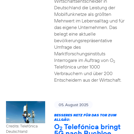
Wirtschaftsentscheider in
Deutschland die Leistung der
Mobilfunknetze als größten
Mehrwert im Lebensalltag und für
das eigene Unternehmen. Das
belegt eine aktuelle
bevölkerungsrepräsentative
Umfrage des
Marktforschungsinstituts
Interrogare im Auftrag von O
2
Telefónica unter 1000
Verbrauchern und über 200
Entscheidern aus der Wirtschaft.
05. August 2025
BESSERES NETZ FÜR DAS TOR ZUM
ALLGÄU:
O
Telefónica bringt
Credits: Telefónica
2
5G nach Buchloe
Deutschland