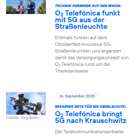
TECHNIK-PREMIERE AUF DER WIESN:
O
Telefónica funkt
2
mit 5G aus der
Straßenleuchte
Erstmals funken auf dem
Oktoberfest innovative 5G-
Straßenleuchten und ergänzen
damit das Versorgungskonzept von
O
Telefónica rund um die
2
Theresienwiese.
16. September 2025
BESSERES NETZ FÜR DIE OBERLAUSITZ:
O
Telefónica bringt
2
Credits: Jörg Borm
5G nach Krauschwitz
Der Telekommunikationsanbieter