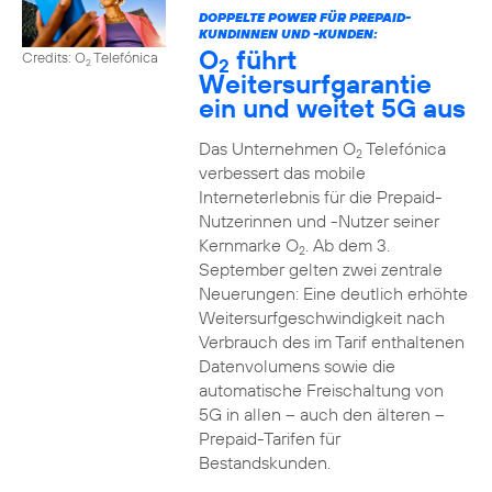
DOPPELTE POWER FÜR PREPAID-
KUNDINNEN UND -KUNDEN:
O
führt
Credits: O
Telefónica
2
2
Weitersurfgarantie
ein und weitet 5G aus
Das Unternehmen O
Telefónica
2
verbessert das mobile
Interneterlebnis für die Prepaid-
Nutzerinnen und -Nutzer seiner
Kernmarke O
. Ab dem 3.
2
September gelten zwei zentrale
Neuerungen: Eine deutlich erhöhte
Weitersurfgeschwindigkeit nach
Verbrauch des im Tarif enthaltenen
Datenvolumens sowie die
automatische Freischaltung von
5G in allen – auch den älteren –
Prepaid-Tarifen für
Bestandskunden.