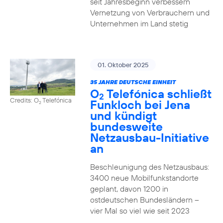
seit Jahresbeginn verbessern
Vernetzung von Verbrauchern und
Unternehmen im Land stetig
01. Oktober 2025
35 JAHRE DEUTSCHE EINHEIT
O
Telefónica schließt
2
Credits: O
Telefónica
Funkloch bei Jena
2
und kündigt
bundesweite
Netzausbau-Initiative
an
Beschleunigung des Netzausbaus:
3400 neue Mobilfunkstandorte
geplant, davon 1200 in
ostdeutschen Bundesländern –
vier Mal so viel wie seit 2023