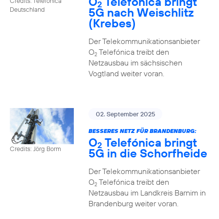
O
Telefónica bringt
Credits: Telefónica
2
5G nach Weischlitz
Deutschland
(Krebes)
Der Telekommunikationsanbieter
O
Telefónica treibt den
2
Netzausbau im sächsischen
Vogtland weiter voran.
02. September 2025
BESSERES NETZ FÜR BRANDENBURG:
O
Telefónica bringt
2
Credits: Jörg Borm
5G in die Schorfheide
Der Telekommunikationsanbieter
O
Telefónica treibt den
2
Netzausbau im Landkreis Barnim in
Brandenburg weiter voran.