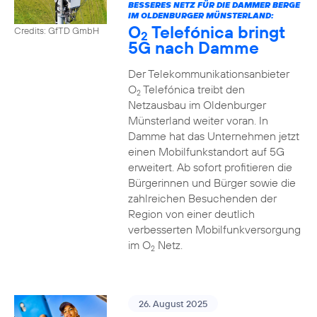
BESSERES NETZ FÜR DIE DAMMER BERGE
IM OLDENBURGER MÜNSTERLAND:
O
Telefónica bringt
Credits: GfTD GmbH
2
5G nach Damme
Der Telekommunikationsanbieter
O
Telefónica treibt den
2
Netzausbau im Oldenburger
Münsterland weiter voran. In
Damme hat das Unternehmen jetzt
einen Mobilfunkstandort auf 5G
erweitert. Ab sofort profitieren die
Bürgerinnen und Bürger sowie die
zahlreichen Besuchenden der
Region von einer deutlich
verbesserten Mobilfunkversorgung
im O
Netz.
2
26. August 2025