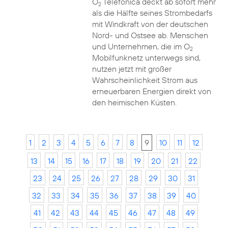
O
Telefónica deckt ab sofort mehr
2
als die Hälfte seines Strombedarfs
mit Windkraft von der deutschen
Nord- und Ostsee ab. Menschen
und Unternehmen, die im O
2
Mobilfunknetz unterwegs sind,
nutzen jetzt mit großer
Wahrscheinlichkeit Strom aus
erneuerbaren Energien direkt von
den heimischen Küsten.
1
2
3
4
5
6
7
8
9
10
11
12
13
14
15
16
17
18
19
20
21
22
23
24
25
26
27
28
29
30
31
32
33
34
35
36
37
38
39
40
41
42
43
44
45
46
47
48
49