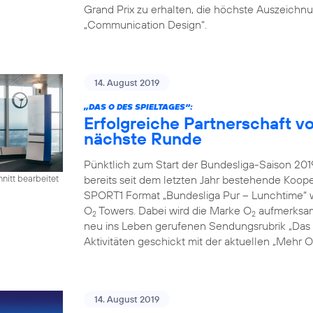
Grand Prix zu erhalten, die höchste Auszeichn
„Communication Design“.
14. August 2019
„DAS O DES SPIELTAGES“:
Erfolgreiche Partnerschaft 
nächste Runde
Pünktlich zum Start der Bundesliga-Saison 2
bereits seit dem letzten Jahr bestehende Koope
nitt bearbeitet
SPORT1 Format „Bundesliga Pur – Lunchtime“ 
O
Towers. Dabei wird die Marke O
aufmerksamk
2
2
neu ins Leben gerufenen Sendungsrubrik „Das O
Aktivitäten geschickt mit der aktuellen „Mehr
14. August 2019