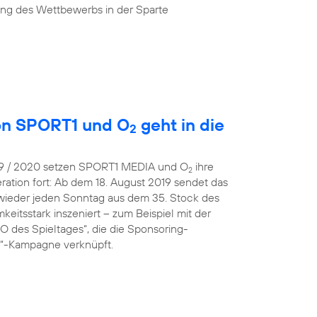
ung des Wettbewerbs in der Sparte
von SPORT1 und O
geht in die
2
019 / 2020 setzen SPORT1 MEDIA und O
ihre
2
ration fort: Ab dem 18. August 2019 sendet das
wieder jeden Sonntag aus dem 35. Stock des
eitsstark inszeniert – zum Beispiel mit der
 des Spieltages“, die die Sponsoring-
 O“-Kampagne verknüpft.