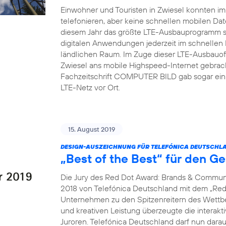
Einwohner und Touristen in Zwiesel konnten i
telefonieren, aber keine schnellen mobilen Dat
diesem Jahr das größte LTE-Ausbauprogramm s
digitalen Anwendungen jederzeit im schnellen
ländlichen Raum. Im Zuge dieser LTE-Ausbauoff
Zwiesel ans mobile Highspeed-Internet gebrach
Fachzeitschrift COMPUTER BILD gab sogar ein 
LTE-Netz vor Ort.
15. August 2019
DESIGN-AUSZEICHNUNG FÜR TELEFÓNICA DEUTSCHLA
„Best of the Best“ für den G
Die Jury des Red Dot Award: Brands & Communi
2018 von Telefónica Deutschland mit dem „Red 
Unternehmen zu den Spitzenreitern des Wettbew
und kreativen Leistung überzeugte die interak
Juroren. Telefónica Deutschland darf nun dara