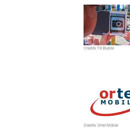
Credits: Till Budde
Credits: Ortel Mobile