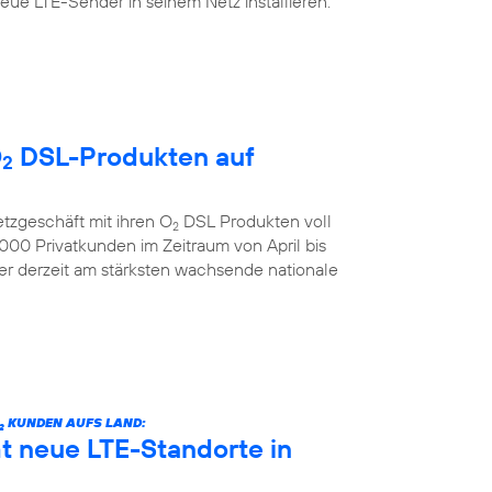
ue LTE-Sender in seinem Netz installieren.
O
DSL-Produkten auf
2
etzgeschäft mit ihren O
DSL Produkten voll
2
00 Privatkunden im Zeitraum von April bis
der derzeit am stärksten wachsende nationale
KUNDEN AUFS LAND:
2
 neue LTE-Standorte in