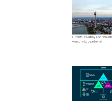
Credits: Pixabay User nokid
Ausschnitt bearbeitet