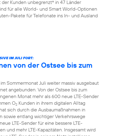
it der Kunden unbegrenzt* in 47 Länder
sind für alle World- und Smart World-Optionen
ten-Pakete für Telefonate ins In- und Ausland
VE IM JULI FORT:
nen von der Ostsee bis zum
 im Sommermonat Juli weiter massiv ausgebaut
ernet angebunden. Von der Ostsee bis zum
ngenen Monat mehr als 600 neue LTE-Sender
ommen O
Kunden in ihrem digitalen Alltag
2
hat sich durch die Ausbaumaßnahmen in
 sowie entlang wichtiger Verkehrswege
z neue LTE-Sender für eine bessere LTE-
en und mehr LTE-Kapazitäten. Insgesamt wird