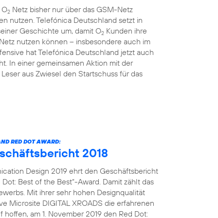
m O
Netz bisher nur über das GSM-Netz
2
en nutzen. Telefónica Deutschland setzt in
einer Geschichte um, damit O
Kunden ihre
2
 Netz nutzen können – insbesondere auch im
ensive hat Telefónica Deutschland jetzt auch
t. In einer gemeinsamen Aktion mit der
Leser aus Zwiesel den Startschuss für das
ND RED DOT AWARD:
eschäftsbericht 2018
cation Design 2019 ehrt den Geschäftsbericht
Dot: Best of the Best“-Award. Damit zählt das
erbs. Mit ihrer sehr hohen Designqualität
tive Microsite DIGITAL XROADS die erfahrenen
uf hoffen, am 1. November 2019 den Red Dot: