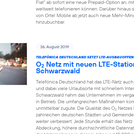
Flat“ ab sofort eine neue Prepaid-Option an, m
weltweit telefonieren können. Darüber hinaus 
von Ortel Mobile ab jetzt auch neue Mehr-Minu
hinzubuchbar.
26. August 2019
TELEFÓNICA DEUTSCHLAND SETZT LTE-AUSBAUOFFENSI
O
Netz mit neuen LTE-Statio
2
Schwarzwald
Telefónica Deutschland hat das LTE-Netz auch
und dabei viele Urlaubsorte mit schnellem Int
Schwarzwald nahm das Unternehmen im verga
in Betrieb. Die umfangreichen Maßnahmen k
unmittelbar zugute: Die Qualität des O
Netzes 
2
zahlreichen deutschen Städten und Gemeinden
weiter verbessert. Jede Stunde erhält das Net
Abdeckung, höhere durchschnittliche Datenrat