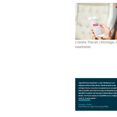
Credits: Placeit
|
Montage, A
bearbeitet