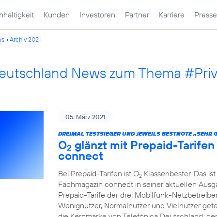
haltigkeit
Kunden
Investoren
Partner
Karriere
Presse
ws
Archiv 2021
Deutschland News zum Thema #Pri
05. März 2021
DREIMAL TESTSIEGER UND JEWEILS BESTNOTE „SEHR 
O
glänzt mit Prepaid-Tarife
2
connect
Bei Prepaid-Tarifen ist O
Klassenbester. Das ist
2
Fachmagazin connect in seiner aktuellen Ausgab
Prepaid-Tarife der drei Mobilfunk-Netzbetreibe
Wenignutzer, Normalnutzer und Vielnutzer getest
die Kernmarke von Telefónica Deutschland, den