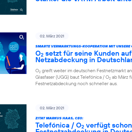
02. März 2021
SMARTE VERMARKTUNGS-KOOPERATION MIT UNSERE 
O
setzt für seine Kunden auf
2
Netzabdeckung in Deutschla
O
greift weiter im deutschen Festnetzmarkt an
2
Glasfaser (UGG) baut Telefónica / O
ab März fü
2
Festnetzabdeckung noch schneller aus.
02. März 2021
ZITAT MARKUS HAAS, CEO:
Telefónica / O
verfügt schon
2
Festnetzabdeckung in Deuts