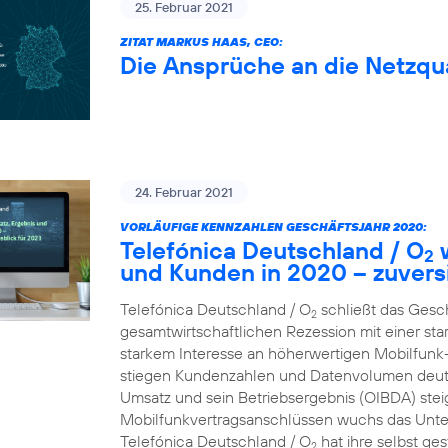
25. Februar 2021
ZITAT MARKUS HAAS, CEO:
Die Ansprüche an die Netzqua
24. Februar 2021
VORLÄUFIGE KENNZAHLEN GESCHÄFTSJAHR 2020:
Telefónica Deutschland / O
w
2
und Kunden in 2020 – zuversi
Telefónica Deutschland / O
schließt das Gesc
2
gesamtwirtschaftlichen Rezession mit einer st
starkem Interesse an höherwertigen Mobilfun
stiegen Kundenzahlen und Datenvolumen deutl
Umsatz und sein Betriebsergebnis (OIBDA) stei
Mobilfunkvertragsanschlüssen wuchs das Unte
Telefónica Deutschland / O
hat ihre selbst ge
2