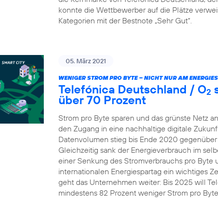
konnte die Wettbewerber auf die Plätze verw
Kategorien mit der Bestnote „Sehr Gut“.
05. März 2021
WENIGER STROM PRO BYTE – NICHT NUR AM ENERGIE
Telefónica Deutschland / O
s
2
über 70 Prozent
Strom pro Byte sparen und das grünste Netz an
den Zugang in eine nachhaltige digitale Zukunft
Datenvolumen stieg bis Ende 2020 gegenüber 
Gleichzeitig sank der Energieverbrauch im selb
einer Senkung des Stromverbrauchs pro Byte um 
internationalen Energiespartag ein wichtiges Z
geht das Unternehmen weiter: Bis 2025 will Te
mindestens 82 Prozent weniger Strom pro Byt