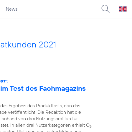
News
vatkunden 2021
GUT“:
n im Test des Fachmagazins
 das Ergebnis des Produkttests, den das
e veröffentlicht. Die Redaktion hat die
r anhand von drei Nutzungsprofilen für
et. In allen drei Nutzerkategorien erhielt O
,
2
 ersten Platz von der Testredaktion und