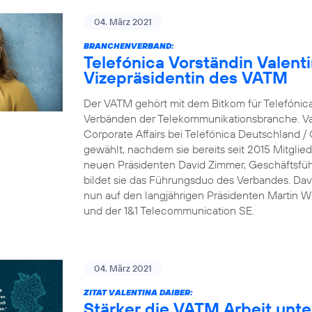
04. März 2021
BRANCHENVERBAND:
Telefónica Vorständin Valent
Vizepräsidentin des VATM
Der VATM gehört mit dem Bitkom für Telefónic
Verbänden der Telekommunikationsbranche. Val
Corporate Affairs bei Telefónica Deutschland /
gewählt, nachdem sie bereits seit 2015 Mitgli
neuen Präsidenten David Zimmer, Geschäftsfü
bildet sie das Führungsduo des Verbandes. Dav
nun auf den langjährigen Präsidenten Martin Wit
und der 1&1 Telecommunication SE.
04. März 2021
ZITAT VALENTINA DAIBER:
Stärker die VATM Arbeit unte