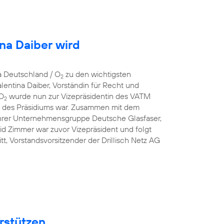
ina Daiber wird
a Deutschland / O
zu den wichtigsten
2
entina Daiber, Vorständin für Recht und
 O
wurde nun zur Vizepräsidentin des VATM
2
ed des Präsidiums war. Zusammen mit dem
hrer Unternehmensgruppe Deutsche Glasfaser,
id Zimmer war zuvor Vizepräsident und folgt
t, Vorstandsvorsitzender der Drillisch Netz AG
rstützen