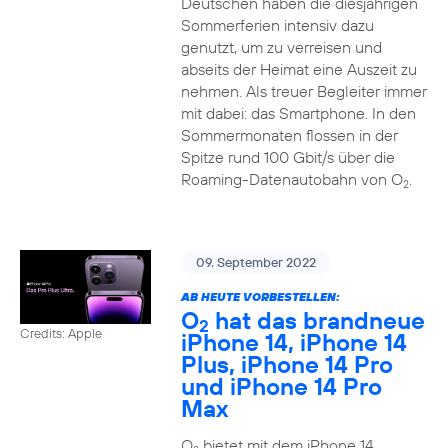
Deutschen haben die diesjährigen
Sommerferien intensiv dazu
genutzt, um zu verreisen und
abseits der Heimat eine Auszeit zu
nehmen. Als treuer Begleiter immer
mit dabei: das Smartphone. In den
Sommermonaten flossen in der
Spitze rund 100 Gbit/s über die
Roaming-Datenautobahn von O
.
2
09. September 2022
AB HEUTE VORBESTELLEN:
O
hat das brandneue
2
Credits: Apple
iPhone 14, iPhone 14
Plus, iPhone 14 Pro
und iPhone 14 Pro
Max
O
bietet mit dem iPhone 14,