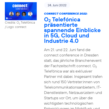
24. Juni 2022
CONNECT CONFERENCE 2022:
O
Telefónica
2
Credits: O
Telefónica
präsentierte
2
/ Logo: connect
spannende Einblicke
in 5G, Cloud und
Industrie 4.0
Am 21. und 22. Juni fand die
connect conference in Dresden
statt, das jährliche Branchenevent
der Fachzeitschrift connect. O
2
Telefónica war als exklusiver
Partner mit dabei. Insgesamt trafen
sich rund 150 Vertreter:innen von
Telekommunikationsanbietern, IT-
Dienstleistern, Netzausrüstern und
Startups vor Ort, um über die
wichtigsten technologischen
Entwicklungen im Mobilfunk und