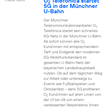
O
Telefónica startet
2
5G in der Münchner
U-Bahn
Der Münchner
Telekommunikationsanbieter O
2
Telefónica startet sein schnelles
5G-Netz in der Münchner U-Bahn.
Ab sofort können alle O
2
Kund:innen mit entsprechendem
Tarif und Endgerät den modernen
5G-Mobilfunkstandard im
gesamten U-Bahn-Netz der
bayerischen Landeshauptstadt
nutzen. Ob auf dem täglichen Weg
zur Arbeit oder unterwegs zu
Events wie Fußballspielen und
Oktoberfest – dank 5G profitieren
O
Kund:innen auf allen Linien von
2
der U1 bis U8 von einem
verbesserten Netzerlebnis. Ihnen