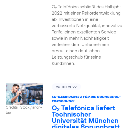
O
Telefónica schließt das Halbjahr
2
2022 mit einer Rekordentwicklung
ab. Investitionen in eine
verbesserte Netzqualität, innovative
Tarife, einen exzellenten Service
sowie in mehr Nachhaltigkeit
verleihen dem Unternehmen
erneut einen deutlichen
Leistungsschub für seine
Kund:innen.
26. Juli 2022
5G-CAMPUSNETZ FÜR DIE HOCHSCHUL-
FORSCHUNG:
O
Telefónica liefert
Credits: iStock / anon-
2
Technischer
tae
Universität München
digitales Sprungbrett