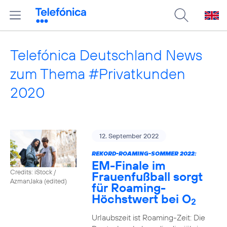
Telefónica Deutschland News
zum Thema #Privatkunden
2020
12. September 2022
REKORD-ROAMING-SOMMER 2022:
EM-Finale im
Credits: iStock /
Frauenfußball sorgt
AzmanJaka (edited)
für Roaming-
Höchstwert bei O
2
Urlaubszeit ist Roaming-Zeit: Die