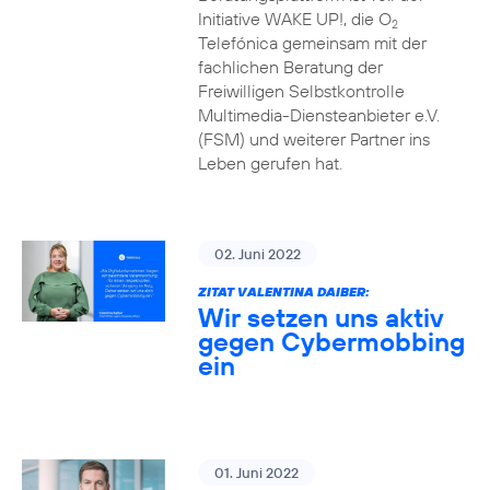
Initiative WAKE UP!, die O
2
Telefónica gemeinsam mit der
fachlichen Beratung der
Freiwilligen Selbstkontrolle
Multimedia-Diensteanbieter e.V.
(FSM) und weiterer Partner ins
Leben gerufen hat.
02. Juni 2022
ZITAT VALENTINA DAIBER:
Wir setzen uns aktiv
gegen Cybermobbing
ein
01. Juni 2022