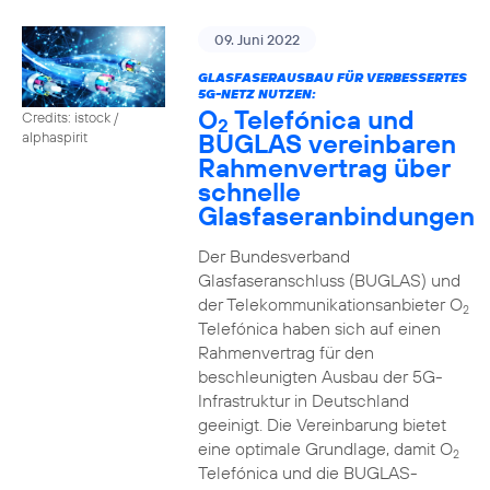
09. Juni 2022
GLASFASERAUSBAU FÜR VERBESSERTES
5G-NETZ NUTZEN:
O
Telefónica und
Credits: istock /
2
BUGLAS vereinbaren
alphaspirit
Rahmenvertrag über
schnelle
Glasfaseranbindungen
Der Bundesverband
Glasfaseranschluss (BUGLAS) und
der Telekommunikationsanbieter O
2
Telefónica haben sich auf einen
Rahmenvertrag für den
beschleunigten Ausbau der 5G-
Infrastruktur in Deutschland
geeinigt. Die Vereinbarung bietet
eine optimale Grundlage, damit O
2
Telefónica und die BUGLAS-