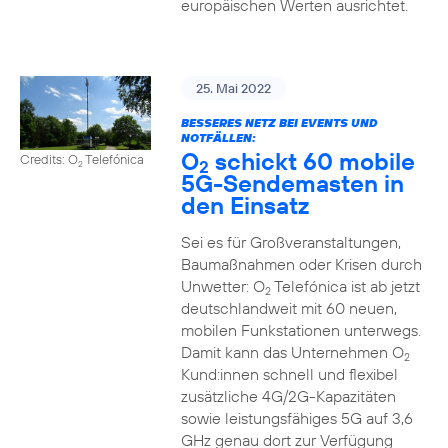
europäischen Werten ausrichtet.
25. Mai 2022
BESSERES NETZ BEI EVENTS UND
NOTFÄLLEN:
O
schickt 60 mobile
Credits: O
Telefónica
2
2
5G-Sendemasten in
den Einsatz
Sei es für Großveranstaltungen,
Baumaßnahmen oder Krisen durch
Unwetter: O
Telefónica ist ab jetzt
2
deutschlandweit mit 60 neuen,
mobilen Funkstationen unterwegs.
Damit kann das Unternehmen O
2
Kund:innen schnell und flexibel
zusätzliche 4G/2G-Kapazitäten
sowie leistungsfähiges 5G auf 3,6
GHz genau dort zur Verfügung