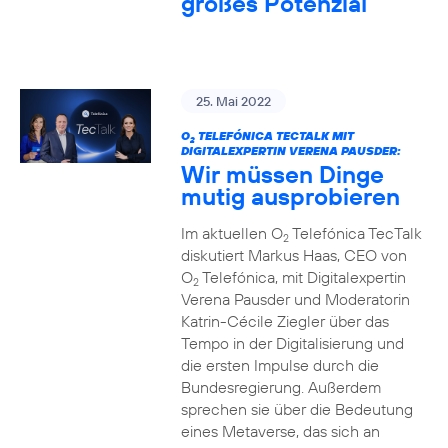
großes Potenzial
25. Mai 2022
O
TELEFÓNICA TECTALK MIT
2
DIGITALEXPERTIN VERENA PAUSDER:
Wir müssen Dinge
mutig ausprobieren
Im aktuellen O
Telefónica TecTalk
2
diskutiert Markus Haas, CEO von
O
Telefónica, mit Digitalexpertin
2
Verena Pausder und Moderatorin
Katrin-Cécile Ziegler über das
Tempo in der Digitalisierung und
die ersten Impulse durch die
Bundesregierung. Außerdem
sprechen sie über die Bedeutung
eines Metaverse, das sich an