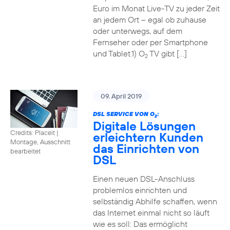
Euro im Monat Live-TV zu jeder Zeit
an jedem Ort – egal ob zuhause
oder unterwegs, auf dem
Fernseher oder per Smartphone
und Tablet.1) O
TV gibt […]
2
09. April 2019
DSL SERVICE VON O
:
2
Digitale Lösungen
Credits: Placeit
|
erleichtern Kunden
Montage, Ausschnitt
das Einrichten von
bearbeitet
DSL
Einen neuen DSL-Anschluss
problemlos einrichten und
selbständig Abhilfe schaffen, wenn
das Internet einmal nicht so läuft
wie es soll: Das ermöglicht