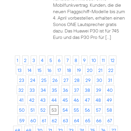
Mobilfunkvertrag. Kunden, die die
neuen Flaggschiff-Modelle bis zum
4. April vorbestellen, erhalten einen
Sonos ONE Lautsprecher gratis
dazu. Das Huawei P30 ist für 745
Euro und das P30 Pro für […]
1
2
3
4
5
6
7
8
9
10
11
12
13
14
15
16
17
18
19
20
21
22
23
24
25
26
27
28
29
30
31
32
33
34
35
36
37
38
39
40
41
42
43
44
45
46
47
48
49
50
51
52
53
54
55
56
57
58
59
60
61
62
63
64
65
66
67
68
69
70
71
72
73
74
75
76
77