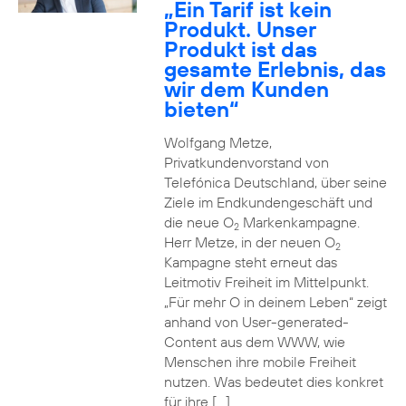
„Ein Tarif ist kein
Produkt. Unser
Produkt ist das
gesamte Erlebnis, das
wir dem Kunden
bieten“
Wolfgang Metze,
Privatkundenvorstand von
Telefónica Deutschland, über seine
Ziele im Endkundengeschäft und
die neue O
Markenkampagne.
2
Herr Metze, in der neuen O
2
Kampagne steht erneut das
Leitmotiv Freiheit im Mittelpunkt.
„Für mehr O in deinem Leben“ zeigt
anhand von User-generated-
Content aus dem WWW, wie
Menschen ihre mobile Freiheit
nutzen. Was bedeutet dies konkret
für ihre […]