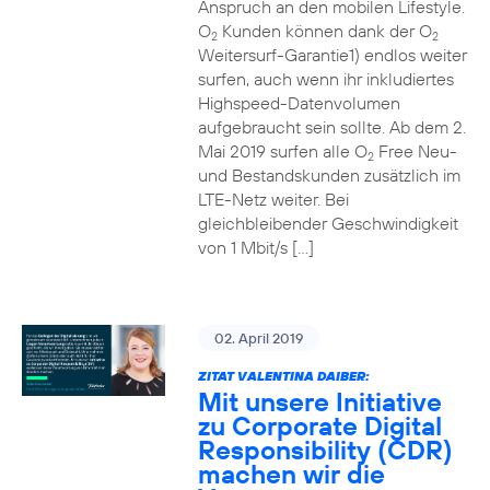
Anspruch an den mobilen Lifestyle.
O
Kunden können dank der O
2
2
Weitersurf-Garantie1) endlos weiter
surfen, auch wenn ihr inkludiertes
Highspeed-Datenvolumen
aufgebraucht sein sollte. Ab dem 2.
Mai 2019 surfen alle O
Free Neu-
2
und Bestandskunden zusätzlich im
LTE-Netz weiter. Bei
gleichbleibender Geschwindigkeit
von 1 Mbit/s […]
02. April 2019
ZITAT VALENTINA DAIBER:
Mit unsere Initiative
zu Corporate Digital
Responsibility (CDR)
machen wir die