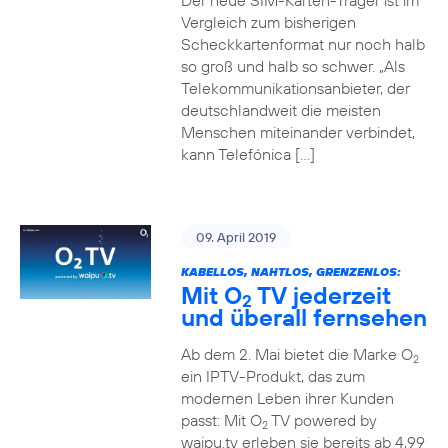
Der neue SIM-Karten-Träger ist im
Vergleich zum bisherigen
Scheckkartenformat nur noch halb
so groß und halb so schwer. „Als
Telekommunikationsanbieter, der
deutschlandweit die meisten
Menschen miteinander verbindet,
kann Telefónica […]
09. April 2019
KABELLOS, NAHTLOS, GRENZENLOS:
Mit O
TV jederzeit
2
und überall fernsehen
Ab dem 2. Mai bietet die Marke O
2
ein IPTV-Produkt, das zum
modernen Leben ihrer Kunden
passt: Mit O
TV powered by
2
waipu.tv erleben sie bereits ab 4,99