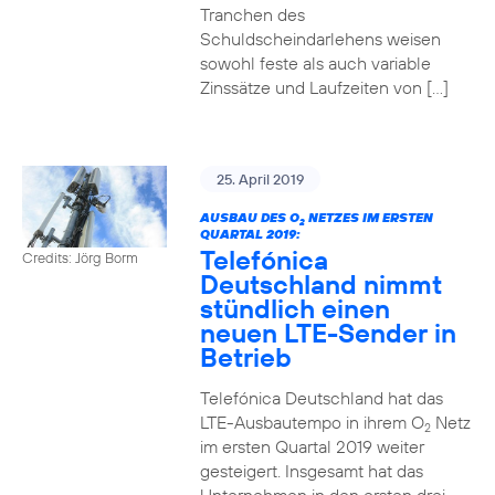
Tranchen des
Schuldscheindarlehens weisen
sowohl feste als auch variable
Zinssätze und Laufzeiten von […]
25. April 2019
AUSBAU DES O
NETZES IM ERSTEN
2
QUARTAL 2019:
Telefónica
Credits: Jörg Borm
Deutschland nimmt
stündlich einen
neuen LTE-Sender in
Betrieb
Telefónica Deutschland hat das
LTE-Ausbautempo in ihrem O
Netz
2
im ersten Quartal 2019 weiter
gesteigert. Insgesamt hat das