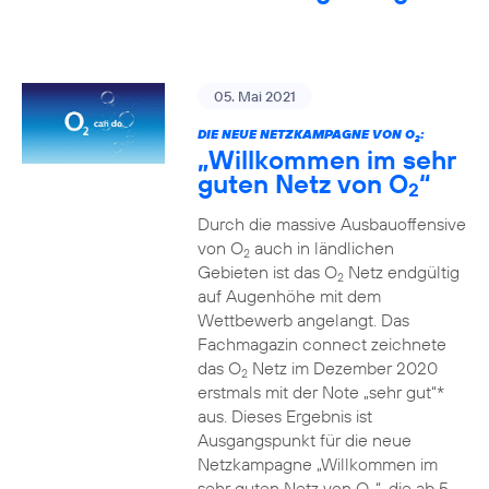
05. Mai 2021
DIE NEUE NETZKAMPAGNE VON O
:
2
„Willkommen im sehr
guten Netz von O
“
2
Durch die massive Ausbauoffensive
von O
auch in ländlichen
2
Gebieten ist das O
Netz endgültig
2
auf Augenhöhe mit dem
Wettbewerb angelangt. Das
Fachmagazin connect zeichnete
das O
Netz im Dezember 2020
2
erstmals mit der Note „sehr gut“*
aus. Dieses Ergebnis ist
Ausgangspunkt für die neue
Netzkampagne „Willkommen im
sehr guten Netz von O
“, die ab 5.