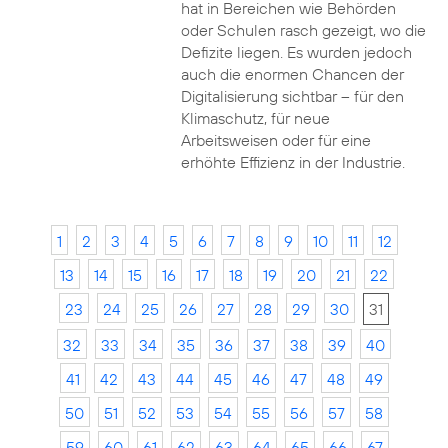
hat in Bereichen wie Behörden
oder Schulen rasch gezeigt, wo die
Defizite liegen. Es wurden jedoch
auch die enormen Chancen der
Digitalisierung sichtbar – für den
Klimaschutz, für neue
Arbeitsweisen oder für eine
erhöhte Effizienz in der Industrie.
1
2
3
4
5
6
7
8
9
10
11
12
13
14
15
16
17
18
19
20
21
22
23
24
25
26
27
28
29
30
31
32
33
34
35
36
37
38
39
40
41
42
43
44
45
46
47
48
49
50
51
52
53
54
55
56
57
58
59
60
61
62
63
64
65
66
67