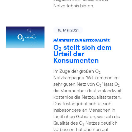
Netzerlebnis bieten.
18. Mai 2021
HÄRTETEST ZUR NETZQUALITÄT:
O
stellt sich dem
2
Urteil der
Konsumenten
Im Zuge der großen O
2
Netzkampagne “Willkommen im
sehr guten Netz von O
” lässt O
2
2
die Verbraucher deutschlandweit
kostenlos die Netzqualität testen.
Das Testangebot richtet sich
insbesondere an Menschen in
ländlichen Gebieten, wo sich die
Qualität des O
Netzes deutlich
2
verbessert hat und nun auf