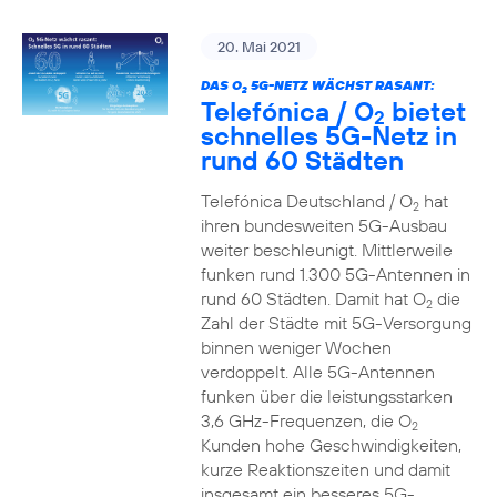
20. Mai 2021
DAS O
5G-NETZ WÄCHST RASANT:
2
Telefónica / O
bietet
2
schnelles 5G-Netz in
rund 60 Städten
Telefónica Deutschland / O
hat
2
ihren bundesweiten 5G-Ausbau
weiter beschleunigt. Mittlerweile
funken rund 1.300 5G-Antennen in
rund 60 Städten. Damit hat O
die
2
Zahl der Städte mit 5G-Versorgung
binnen weniger Wochen
verdoppelt. Alle 5G-Antennen
funken über die leistungsstarken
3,6 GHz-Frequenzen, die O
2
Kunden hohe Geschwindigkeiten,
kurze Reaktionszeiten und damit
insgesamt ein besseres 5G-