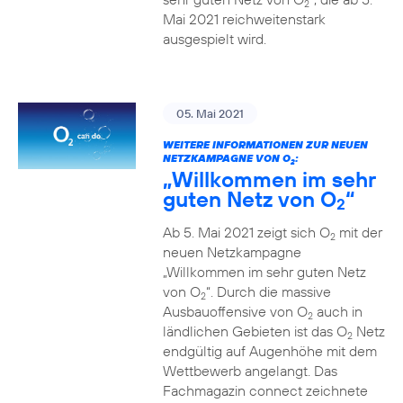
2
Mai 2021 reichweitenstark
ausgespielt wird.
05. Mai 2021
WEITERE INFORMATIONEN ZUR NEUEN
NETZKAMPAGNE VON O
:
2
„Willkommen im sehr
guten Netz von O
“
2
Ab 5. Mai 2021 zeigt sich O
mit der
2
neuen Netzkampagne
„Willkommen im sehr guten Netz
von O
“. Durch die massive
2
Ausbauoffensive von O
auch in
2
ländlichen Gebieten ist das O
Netz
2
endgültig auf Augenhöhe mit dem
Wettbewerb angelangt. Das
Fachmagazin connect zeichnete