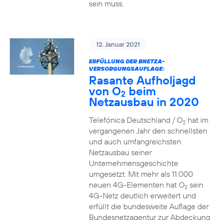
sein muss.
12. Januar 2021
ERFÜLLUNG DER BNETZA-
VERSORGUNGSAUFLAGE:
Rasante Aufholjagd
von O
beim
2
Netzausbau in 2020
Telefónica Deutschland / O
hat im
2
vergangenen Jahr den schnellsten
und auch umfangreichsten
Netzausbau seiner
Unternehmensgeschichte
umgesetzt. Mit mehr als 11.000
neuen 4G-Elementen hat O
sein
2
4G-Netz deutlich erweitert und
erfüllt die bundesweite Auflage der
Bundesnetzagentur zur Abdeckung