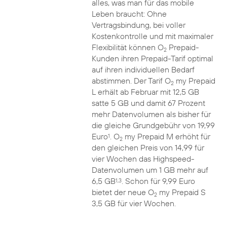
alles, was man für das mobile
Leben braucht: Ohne
Vertragsbindung, bei voller
Kostenkontrolle und mit maximaler
Flexibilität können O
Prepaid-
2
Kunden ihren Prepaid-Tarif optimal
auf ihren individuellen Bedarf
abstimmen. Der Tarif O
my Prepaid
2
L erhält ab Februar mit 12,5 GB
satte 5 GB und damit 67 Prozent
mehr Datenvolumen als bisher für
die gleiche Grundgebühr von 19,99
Euro
. O
my Prepaid M erhöht für
1
2
den gleichen Preis von 14,99 für
vier Wochen das Highspeed-
Datenvolumen um 1 GB mehr auf
6,5 GB
. Schon für 9,99 Euro
1,3
bietet der neue O
my Prepaid S
2
3,5 GB für vier Wochen.