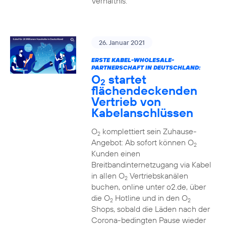
Verhältnis.
26. Januar 2021
ERSTE KABEL-WHOLESALE-
PARTNERSCHAFT IN DEUTSCHLAND:
O
startet
2
flächendeckenden
Vertrieb von
Kabelanschlüssen
O
komplettiert sein Zuhause-
2
Angebot: Ab sofort können O
2
Kunden einen
Breitbandinternetzugang via Kabel
in allen O
Vertriebskanälen
2
buchen, online unter o2.de, über
die O
Hotline und in den O
2
2
Shops, sobald die Läden nach der
Corona-bedingten Pause wieder