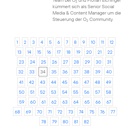
Team bei O
und Florian Eichinger
2
kümmert sich als Senior Social
Media & Content Manager um die
Steuerung der O
Community.
2
1
2
3
4
5
6
7
8
9
10
11
12
13
14
15
16
17
18
19
20
21
22
23
24
25
26
27
28
29
30
31
32
33
34
35
36
37
38
39
40
41
42
43
44
45
46
47
48
49
50
51
52
53
54
55
56
57
58
59
60
61
62
63
64
65
66
67
68
69
70
71
72
73
74
75
76
77
78
79
80
81
82