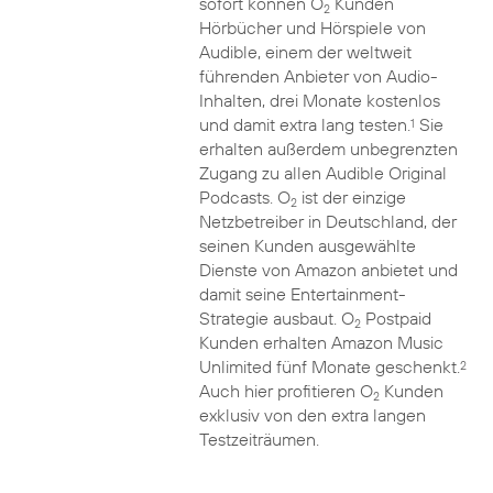
sofort können O
Kunden
2
Hörbücher und Hörspiele von
Audible, einem der weltweit
führenden Anbieter von Audio-
Inhalten, drei Monate kostenlos
und damit extra lang testen.
Sie
1
erhalten außerdem unbegrenzten
Zugang zu allen Audible Original
Podcasts. O
ist der einzige
2
Netzbetreiber in Deutschland, der
seinen Kunden ausgewählte
Dienste von Amazon anbietet und
damit seine Entertainment-
Strategie ausbaut. O
Postpaid
2
Kunden erhalten Amazon Music
Unlimited fünf Monate geschenkt.
2
Auch hier profitieren O
Kunden
2
exklusiv von den extra langen
Testzeiträumen.