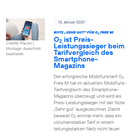
13. Januar 2021
NOTE „SEHR GUT“ FÜR O
FREE M:
2
O
ist Preis-
2
Credits: Placeit
|
Leistungssieger beim
Montage, Ausschnitt
Tarifvergleich des
bearbeitet
Smartphone-
Magazins
Der erfolgreiche Mobilfunktarif O
2
Free M hat im aktuellen Mobilfunk-
Tarifvergleich des Smartphone-
Magazins überzeugt und wird als
Preis-Leistungssieger mit der Note
„Sehr gut“ ausgezeichnet. Damit
beweist O
einmal mehr, dass ein
2
volumenstarker Tarif in einem
leitungsstarken Netz nicht teuer