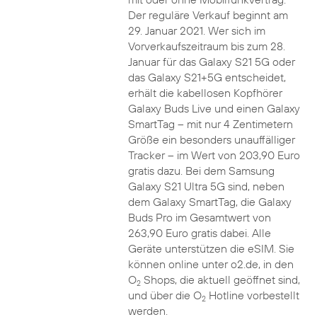
Der reguläre Verkauf beginnt am
29. Januar 2021. Wer sich im
Vorverkaufszeitraum bis zum 28.
Januar für das Galaxy S21 5G oder
das Galaxy S21+5G entscheidet,
erhält die kabellosen Kopfhörer
Galaxy Buds Live und einen Galaxy
SmartTag – mit nur 4 Zentimetern
Größe ein besonders unauffälliger
Tracker – im Wert von 203,90 Euro
gratis dazu. Bei dem Samsung
Galaxy S21 Ultra 5G sind, neben
dem Galaxy SmartTag, die Galaxy
Buds Pro im Gesamtwert von
263,90 Euro gratis dabei. Alle
Geräte unterstützen die eSIM. Sie
können online unter o2.de, in den
O
Shops, die aktuell geöffnet sind,
2
und über die O
Hotline vorbestellt
2
werden.