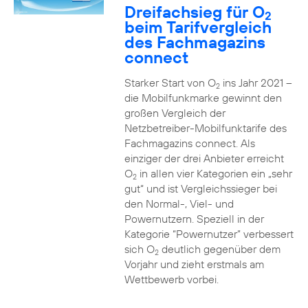
Dreifachsieg für O
2
beim Tarifvergleich
des Fachmagazins
connect
Starker Start von O
ins Jahr 2021 –
2
die Mobilfunkmarke gewinnt den
großen Vergleich der
Netzbetreiber-Mobilfunktarife des
Fachmagazins connect. Als
einziger der drei Anbieter erreicht
O
in allen vier Kategorien ein „sehr
2
gut“ und ist Vergleichssieger bei
den Normal-, Viel- und
Powernutzern. Speziell in der
Kategorie “Powernutzer” verbessert
sich O
deutlich gegenüber dem
2
Vorjahr und zieht erstmals am
Wettbewerb vorbei.