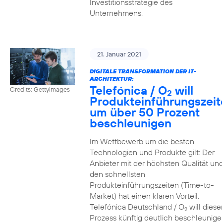
Investitionsstrategie des
Unternehmens.
21. Januar 2021
DIGITALE TRANSFORMATION DER IT-
ARCHITEKTUR:
Telefónica / O
will
Credits: Gettyimages
2
Produkteinführungszei
um über 50 Prozent
beschleunigen
Im Wettbewerb um die besten
Technologien und Produkte gilt: Der
Anbieter mit der höchsten Qualität un
den schnellsten
Produkteinführungszeiten (Time-to-
Market) hat einen klaren Vorteil.
Telefónica Deutschland / O
will diese
2
Prozess künftig deutlich beschleunig