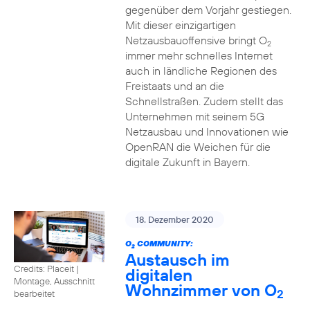
gegenüber dem Vorjahr gestiegen.
Mit dieser einzigartigen
Netzausbauoffensive bringt O
2
immer mehr schnelles Internet
auch in ländliche Regionen des
Freistaats und an die
Schnellstraßen. Zudem stellt das
Unternehmen mit seinem 5G
Netzausbau und Innovationen wie
OpenRAN die Weichen für die
digitale Zukunft in Bayern.
18. Dezember 2020
O
COMMUNITY:
2
Austausch im
Credits: Placeit
|
digitalen
Montage, Ausschnitt
Wohnzimmer von O
2
bearbeitet