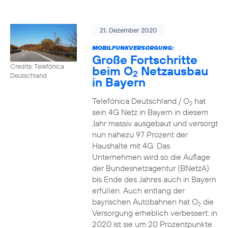
21. Dezember 2020
MOBILFUNKVERSORGUNG:
Große Fortschritte
Credits: Telefónica
beim O
Netzausbau
2
Deutschland
in Bayern
Telefónica Deutschland / O
hat
2
sein 4G Netz in Bayern in diesem
Jahr massiv ausgebaut und versorgt
nun nahezu 97 Prozent der
Haushalte mit 4G. Das
Unternehmen wird so die Auflage
der Bundesnetzagentur (BNetzA)
bis Ende des Jahres auch in Bayern
erfüllen. Auch entlang der
bayrischen Autobahnen hat O
die
2
Versorgung erheblich verbessert: in
2020 ist sie um 20 Prozentpunkte