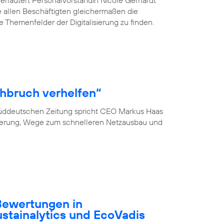
 erläutert Personalvorständin Nicole Gerhardt
ve allen Beschäftigten gleichermaßen die
he Themenfelder der Digitalisierung zu finden.
hbruch verhelfen“
 Süddeutschen Zeitung spricht CEO Markus Haas
ierung, Wege zum schnelleren Netzausbau und
-Bewertungen in
ustainalytics und EcoVadis