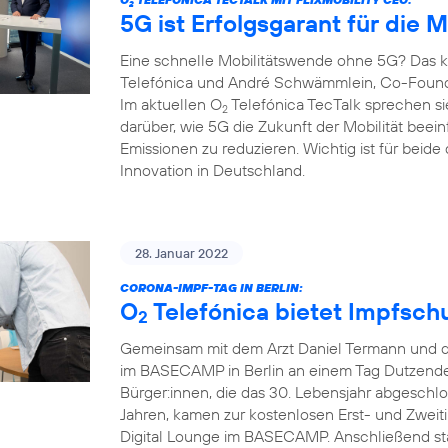
2
5G ist Erfolgsgarant für die M
Eine schnelle Mobilitätswende ohne 5G? Das 
Telefónica und André Schwämmlein, Co-Founder
Im aktuellen O
Telefónica TecTalk sprechen sie
2
darüber, wie 5G die Zukunft der Mobilität beein
Emissionen zu reduzieren. Wichtig ist für beid
Innovation in Deutschland.
28. Januar 2022
CORONA-IMPF-TAG IN BERLIN:
O
Telefónica bietet Impfsch
2
Gemeinsam mit dem Arzt Daniel Termann und d
im BASECAMP in Berlin an einem Tag Dutzend
Bürger:innen, die das 30. Lebensjahr abgeschl
Jahren, kamen zur kostenlosen Erst- und Zweit
Digital Lounge im BASECAMP. Anschließend stär