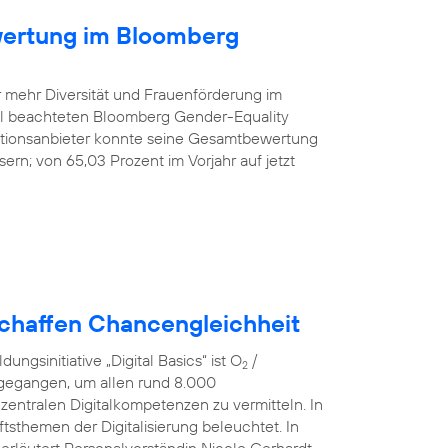
wertung im Bloomberg
r mehr Diversität und Frauenförderung im
iel beachteten Bloomberg Gender-Equality
tionsanbieter konnte seine Gesamtbewertung
rn; von 65,03 Prozent im Vorjahr auf jetzt
schaffen Chancengleichheit
ngsinitiative „Digital Basics“ ist O
/
2
 gegangen, um allen rund 8.000
 zentralen Digitalkompetenzen zu vermitteln. In
sthemen der Digitalisierung beleuchtet. In