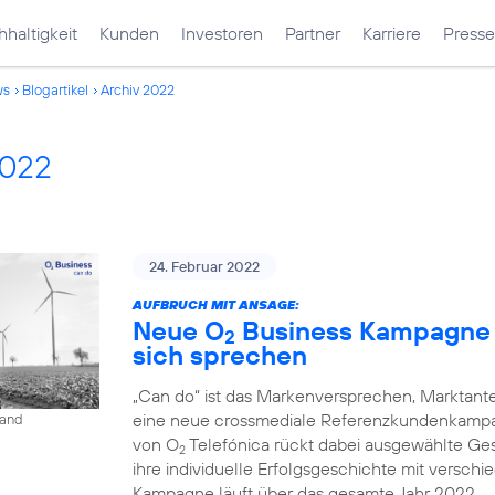
haltigkeit
Kunden
Investoren
Partner
Karriere
Presse
ws
Blogartikel
Archiv 2022
2022
24. Februar 2022
AUFBRUCH MIT ANSAGE:
Neue O
Business Kampagne 
2
sich sprechen
„Can do“ ist das Markenversprechen, Marktantei
eine neue crossmediale Referenzkundenkampa
land
von O
Telefónica rückt dabei ausgewählte Ges
2
ihre individuelle Erfolgsgeschichte mit versc
Kampagne läuft über das gesamte Jahr 2022.