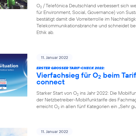
O
/ Telefónica Deutschland verbessert sich we
2
für Environment, Social, Governance) von Sus
bestätigt damit die Vorreiterrolle im Nachhalti
Telekommunikationsbranche und schneidet bes
Ethik ab.
11. Januar 2022
ERSTER GROSSER TARIF-CHECK 2022:
Vierfachsieg für O
beim Tari
2
connect
Starker Start von O
ins Jahr 2022: Die Mobilf
2
der Netzbetreiber-Mobilfunktarife des Fachmaga
erreicht O
in allen fünf Kategorien ein „Sehr gu
2
11. Januar 2022