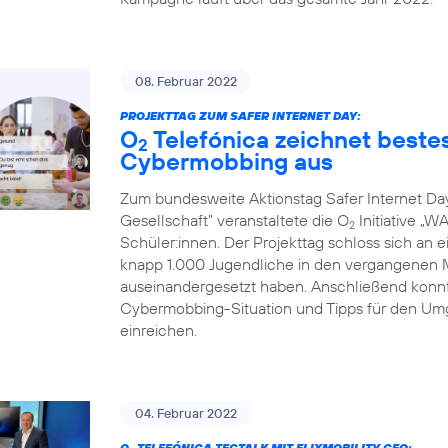
08. Februar 2022
PROJEKTTAG ZUM SAFER INTERNET DAY:
O
Telefónica zeichnet best
2
Cybermobbing aus
Zum bundesweite Aktionstag Safer Internet Day 2
Gesellschaft” veranstaltete die O
Initiative „
2
Schüler:innen. Der Projekttag schloss sich an 
knapp 1.000 Jugendliche in den vergangene
auseinandergesetzt haben. Anschließend konnte
Cybermobbing-Situation und Tipps für den Um
einreichen.
04. Februar 2022
O
TELEFÓNICA TECTALK MIT FLIXMOBILITY CEO: