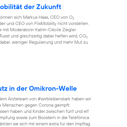
obilität der Zukunft
können sich Markus Haas, CEO von O
2
 und CEO von FlixMobility nicht vorstellen.
 mit Moderatorin Katrin-Cécile Ziegler
flusst und gleichzeitig dabei helfen wird, CO
2
e dabei: weniger Regulierung und mehr Mut zu
utz in der Omikron-Welle
em Ärzteteam von #wirbleibenstark haben wir
e Menschen gegen Corona geimpft.
ossen haben und Kinder zwischen fünf und elf
impfung sowie zum Boostern in die Telefónica
kten sie sich mit einem extra für den Impftag