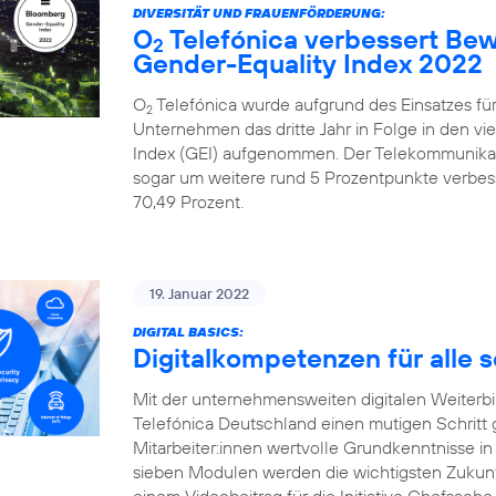
DIVERSITÄT UND FRAUENFÖRDERUNG:
O
Telefónica verbessert Be
2
Gender-Equality Index 2022
O
Telefónica wurde aufgrund des Einsatzes fü
2
Unternehmen das dritte Jahr in Folge in den v
Index (GEI) aufgenommen. Der Telekommunika
sogar um weitere rund 5 Prozentpunkte verbesse
70,49 Prozent.
19. Januar 2022
DIGITAL BASICS:
Digitalkompetenzen für alle 
Mit der unternehmensweiten digitalen Weiterbildu
Telefónica Deutschland einen mutigen Schritt
Mitarbeiter:innen wertvolle Grundkenntnisse in
sieben Modulen werden die wichtigsten Zukunft