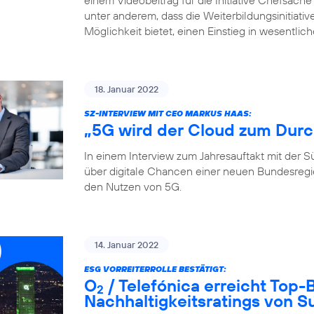
einem Videobeitrag für die Initiative Chefsache
unter anderem, dass die Weiterbildungsinitiati
Möglichkeit bietet, einen Einstieg in wesentlic
18. Januar 2022
SZ-INTERVIEW MIT CEO MARKUS HAAS:
„5G wird der Cloud zum Durc
In einem Interview zum Jahresauftakt mit der
über digitale Chancen einer neuen Bundesreg
den Nutzen von 5G.
14. Januar 2022
ESG VORREITERROLLE BESTÄTIGT:
O
/ Telefónica erreicht Top
2
Nachhaltigkeitsratings von S