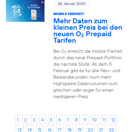
28. Januar 2020
MOBILE FREIHEIT:
Mehr Daten zum
kleinen Preis bei den
neuen O
Prepaid
2
Tarifen
Bei O
erreicht die mobile Freiheit
2
durch das neue Prepaid-Portfolio
die nächste Stufe: Ab dem 11.
Februar gibt es für alle Neu- und
Bestandskunden noch mehr
Highspeed-Datenvolumen zum
gleichen oder sogar für einen
niedrigeren Preis.
1
2
3
4
5
6
7
8
9
10
11
12
13
14
15
16
17
18
19
20
21
22