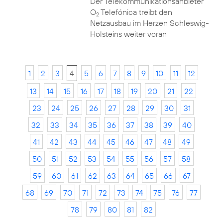
Der Telekommunikationsanbieter
O
Telefónica treibt den
2
Netzausbau im Herzen Schleswig-
Holsteins weiter voran
1
2
3
4
5
6
7
8
9
10
11
12
13
14
15
16
17
18
19
20
21
22
23
24
25
26
27
28
29
30
31
32
33
34
35
36
37
38
39
40
41
42
43
44
45
46
47
48
49
50
51
52
53
54
55
56
57
58
59
60
61
62
63
64
65
66
67
68
69
70
71
72
73
74
75
76
77
78
79
80
81
82