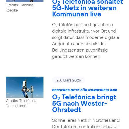
O
Telefónica schaltet
2
Credits: Henning
5G-Netz in weiteren
Koepke
Kommunen live
O
Telefónica stärkt gezielt die
2
digitale Infrastruktur vor Ort und
sorgt dafür, dass moderne digitale
Angebote auch abseits der
Ballungszentren zuverlässig
genutzt werden können
20. März 2026
BESSERES NETZ FÜR NORDFRIESLAND
O
Telefónica bringt
2
Credits: Telefónica
5G nach Wester-
Deutschland
Ohrstedt
Schnelleres Netz in Nordfriesland:
Der Telekommunikationsanbieter