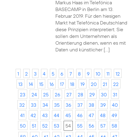
Markus Haas im Telefónica
BASECAMP in Berlin am 13.
Februar 2019. Für den hiesigen
Markt hat Telefónica Deutschland
diese Prinzipien interpretiert. Sie
sollen dem Unternehmen als
Orientierung dienen, wenn es mit
Daten und künstlicher […]
1
2
3
4
5
6
7
8
9
10
11
12
13
14
15
16
17
18
19
20
21
22
23
24
25
26
27
28
29
30
31
32
33
34
35
36
37
38
39
40
41
42
43
44
45
46
47
48
49
50
51
52
53
54
55
56
57
58
59
60
61
62
63
64
65
66
67