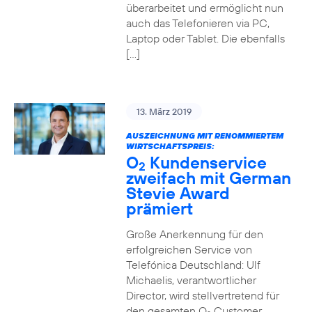
überarbeitet und ermöglicht nun
auch das Telefonieren via PC,
Laptop oder Tablet. Die ebenfalls
[…]
13. März 2019
AUSZEICHNUNG MIT RENOMMIERTEM
WIRTSCHAFTSPREIS:
O
Kundenservice
2
zweifach mit German
Stevie Award
prämiert
Große Anerkennung für den
erfolgreichen Service von
Telefónica Deutschland: Ulf
Michaelis, verantwortlicher
Director, wird stellvertretend für
den gesamten O
Customer