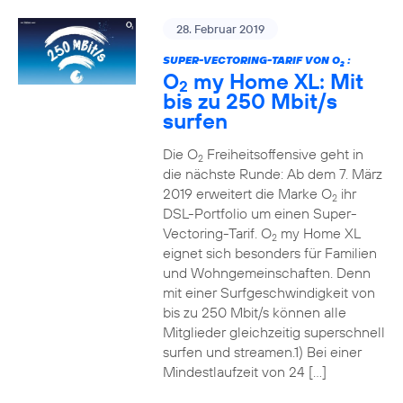
28. Februar 2019
SUPER-VECTORING-TARIF VON O
:
2
O
my Home XL: Mit
2
bis zu 250 Mbit/s
surfen
Die O
Freiheitsoffensive geht in
2
die nächste Runde: Ab dem 7. März
2019 erweitert die Marke O
ihr
2
DSL-Portfolio um einen Super-
Vectoring-Tarif. O
my Home XL
2
eignet sich besonders für Familien
und Wohngemeinschaften. Denn
mit einer Surfgeschwindigkeit von
bis zu 250 Mbit/s können alle
Mitglieder gleichzeitig superschnell
surfen und streamen.1) Bei einer
Mindestlaufzeit von 24 […]