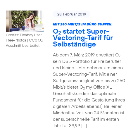
28. Februar 2019
MIT 250 MBIT/S IM BÜRO SURFEN:
O
startet Super-
2
Credits: Pixabay User
Vectoring-Tarif für
Free-Photos
|
CC0 1.0,
Selbständige
Auschnitt bearbeitet
Ab dem 7. März 2019 erweitert O
2
sein DSL-Portfolio für Freiberufler
und kleine Unternehmer um einen
Super-Vectoring-Tarif. Mit einer
Surfgeschwindigkeit von bis zu 250
Mbit/s bietet O
my Office XL
2
Geschäftskunden das optimale
Fundament für die Gestaltung ihres
digitalen Arbeitslebens.1) Bei einer
Mindestlaufzeit von 24 Monaten ist
der superschnelle Tarif im ersten
Jahr für 39,99 […]