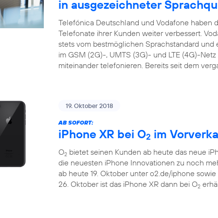
in ausgezeichneter Sprachqua
Telefónica Deutschland und Vodafone haben di
Telefonate ihrer Kunden weiter verbessert. Vo
stets vom bestmöglichen Sprachstandard und ei
im GSM (2G)-, UMTS (3G)- und LTE (4G)-Netz s
miteinander telefonieren. Bereits seit dem ver
19. Oktober 2018
AB SOFORT:
iPhone XR bei O
im Vorverka
2
O
bietet seinen Kunden ab heute das neue iP
2
die neuesten iPhone Innovationen zu noch m
ab heute 19. Oktober unter o2.de/iphone sowie
26. Oktober ist das iPhone XR dann bei O
erhäl
2