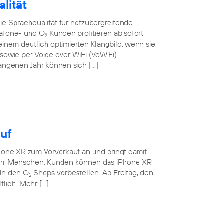
lität
e Sprachqualität für netzübergreifende
dafone- und O
Kunden profitieren ab sofort
2
nem deutlich optimierten Klangbild, wenn sie
owie per Voice over WiFi (VoWiFi)
gangenen Jahr können sich […]
uf
hone XR zum Vorverkauf an und bringt damit
ehr Menschen. Kunden können das iPhone XR
 in den O
Shops vorbestellen. Ab Freitag, den
2
tlich. Mehr […]