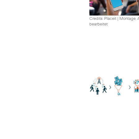
Credits: Placeit
|
Montage, A
bearbeitet