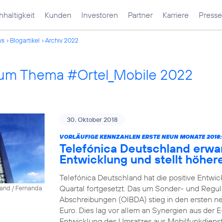
haltigkeit
Kunden
Investoren
Partner
Karriere
Presse
ws
Blogartikel
Archiv 2022
 zum Thema #Ortel_Mobile 2022
30. Oktober 2018
VORLÄUFIGE KENNZAHLEN ERSTE NEUN MONATE 2018:
Telefónica Deutschland erwa
Entwicklung und stellt höher
Telefónica Deutschland hat die positive Entwic
Quartal fortgesetzt. Das um Sonder- und Reguli
land / Fernanda
Abschreibungen (OIBDA) stieg in den ersten ne
Euro. Dies lag vor allem an Synergien aus der 
Entwicklung des Umsatzes aus Mobilfunkdienstl