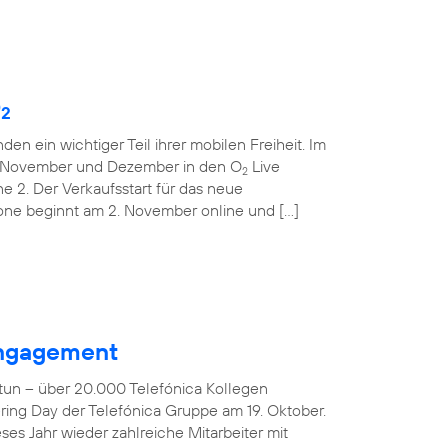
O
2
den ein wichtiger Teil ihrer mobilen Freiheit. Im
m November und Dezember in den O
Live
2
ne 2. Der Verkaufsstart für das neue
one beginnt am 2. November online und […]
 Engagement
tun – über 20.000 Telefónica Kollegen
ring Day der Telefónica Gruppe am 19. Oktober.
es Jahr wieder zahlreiche Mitarbeiter mit