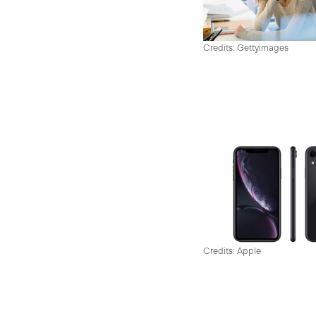
Credits: Gettyimages
Credits: Apple