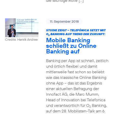
die wichtige Rolle […]
11. September 2018
STUDIE ZEIGT – TELEFÓNICA SETZT MIT
O
BANKING AUF TREND DER ZUKUNFT:
2
Mobile Banking
Credits: Henrik Andree
schließt zu Online
Banking auf
Banking per App ist schnell, zeitlich
und örtlich flexibel und damit
mittlerweile fast schon so beliebt
wie das klassische Online Banking
ohne App – das ist das Ergebnis
einer aktuellen Befragung der
Innofact AG, die Marc Mumm,
Head of Innovation bei Telefonica
und verantwortlich für O
Banking,
2
auf dem 28. Mobilisten-Talk am 6.