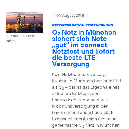
01. August 2018
NETZINTEGRATION ZEIGT WIRKUNG:
O
Netz in München
2
Credits: Fernanda
sichert sich Note
Vilela
„gut“ im connect
Netztest und liefert
die beste LTE-
Versorgung
Kein Netzbetreiber versorgt
Kunden in München besser mit LTE
als O
– das ist das Ergebnis eines
2
aktuellen Netztests der
Fachzeitschrift connect zur
Mobilfunkversorgung in der
bayerischen Landeshauptstadt.
Insgesamt konnte sich das neue,
gemeinsame O
Netz in München
2