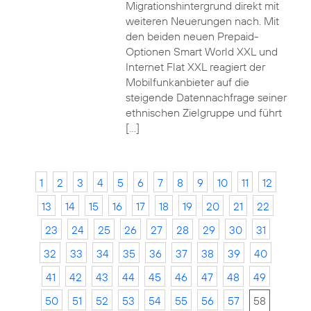
Migrationshintergrund direkt mit
weiteren Neuerungen nach. Mit
den beiden neuen Prepaid-
Optionen Smart World XXL und
Internet Flat XXL reagiert der
Mobilfunkanbieter auf die
steigende Datennachfrage seiner
ethnischen Zielgruppe und führt
[…]
1
2
3
4
5
6
7
8
9
10
11
12
13
14
15
16
17
18
19
20
21
22
23
24
25
26
27
28
29
30
31
32
33
34
35
36
37
38
39
40
41
42
43
44
45
46
47
48
49
50
51
52
53
54
55
56
57
58