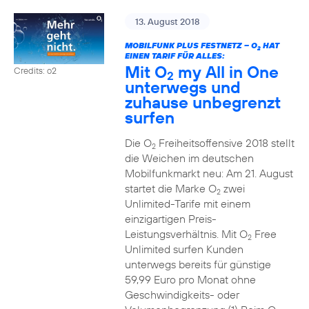
13. August 2018
MOBILFUNK PLUS FESTNETZ – O
HAT
2
EINEN TARIF FÜR ALLES:
Mit O
my All in One
Credits: o2
2
unterwegs und
zuhause unbegrenzt
surfen
Die O
Freiheitsoffensive 2018 stellt
2
die Weichen im deutschen
Mobilfunkmarkt neu: Am 21. August
startet die Marke O
zwei
2
Unlimited-Tarife mit einem
einzigartigen Preis-
Leistungsverhältnis. Mit O
Free
2
Unlimited surfen Kunden
unterwegs bereits für günstige
59,99 Euro pro Monat ohne
Geschwindigkeits- oder