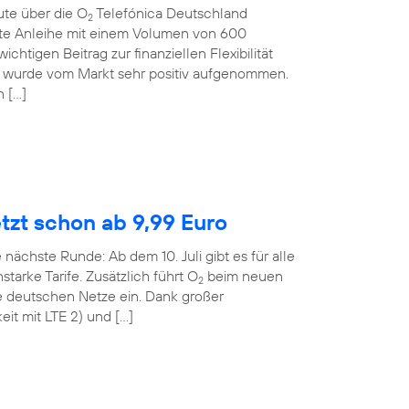
ute über die O
Telefónica Deutschland
2
rte Anleihe mit einem Volumen von 600
ichtigen Beitrag zur finanziellen Flexibilität
 wurde vom Markt sehr positiv aufgenommen.
n […]
etzt schon ab 9,99 Euro
 nächste Runde: Ab dem 10. Juli gibt es für alle
tarke Tarife. Zusätzlich führt O
beim neuen
2
le deutschen Netze ein. Dank großer
it mit LTE 2) und […]