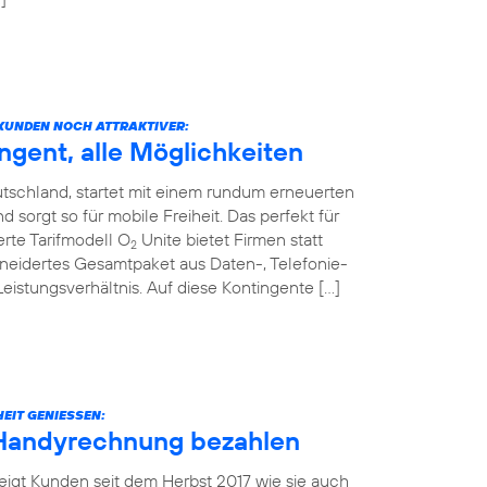
KUNDEN NOCH ATTRAKTIVER:
ngent, alle Möglichkeiten
tschland, startet mit einem rundum erneuerten
sorgt so für mobile Freiheit. Das perfekt für
rte Tarifmodell O
Unite bietet Firmen statt
2
neidertes Gesamtpaket aus Daten-, Telefonie-
stungsverhältnis. Auf diese Kontingente […]
EIT GENIESSEN:
 Handyrechnung bezahlen
eigt Kunden seit dem Herbst 2017 wie sie auch