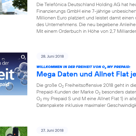
Die Telefónica Deutschland Holding AG hat he
Finanzierungs GmbH eine 7-jährige unbesiche
Millionen Euro platziert und leistet damit einen w
des Unternehmens. Die neu begebene Anleihe
Mit einem Orderbuch in Höhe von 2,7 Milliarde
28. Juni 2018
WILLKOMMEN IN DER FREIHEIT VON O
MY PREPAID:
2
Mega Daten und Allnet Flat j
Die große O
Freiheitsoffensive 2018 geht in die
2
Prepaid-Kunden der Marke O
besonders datens
2
O
my Prepaid S und M eine Allnet Flat 1) in al
2
Datenpakete inklusive maximaler Geschwindigke
27. Juni 2018