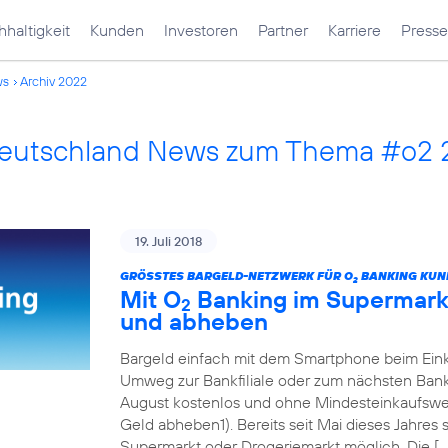
haltigkeit
Kunden
Investoren
Partner
Karriere
Presse
ws
Archiv 2022
Deutschland News zum Thema #o2
19. Juli 2018
GRÖSSTES BARGELD-NETZWERK FÜR O
BANKING KUN
2
Mit O
Banking im Supermarkt
2
und abheben
Bargeld einfach mit dem Smartphone beim Eink
Umweg zur Bankfiliale oder zum nächsten Ban
August kostenlos und ohne Mindesteinkaufswert
Geld abheben1). Bereits seit Mai dieses Jahres
Supermarkt oder Drogeriemarkt möglich. Die […