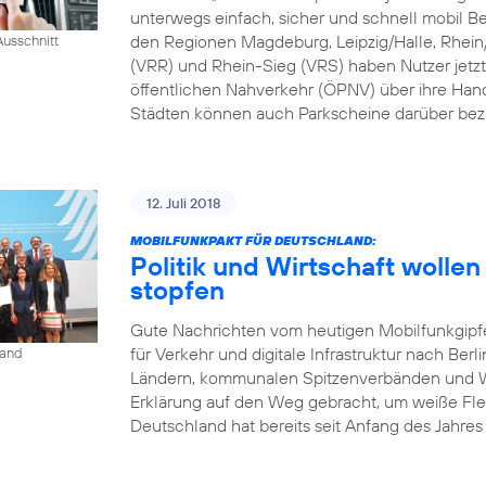
unterwegs einfach, sicher und schnell mobil B
den Regionen Magdeburg, Leipzig/Halle, Rhei
usschnitt
(VRR) und Rhein-Sieg (VRS) haben Nutzer jetzt
öffentlichen Nahverkehr (ÖPNV) über ihre Han
Städten können auch Parkscheine darüber bez
12. Juli 2018
MOBILFUNKPAKT FÜR DEUTSCHLAND:
Politik und Wirtschaft woll
stopfen
Gute Nachrichten vom heutigen Mobilfunkgipf
für Verkehr und digitale Infrastruktur nach Berl
land
Ländern, kommunalen Spitzenverbänden und Wi
Erklärung auf den Weg gebracht, um weiße Fle
Deutschland hat bereits seit Anfang des Jahres