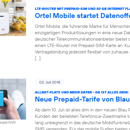
LTE-ROUTER MIT PREPAID-SIM UND 50 GB INTERNET FL
Ortel Mobile startet Datenof
Ortel Mobile, die führende Marke für Menschen 
einzigartigen Produktlösungen in eine neue Date
deutscher Telekommunikationsanbieter bietet
einen LTE-Router mit Prepaid-SIM-Karte an. 
Vertragsbindung jederzeit flexibel von zuhause 
[…]
02. Juli 2018
ALLNET-FLATS UND MEHR DATEN - DA IST ALLES DRIN:
Neue Prepaid-Tarife von Blau
Ab dem 10. Juli ist alles drin in den neuen Blau 
Kunden der beliebten Telefónica-Zweitmarke k
lang unbegrenzt in das deutsche Mobilfunknet
usschnitt
SMS versenden. Für das mobile Surfen bieten di