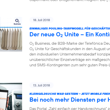
18. Juli 2018
EINMALIGES POOLING-TARIFMODELL FÜR GESCHÄFTS
Der neue O
Unite – Ein Konti
2
O
Business, die B2B-Marke der Telefónica Deu
2
O
Unite für Geschäftskunden in den August und 
2
den individuellen Unternehmensbedarf konzipie
unübersichtlicher Einzelverträge ein maßgesch
und SMS-Kontingenten zum sehr guten Preis-Lei
13. Juli 2018
KLEINGELDSUCHE WAR GESTERN – JETZT MOBILE FREIH
Bei noch mehr Diensten per
Das Portal „Zahl einfach per Handyrechnung“ z