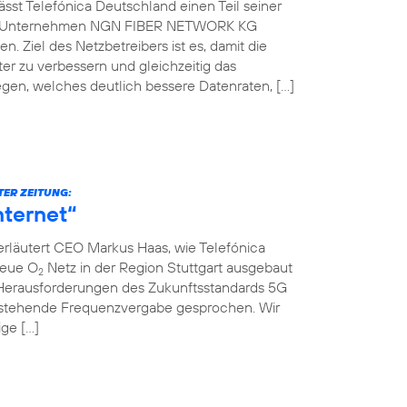
st Telefónica Deutschland einen Teil seiner
che Unternehmen NGN FIBER NETWORK KG
. Ziel des Netzbetreibers ist es, damit die
er zu verbessern und gleichzeitig das
gen, welches deutlich bessere Datenraten, […]
TER ZEITUNG:
nternet“
erläutert CEO Markus Haas, wie Telefónica
neue O
Netz in der Region Stuttgart ausgebaut
2
Herausforderungen des Zukunftsstandards 5G
nstehende Frequenzvergabe gesprochen. Wir
ige […]