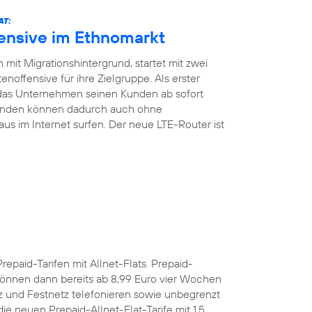
AT:
fensive im Ethnomarkt
mit Migrationshintergrund, startet mit zwei
noffensive für ihre Zielgruppe. Als erster
 das Unternehmen seinen Kunden ab sofort
Kunden können dadurch auch ohne
aus im Internet surfen. Der neue LTE-Router ist
Prepaid-Tarifen mit Allnet-Flats. Prepaid-
önnen dann bereits ab 8,99 Euro vier Wochen
z und Festnetz telefonieren sowie unbegrenzt
e neuen Prepaid-Allnet-Flat-Tarife mit 1,5