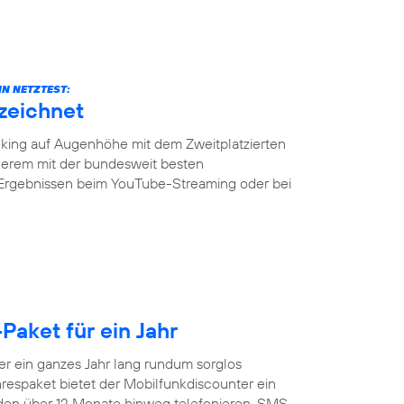
N NETZTEST:
zeichnet
ing auf Augenhöhe mit dem Zweitplatzierten
erem mit der bundesweit besten
 Ergebnissen beim YouTube-Streaming oder bei
Paket für ein Jahr
 ein ganzes Jahr lang rundum sorglos
respaket bietet der Mobilfunkdiscounter ein
nden über 12 Monate hinweg telefonieren, SMS