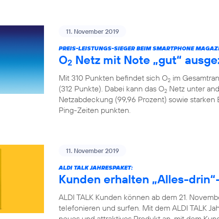
11. November 2019
PREIS-LEISTUNGS-SIEGER BEIM SMARTPHONE MAGAZI
O
Netz mit Note „gut“ ausge
2
Mit 310 Punkten befindet sich O
im Gesamtrank
2
(312 Punkte). Dabei kann das O
Netz unter and
2
Netzabdeckung (99,96 Prozent) sowie starken
Ping-Zeiten punkten.
11. November 2019
ALDI TALK JAHRESPAKET:
Kunden erhalten „Alles-drin“-
ALDI TALK Kunden können ab dem 21. November
telefonieren und surfen. Mit dem ALDI TALK Jah
neues und attraktives Produkt an, mit dem Ku