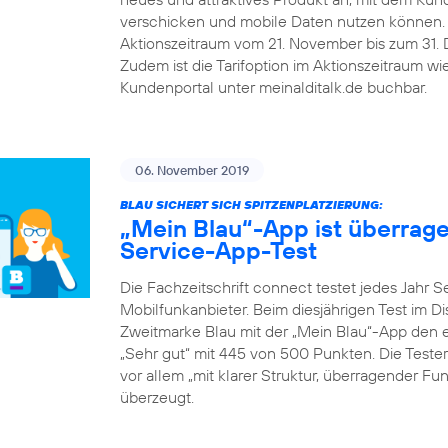
verschicken und mobile Daten nutzen können.
Aktionszeitraum vom 21. November bis zum 31. De
Zudem ist die Tarifoption im Aktionszeitraum w
Kundenportal unter meinalditalk.de buchbar.
06. November 2019
BLAU SICHERT SICH SPITZENPLATZIERUNG:
„Mein Blau“-App ist überrag
Service-App-Test
Die Fachzeitschrift connect testet jedes Jahr 
Mobilfunkanbieter. Beim diesjährigen Test im D
Zweitmarke Blau mit der „Mein Blau“-App den er
„Sehr gut“ mit 445 von 500 Punkten. Die Teste
vor allem „mit klarer Struktur, überragender F
überzeugt.