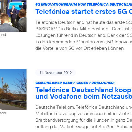
5G INNOVATIONSRAUM VON TELEFÓNICA DEUTSCHLA
Telefónica startet erstes 5
Telefónica Deutschland hat heute das erste 5
BASECAMP in Berlin-Mitte gestartet. Damit is
Lösungen führend in Deutschland. Dank der
land
in den kommenden Monaten zum „5G Innovat
die Vorteile von 5G vor Ort erleben können.
11. November 2019
GEMEINSAMER KAMPF GEGEN FUNKLÖCHER:
Telefónica Deutschland koop
und Vodafone beim Netzaus
Deutsche Telekom, Telefónica Deutschland und
Mobilfunknetze eng zusammenarbeiten. Ziel is
land
Breitbandversorgung für die Kunden in ganz D
entlang der Verkehrswege auf Straßen, Schien