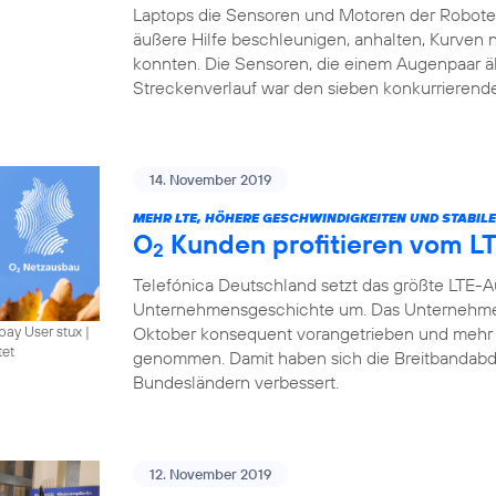
Laptops die Sensoren und Motoren der Roboter 
äußere Hilfe beschleunigen, anhalten, Kurven
konnten. Die Sensoren, die einem Augenpaar ä
Streckenverlauf war den sieben konkurrierend
14. November 2019
MEHR LTE, HÖHERE GESCHWINDIGKEITEN UND STABIL
O
Kunden profitieren vom L
2
Telefónica Deutschland setzt das größte LTE-
Unternehmensgeschichte um. Das Unternehme
Oktober konsequent vorangetrieben und mehr 
bay User stux
|
tet
genommen. Damit haben sich die Breitbandabde
Bundesländern verbessert.
12. November 2019