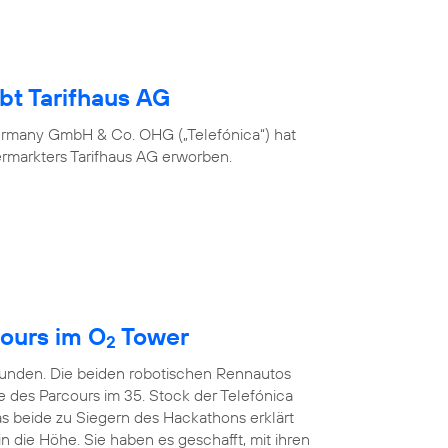
bt Tarifhaus AG
ermany GmbH & Co. OHG („Telefónica“) hat
ermarkters Tarifhaus AG erworben.
ours im O
Tower
2
kunden. Die beiden robotischen Rennautos
e des Parcours im 35. Stock der Telefónica
s beide zu Siegern des Hackathons erklärt
in die Höhe. Sie haben es geschafft, mit ihren