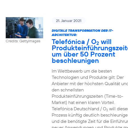
21. Januar 2021
DIGITALE TRANSFORMATION DER IT-
ARCHITEKTUR:
Telefónica / O
will
Credits: Gettyimages
2
Produkteinführungszei
um über 50 Prozent
beschleunigen
Im Wettbewerb um die besten
Technologien und Produkte gilt: Der
Anbieter mit der höchsten Qualität un
den schnellsten
Produkteinführungszeiten (Time-to-
Market) hat einen klaren Vorteil.
Telefónica Deutschland / O
will diese
2
Prozess künftig deutlich beschleunig
und die benötigte Zeit für die Einführu
neuer Anwendungen und Produkte m