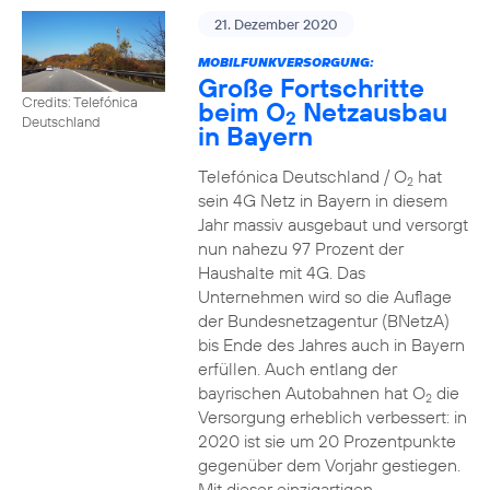
21. Dezember 2020
MOBILFUNKVERSORGUNG:
Große Fortschritte
Credits: Telefónica
beim O
Netzausbau
2
Deutschland
in Bayern
Telefónica Deutschland / O
hat
2
sein 4G Netz in Bayern in diesem
Jahr massiv ausgebaut und versorgt
nun nahezu 97 Prozent der
Haushalte mit 4G. Das
Unternehmen wird so die Auflage
der Bundesnetzagentur (BNetzA)
bis Ende des Jahres auch in Bayern
erfüllen. Auch entlang der
bayrischen Autobahnen hat O
die
2
Versorgung erheblich verbessert: in
2020 ist sie um 20 Prozentpunkte
gegenüber dem Vorjahr gestiegen.
Mit dieser einzigartigen