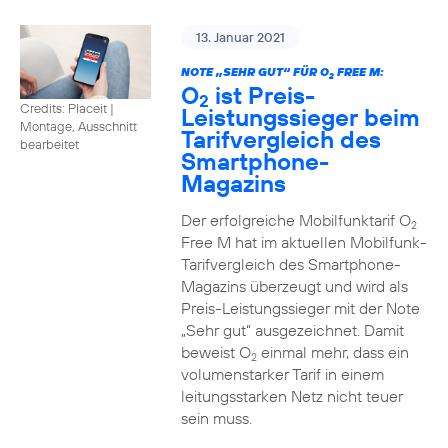
13. Januar 2021
NOTE „SEHR GUT“ FÜR O
FREE M:
2
O
ist Preis-
2
Credits: Placeit
|
Leistungssieger beim
Montage, Ausschnitt
Tarifvergleich des
bearbeitet
Smartphone-
Magazins
Der erfolgreiche Mobilfunktarif O
2
Free M hat im aktuellen Mobilfunk-
Tarifvergleich des Smartphone-
Magazins überzeugt und wird als
Preis-Leistungssieger mit der Note
„Sehr gut“ ausgezeichnet. Damit
beweist O
einmal mehr, dass ein
2
volumenstarker Tarif in einem
leitungsstarken Netz nicht teuer
sein muss.