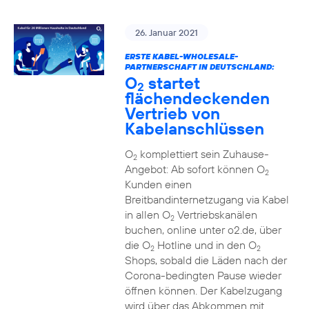
26. Januar 2021
ERSTE KABEL-WHOLESALE-
PARTNERSCHAFT IN DEUTSCHLAND:
O
startet
2
flächendeckenden
Vertrieb von
Kabelanschlüssen
O
komplettiert sein Zuhause-
2
Angebot: Ab sofort können O
2
Kunden einen
Breitbandinternetzugang via Kabel
in allen O
Vertriebskanälen
2
buchen, online unter o2.de, über
die O
Hotline und in den O
2
2
Shops, sobald die Läden nach der
Corona-bedingten Pause wieder
öffnen können. Der Kabelzugang
wird über das Abkommen mit