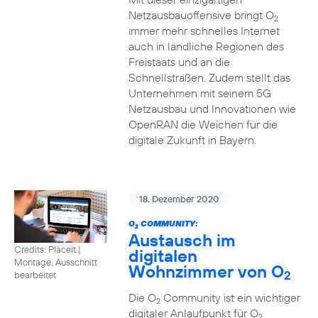
Netzausbauoffensive bringt O
2
immer mehr schnelles Internet
auch in ländliche Regionen des
Freistaats und an die
Schnellstraßen. Zudem stellt das
Unternehmen mit seinem 5G
Netzausbau und Innovationen wie
OpenRAN die Weichen für die
digitale Zukunft in Bayern.
18. Dezember 2020
O
COMMUNITY:
2
Austausch im
Credits: Placeit
|
digitalen
Montage, Ausschnitt
Wohnzimmer von O
2
bearbeitet
Die O
Community ist ein wichtiger
2
digitaler Anlaufpunkt für O
2