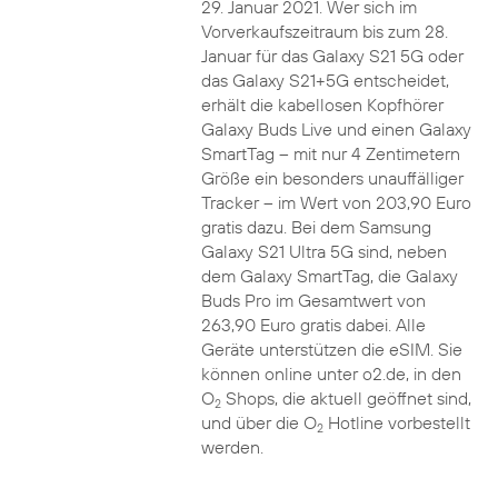
29. Januar 2021. Wer sich im
Vorverkaufszeitraum bis zum 28.
Januar für das Galaxy S21 5G oder
das Galaxy S21+5G entscheidet,
erhält die kabellosen Kopfhörer
Galaxy Buds Live und einen Galaxy
SmartTag – mit nur 4 Zentimetern
Größe ein besonders unauffälliger
Tracker – im Wert von 203,90 Euro
gratis dazu. Bei dem Samsung
Galaxy S21 Ultra 5G sind, neben
dem Galaxy SmartTag, die Galaxy
Buds Pro im Gesamtwert von
263,90 Euro gratis dabei. Alle
Geräte unterstützen die eSIM. Sie
können online unter o2.de, in den
O
Shops, die aktuell geöffnet sind,
2
und über die O
Hotline vorbestellt
2
werden.