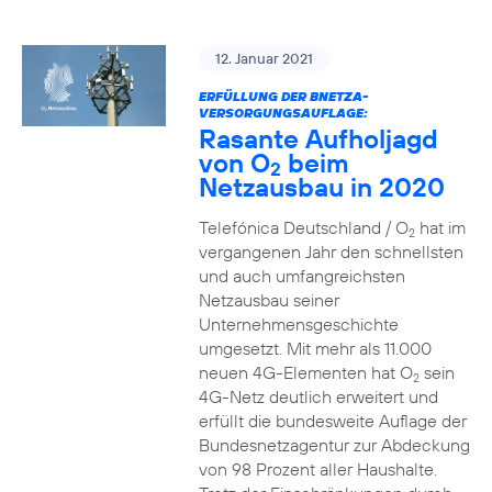
12. Januar 2021
ERFÜLLUNG DER BNETZA-
VERSORGUNGSAUFLAGE:
Rasante Aufholjagd
von O
beim
2
Netzausbau in 2020
Telefónica Deutschland / O
hat im
2
vergangenen Jahr den schnellsten
und auch umfangreichsten
Netzausbau seiner
Unternehmensgeschichte
umgesetzt. Mit mehr als 11.000
neuen 4G-Elementen hat O
sein
2
4G-Netz deutlich erweitert und
erfüllt die bundesweite Auflage der
Bundesnetzagentur zur Abdeckung
von 98 Prozent aller Haushalte.