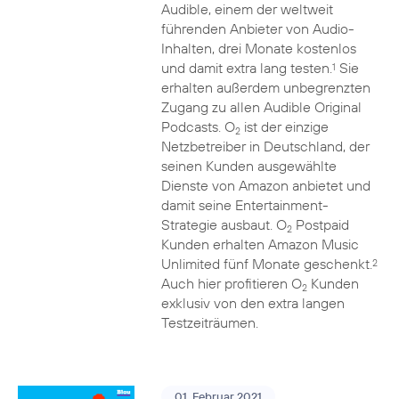
Audible, einem der weltweit
führenden Anbieter von Audio-
Inhalten, drei Monate kostenlos
und damit extra lang testen.
Sie
1
erhalten außerdem unbegrenzten
Zugang zu allen Audible Original
Podcasts. O
ist der einzige
2
Netzbetreiber in Deutschland, der
seinen Kunden ausgewählte
Dienste von Amazon anbietet und
damit seine Entertainment-
Strategie ausbaut. O
Postpaid
2
Kunden erhalten Amazon Music
Unlimited fünf Monate geschenkt.
2
Auch hier profitieren O
Kunden
2
exklusiv von den extra langen
Testzeiträumen.
01. Februar 2021