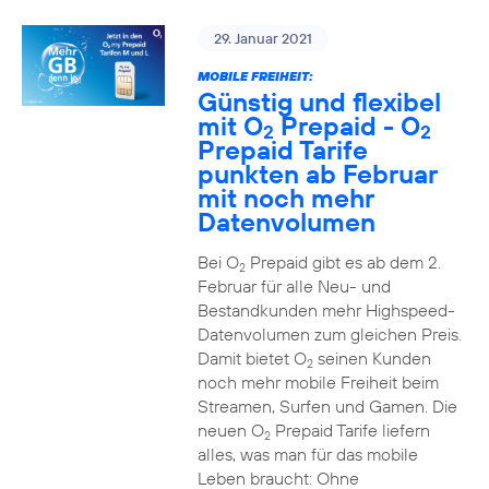
29. Januar 2021
MOBILE FREIHEIT:
Günstig und flexibel
mit O
Prepaid - O
2
2
Prepaid Tarife
punkten ab Februar
mit noch mehr
Datenvolumen
Bei O
Prepaid gibt es ab dem 2.
2
Februar für alle Neu- und
Bestandkunden mehr Highspeed-
Datenvolumen zum gleichen Preis.
Damit bietet O
seinen Kunden
2
noch mehr mobile Freiheit beim
Streamen, Surfen und Gamen. Die
neuen O
Prepaid Tarife liefern
2
alles, was man für das mobile
Leben braucht: Ohne