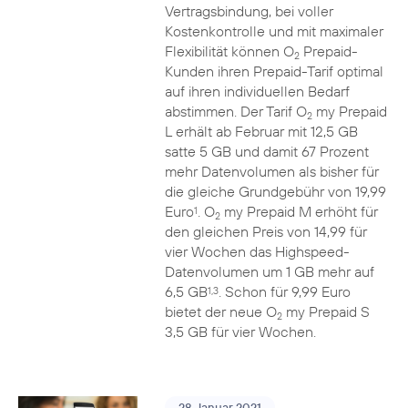
Vertragsbindung, bei voller
Kostenkontrolle und mit maximaler
Flexibilität können O
Prepaid-
2
Kunden ihren Prepaid-Tarif optimal
auf ihren individuellen Bedarf
abstimmen. Der Tarif O
my Prepaid
2
L erhält ab Februar mit 12,5 GB
satte 5 GB und damit 67 Prozent
mehr Datenvolumen als bisher für
die gleiche Grundgebühr von 19,99
Euro
. O
my Prepaid M erhöht für
1
2
den gleichen Preis von 14,99 für
vier Wochen das Highspeed-
Datenvolumen um 1 GB mehr auf
6,5 GB
. Schon für 9,99 Euro
1,3
bietet der neue O
my Prepaid S
2
3,5 GB für vier Wochen.
28. Januar 2021