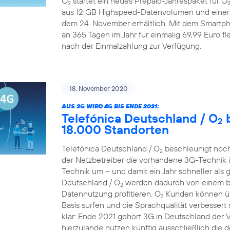
O
startet ein neues Prepaid-Jahrespaket für O
2
aus 12 GB Highspeed-Datenvolumen und einer A
dem 24. November erhältlich. Mit dem Smartp
an 365 Tagen im Jahr für einmalig 69,99 Euro fle
nach der Einmalzahlung zur Verfügung.
18. November 2020
AUS 3G WIRD 4G BIS ENDE 2021:
Telefónica Deutschland / O
b
2
18.000 Standorten
Telefónica Deutschland / O
beschleunigt noch
2
der Netzbetreiber die vorhandene 3G-Technik 
Technik um – und damit ein Jahr schneller als 
Deutschland / O
werden dadurch von einem bes
2
Datennutzung profitieren. O
Kunden können übe
2
Basis surfen und die Sprachqualität verbessert 
klar: Ende 2021 gehört 3G in Deutschland der
hierzulande nutzen künftig ausschließlich die