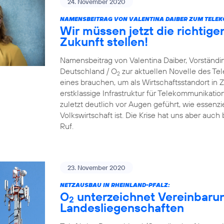
24. November 2020
NAMENSBEITRAG VON VALENTINA DAIBER ZUM TELE
Wir müssen jetzt die richtige
Zukunft stellen!
Namensbeitrag von Valentina Daiber, Vorständin
Deutschland / O
zur aktuellen Novelle des T
2
eines brauchen, um als Wirtschaftsstandort in Zu
erstklassige Infrastruktur für Telekommunikat
zuletzt deutlich vor Augen geführt, wie essenzie
Volkswirtschaft ist. Die Krise hat uns aber auch
Ruf.
23. November 2020
NETZAUSBAU IN RHEINLAND-PFALZ:
O
unterzeichnet Vereinbaru
2
Landesliegenschaften