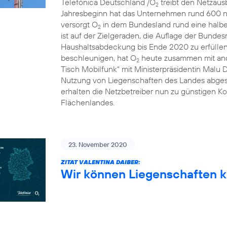
Telefónica Deutschland /O
treibt den Netzausb
2
Jahresbeginn hat das Unternehmen rund 600 n
versorgt O
in dem Bundesland rund eine halbe 
2
ist auf der Zielgeraden, die Auflage der Bunde
Haushaltsabdeckung bis Ende 2020 zu erfülle
beschleunigen, hat O
heute zusammen mit and
2
Tisch Mobilfunk“ mit Ministerpräsidentin Malu 
Nutzung von Liegenschaften des Landes abgesc
erhalten die Netzbetreiber nun zu günstigen Ko
Flächenlandes.
23. November 2020
ZITAT VALENTINA DAIBER:
Wir können Liegenschaften k