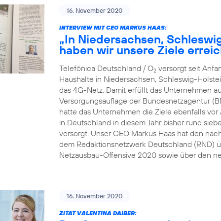
16. November 2020
INTERVIEW MIT CEO MARKUS HAAS:
„In Niedersachsen, Schleswi
haben wir unsere Ziele erreic
Telefónica Deutschland / O
versorgt seit Anf
2
Haushalte in Niedersachsen, Schleswig-Holste
das 4G-Netz. Damit erfüllt das Unternehmen au
Versorgungsauflage der Bundesnetzagentur (B
hatte das Unternehmen die Ziele ebenfalls vor A
in Deutschland in diesem Jahr bisher rund sie
versorgt. Unser CEO Markus Haas hat den näc
dem Redaktionsnetzwerk Deutschland (RND) üb
Netzausbau-Offensive 2020 sowie über den ne
16. November 2020
ZITAT VALENTINA DAIBER: