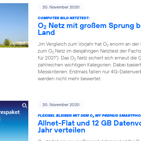
20. November 2020
COMPUTER BILD NETZTEST:
O
Netz mit großem Sprung b
2
Land
„Im Vergleich zum Vorjahr hat O
enorm an der L
2
zum O
Netz im diesjährigen Netztest der Fac
2
für 2021“). Das O
Netz sichert sich erneut die 
2
zahlreichen wichtigen Kategorien. Dabei basiert
Messkriterien. Erstmals fallen nur 4G-Datenv
werden nicht mehr bewertet.
20. November 2020
FLEXIBEL BLEIBEN MIT DEM O
MY PREPAID SMARTPHO
2
Allnet-Flat und 12 GB Daten
Jahr verteilen