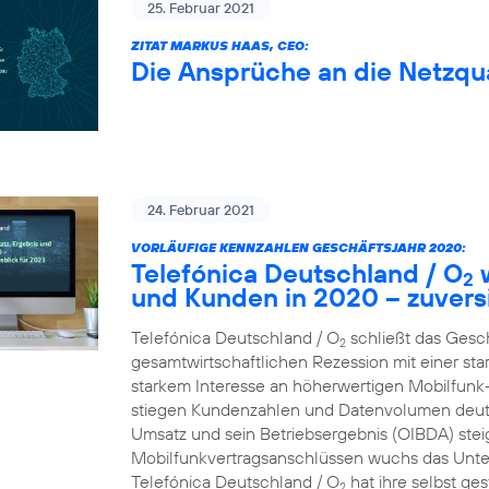
25. Februar 2021
ZITAT MARKUS HAAS, CEO:
Die Ansprüche an die Netzqua
24. Februar 2021
VORLÄUFIGE KENNZAHLEN GESCHÄFTSJAHR 2020:
Telefónica Deutschland / O
w
2
und Kunden in 2020 – zuversi
Telefónica Deutschland / O
schließt das Gesc
2
gesamtwirtschaftlichen Rezession mit einer st
starkem Interesse an höherwertigen Mobilfun
stiegen Kundenzahlen und Datenvolumen deutl
Umsatz und sein Betriebsergebnis (OIBDA) stei
Mobilfunkvertragsanschlüssen wuchs das Unte
Telefónica Deutschland / O
hat ihre selbst ge
2