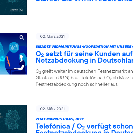
02. März 2021
SMARTE VERMARKTUNGS-KOOPERATION MIT UNSERE 
O
setzt für seine Kunden auf
2
Netzabdeckung in Deutschla
O
greift weiter im deutschen Festnetzmarkt an
2
Glasfaser (UGG) baut Telefónica / O
ab März fü
2
Festnetzabdeckung noch schneller aus.
02. März 2021
ZITAT MARKUS HAAS, CEO:
Telefónica / O
verfügt schon
2
Festnetzabdeckung in Deuts