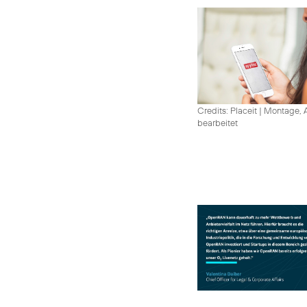
Credits: Placeit
|
Montage, A
bearbeitet