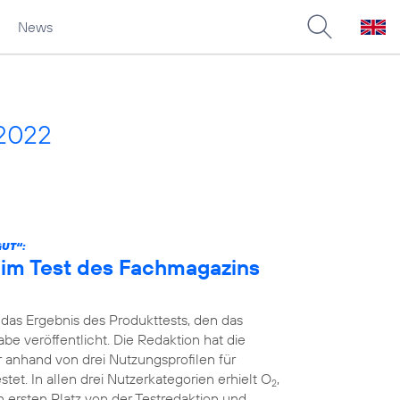
News
 2022
GUT“:
n im Test des Fachmagazins
 das Ergebnis des Produkttests, den das
e veröffentlicht. Die Redaktion hat die
r anhand von drei Nutzungsprofilen für
et. In allen drei Nutzerkategorien erhielt O
,
2
 ersten Platz von der Testredaktion und