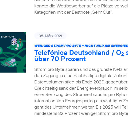
konnte die Wettbewerber auf die Plätze verw
Kategorien mit der Bestnote „Sehr Gut“.
05. März 2021
WENIGER STROM PRO BYTE – NICHT NUR AM ENERGIE
Telefónica Deutschland / O
s
2
über 70 Prozent
Strom pro Byte sparen und das grünste Netz an
den Zugang in eine nachhaltige digitale Zukunft
Datenvolumen stieg bis Ende 2020 gegenüber 
Gleichzeitig sank der Energieverbrauch im selb
einer Senkung des Stromverbrauchs pro Byte um 
internationalen Energiespartag ein wichtiges Z
geht das Unternehmen weiter: Bis 2025 will Te
mindestens 82 Prozent weniger Strom pro Byt