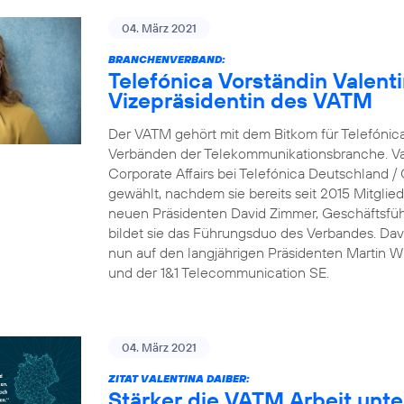
04. März 2021
BRANCHENVERBAND:
Telefónica Vorständin Valent
Vizepräsidentin des VATM
Der VATM gehört mit dem Bitkom für Telefónic
Verbänden der Telekommunikationsbranche. Val
Corporate Affairs bei Telefónica Deutschland /
gewählt, nachdem sie bereits seit 2015 Mitgli
neuen Präsidenten David Zimmer, Geschäftsfü
bildet sie das Führungsduo des Verbandes. Dav
nun auf den langjährigen Präsidenten Martin Wit
und der 1&1 Telecommunication SE.
04. März 2021
ZITAT VALENTINA DAIBER:
Stärker die VATM Arbeit unte