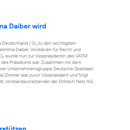
ina Daiber wird
a Deutschland / O
zu den wichtigsten
2
entina Daiber, Vorständin für Recht und
 O
wurde nun zur Vizepräsidentin des VATM
2
ed des Präsidiums war. Zusammen mit dem
hrer Unternehmensgruppe Deutsche Glasfaser,
id Zimmer war zuvor Vizepräsident und folgt
t, Vorstandsvorsitzender der Drillisch Netz AG
rstützen