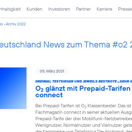
haltigkeit
Kunden
Investoren
Partner
Karriere
Presse
ws
Archiv 2022
Deutschland News zum Thema #o2
05. März 2021
DREIMAL TESTSIEGER UND JEWEILS BESTNOTE „SEHR 
O
glänzt mit Prepaid-Tarife
2
connect
Bei Prepaid-Tarifen ist O
Klassenbester. Das ist
2
Fachmagazin connect in seiner aktuellen Ausgab
Prepaid-Tarife der drei Mobilfunk-Netzbetreibe
Wenignutzer, Normalnutzer und Vielnutzer getest
die Kernmarke von Telefónica Deutschland, den