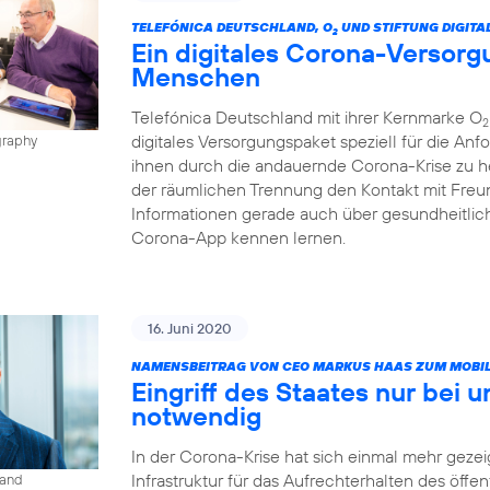
TELEFÓNICA DEUTSCHLAND, O
UND STIFTUNG DIGITA
2
Ein digitales Corona-Versorg
Menschen
Telefónica Deutschland mit ihrer Kernmarke O
2
digitales Versorgungspaket speziell für die A
graphy
ihnen durch die andauernde Corona-Krise zu h
der räumlichen Trennung den Kontakt mit Freun
Informationen gerade auch über gesundheitlic
Corona-App kennen lernen.
16. Juni 2020
NAMENSBEITRAG VON CEO MARKUS HAAS ZUM MOBIL
Eingriff des Staates nur bei 
notwendig
In der Corona-Krise hat sich einmal mehr gezeig
Infrastruktur für das Aufrechterhalten des öffe
land