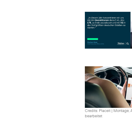
Credits: Placeit
|
Montage, A
bearbeitet