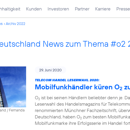
haltigkeit
Kunden
Investoren
Partner
Karriere
Presse
ws
Archiv 2022
Deutschland News zum Thema #o2
29. Juni 2020
TELECOM HANDEL LESERWAHL 2020:
Mobilfunkhändler küren O
z
2
O
ist bei seinen Händlern beliebter denn je. D
2
Leserwahl des Handelsmagazins für Telekommun
renommierten Münchner Fachzeitschrift, über
land / Fernanda
Deutschland, haben O
zum besten Mobilfunkanb
2
Mobilfunkmarke ihre Erfolgsserie im Handel fort