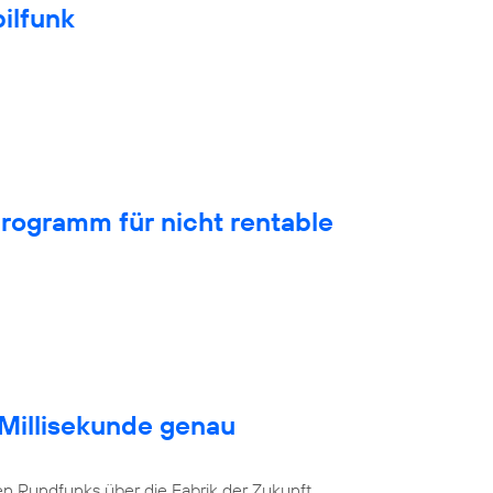
ilfunk
rogramm für nicht rentable
 Millisekunde genau
en Rundfunks über die Fabrik der Zukunft