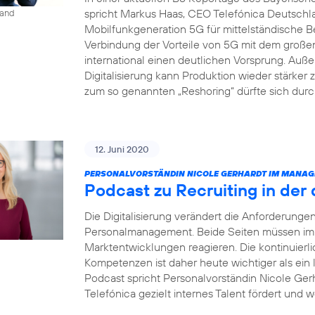
spricht Markus Haas, CEO Telefónica Deutsch
land
Mobilfunkgeneration 5G für mittelständische B
Verbindung der Vorteile von 5G mit dem groß
international einen deutlichen Vorsprung. Auße
Digitalisierung kann Produktion wieder stärke
zum so genannten „Reshoring“ dürfte sich dur
12. Juni 2020
PERSONALVORSTÄNDIN NICOLE GERHARDT IM MANAG
Podcast zu Recruiting in der 
Die Digitalisierung verändert die Anforderung
Personalmanagement. Beide Seiten müssen imme
Marktentwicklungen reagieren. Die kontinuierl
Kompetenzen ist daher heute wichtiger als ein
Podcast spricht Personalvorständin Nicole Gerh
Telefónica gezielt internes Talent fördert und w