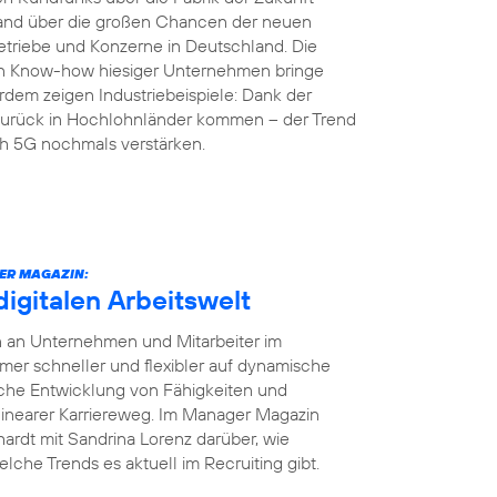
land über die großen Chancen der neuen
etriebe und Konzerne in Deutschland. Die
en Know-how hiesiger Unternehmen bringe
rdem zeigen Industriebeispiele: Dank der
r zurück in Hochlohnländer kommen – der Trend
ch 5G nochmals verstärken.
ER MAGAZIN:
digitalen Arbeitswelt
en an Unternehmen und Mitarbeiter im
r schneller und flexibler auf dynamische
iche Entwicklung von Fähigkeiten und
 linearer Karriereweg. Im Manager Magazin
ardt mit Sandrina Lorenz darüber, wie
elche Trends es aktuell im Recruiting gibt.