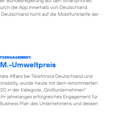
der Bundesregierung auf den Smartphones
s durch die App innerhalb von Deutschland
eutschland nicht auf die Mobilfunktarife der
ITSENGAGEMENT:
U.M.-Umweltpreis
rate Affairs bei Telefónica Deutschland und
onsibility, wurde heute mit dem renommierten
2020 in der Kategorie „Großunternehmen“
 ihr jahrelanges erfolgreiches Engagement für
e Business Plan des Unternehmens und dessen