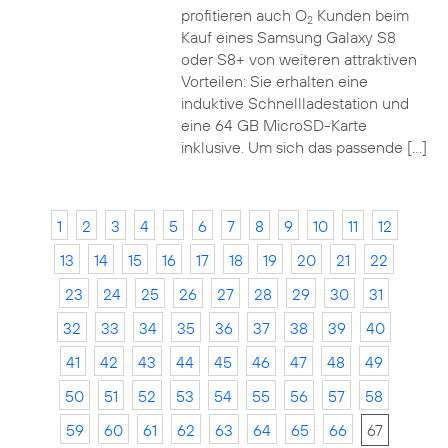
profitieren auch O
Kunden beim
2
Kauf eines Samsung Galaxy S8
oder S8+ von weiteren attraktiven
Vorteilen: Sie erhalten eine
induktive Schnellladestation und
eine 64 GB MicroSD-Karte
inklusive. Um sich das passende […]
1
2
3
4
5
6
7
8
9
10
11
12
13
14
15
16
17
18
19
20
21
22
23
24
25
26
27
28
29
30
31
32
33
34
35
36
37
38
39
40
41
42
43
44
45
46
47
48
49
50
51
52
53
54
55
56
57
58
59
60
61
62
63
64
65
66
67