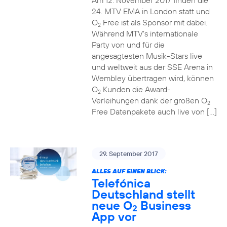
Am 12. November 2017 finden die
24. MTV EMA in London statt und
O
Free ist als Sponsor mit dabei.
2
Während MTV’s internationale
Party von und für die
angesagtesten Musik-Stars live
und weltweit aus der SSE Arena in
Wembley übertragen wird, können
O
Kunden die Award-
2
Verleihungen dank der großen O
2
Free Datenpakete auch live von […]
29. September 2017
ALLES AUF EINEN BLICK:
Telefónica
Deutschland stellt
neue O
Business
2
App vor