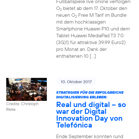
Fußballspiele live online verfolgen:
O
bietet ab dem 17. Oktober den
2
neuen O
Free M Tarif im Bundle
2
mit dem hochklassigen
Smartphone Huawei P10 und dem
Tablet Huawei MediaPad T3 7.0
(3G)1) für attraktive 39,99 Euro2)
pro Monat an. Dank der
enthaltenen 10 […]
10. Oktober 2017
STRATEGIEN FÜR DIE ERFOLGREICHE
DIGITALISIERUNG ERLEBEN:
Real und digital – so
Credits: Christoph
war der Digital
Reiss
Innovation Day von
Telefónica
Ende September konnten rund