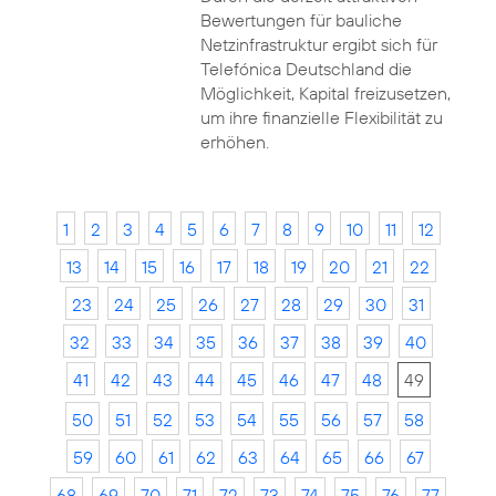
Bewertungen für bauliche
Netzinfrastruktur ergibt sich für
Telefónica Deutschland die
Möglichkeit, Kapital freizusetzen,
um ihre finanzielle Flexibilität zu
erhöhen.
1
2
3
4
5
6
7
8
9
10
11
12
13
14
15
16
17
18
19
20
21
22
23
24
25
26
27
28
29
30
31
32
33
34
35
36
37
38
39
40
41
42
43
44
45
46
47
48
49
50
51
52
53
54
55
56
57
58
59
60
61
62
63
64
65
66
67
68
69
70
71
72
73
74
75
76
77