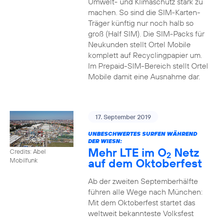
Umwelt- und Klimaschutz stark zu
machen. So sind die SIM-Karten-
Träger künftig nur noch halb so
groß (Half SIM). Die SIM-Packs für
Neukunden stellt Ortel Mobile
komplett auf Recyclingpapier um.
Im Prepaid-SIM-Bereich stellt Ortel
Mobile damit eine Ausnahme dar.
17. September 2019
UNBESCHWERTES SURFEN WÄHREND
DER WIESN:
Mehr LTE im O
Netz
Credits: Abel
2
auf dem Oktoberfest
Mobilfunk
Ab der zweiten Septemberhälfte
führen alle Wege nach München:
Mit dem Oktoberfest startet das
weltweit bekannteste Volksfest