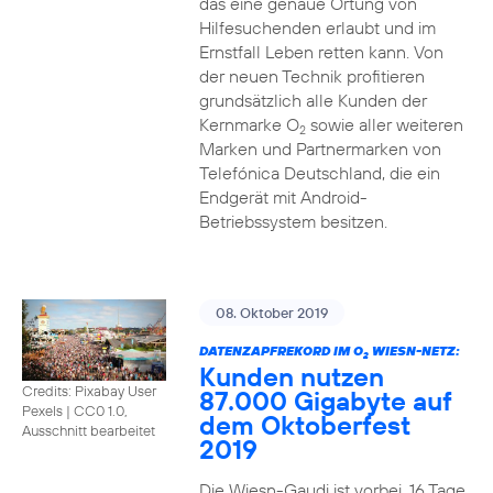
das eine genaue Ortung von
Hilfesuchenden erlaubt und im
Ernstfall Leben retten kann. Von
der neuen Technik profitieren
grundsätzlich alle Kunden der
Kernmarke O
sowie aller weiteren
2
Marken und Partnermarken von
Telefónica Deutschland, die ein
Endgerät mit Android-
Betriebssystem besitzen.
08. Oktober 2019
DATENZAPFREKORD IM O
WIESN-NETZ:
2
Kunden nutzen
Credits: Pixabay User
87.000 Gigabyte auf
Pexels
|
CC0 1.0,
dem Oktoberfest
Ausschnitt bearbeitet
2019
Die Wiesn-Gaudi ist vorbei. 16 Tage