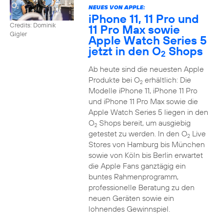
NEUES VON APPLE:
iPhone 11, 11 Pro und
Credits: Dominik
11 Pro Max sowie
Gigler
Apple Watch Series 5
jetzt in den O
Shops
2
Ab heute sind die neuesten Apple
Produkte bei O
erhältlich: Die
2
Modelle iPhone 11, iPhone 11 Pro
und iPhone 11 Pro Max sowie die
Apple Watch Series 5 liegen in den
O
Shops bereit, um ausgiebig
2
getestet zu werden. In den O
Live
2
Stores von Hamburg bis München
sowie von Köln bis Berlin erwartet
die Apple Fans ganztägig ein
buntes Rahmenprogramm,
professionelle Beratung zu den
neuen Geräten sowie ein
lohnendes Gewinnspiel.