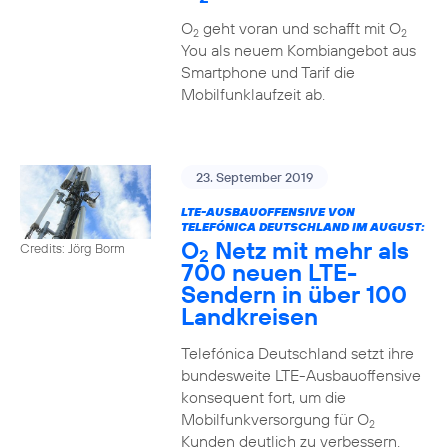
O
geht voran und schafft mit O
2
2
You als neuem Kombiangebot aus
Smartphone und Tarif die
Mobilfunklaufzeit ab.
23. September 2019
LTE-AUSBAUOFFENSIVE VON
TELEFÓNICA DEUTSCHLAND IM AUGUST:
O
Netz mit mehr als
Credits: Jörg Borm
2
700 neuen LTE-
Sendern in über 100
Landkreisen
Telefónica Deutschland setzt ihre
bundesweite LTE-Ausbauoffensive
konsequent fort, um die
Mobilfunkversorgung für O
2
Kunden deutlich zu verbessern.