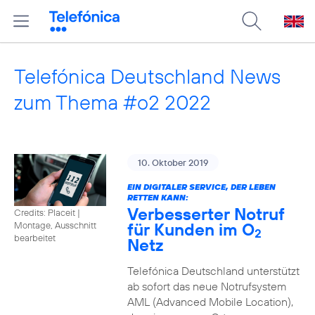
Telefónica Deutschland News
zum Thema #o2 2022
10. Oktober 2019
EIN DIGITALER SERVICE, DER LEBEN
RETTEN KANN:
Verbesserter Notruf
Credits: Placeit
|
für Kunden im O
Montage, Ausschnitt
2
bearbeitet
Netz
Telefónica Deutschland unterstützt
ab sofort das neue Notrufsystem
AML (Advanced Mobile Location),