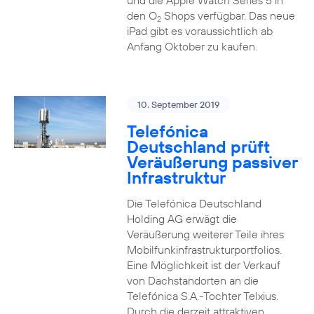
und die Apple Watch Series 5 in
den O
Shops verfügbar. Das neue
2
iPad gibt es voraussichtlich ab
Anfang Oktober zu kaufen.
10. September 2019
Telefónica
Deutschland prüft
Veräußerung passiver
Infrastruktur
Die Telefónica Deutschland
Holding AG erwägt die
Veräußerung weiterer Teile ihres
Mobilfunkinfrastrukturportfolios.
Eine Möglichkeit ist der Verkauf
von Dachstandorten an die
Telefónica S.A.-Tochter Telxius.
Durch die derzeit attraktiven