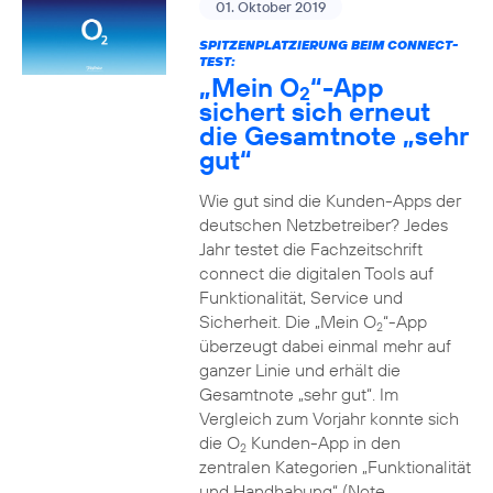
01. Oktober 2019
SPITZENPLATZIERUNG BEIM CONNECT-
TEST:
„Mein O
“-App
2
sichert sich erneut
die Gesamtnote „sehr
gut“
Wie gut sind die Kunden-Apps der
deutschen Netzbetreiber? Jedes
Jahr testet die Fachzeitschrift
connect die digitalen Tools auf
Funktionalität, Service und
Sicherheit. Die „Mein O
“-App
2
überzeugt dabei einmal mehr auf
ganzer Linie und erhält die
Gesamtnote „sehr gut“. Im
Vergleich zum Vorjahr konnte sich
die O
Kunden-App in den
2
zentralen Kategorien „Funktionalität
und Handhabung“ (Note