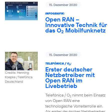
15. Dezember 2020
INFOGRAFIK:
Open RAN –
Innovative Technik für
das O
Mobilfunknetz
2
15. Dezember 2020
TELEFÓNICA / O
:
2
Erster deutscher
Credits: Henning
Netzbetreiber mit
Koepke / Telefónica
Open RAN im
Deutschland
Livebetrieb
Telefónica / O
nimmt beim Einsatz
2
von Open RAN eine
technologische Vorreiterrolle ein.
Als erster deutscher Netzbetreiber