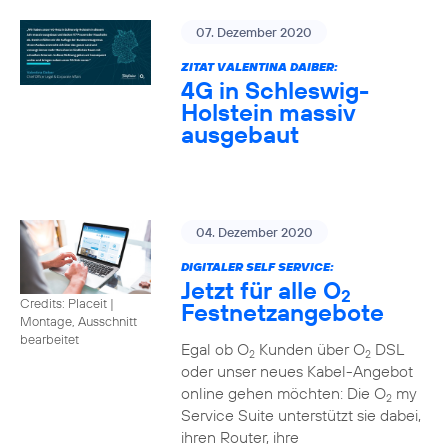
07. Dezember 2020
ZITAT VALENTINA DAIBER:
4G in Schleswig-
Holstein massiv
ausgebaut
04. Dezember 2020
DIGITALER SELF SERVICE:
Jetzt für alle O
2
Credits: Placeit
|
Festnetzangebote
Montage, Ausschnitt
bearbeitet
Egal ob O
Kunden über O
DSL
2
2
oder unser neues Kabel-Angebot
online gehen möchten: Die O
my
2
Service Suite unterstützt sie dabei,
ihren Router, ihre