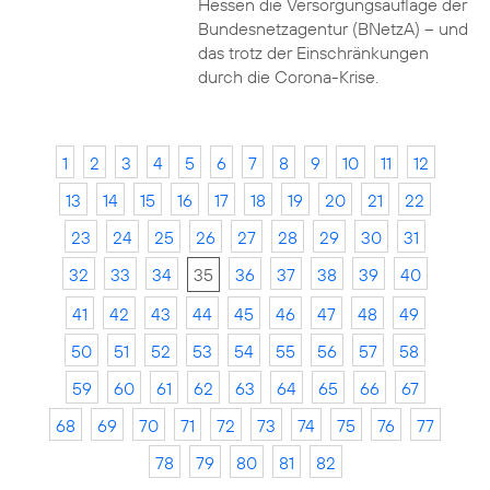
Hessen die Versorgungsauflage der
Bundesnetzagentur (BNetzA) – und
das trotz der Einschränkungen
durch die Corona-Krise.
1
2
3
4
5
6
7
8
9
10
11
12
13
14
15
16
17
18
19
20
21
22
23
24
25
26
27
28
29
30
31
32
33
34
35
36
37
38
39
40
41
42
43
44
45
46
47
48
49
50
51
52
53
54
55
56
57
58
59
60
61
62
63
64
65
66
67
68
69
70
71
72
73
74
75
76
77
78
79
80
81
82