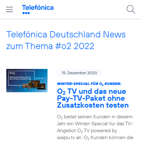
Telefónica Deutschland News
zum Thema #o2 2022
15. Dezember 2020
WINTER-SPECIAL FÜR O
KUNDEN:
2
O
TV und das neue
2
Pay-TV-Paket ohne
Zusatzkosten testen
O
bietet seinen Kunden in diesem
2
Jahr ein Winter-Special für das TV-
Angebot O
TV powered by
2
waipu.tv an. O
Kunden können die
2