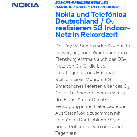
EUROPA-PREMIERE BEIM „5G
HANDBALLGIPFEL“ IN FLENSBURG:
Nokia und Telefónica
Deutschland / O
2
realisieren 5G Indoor-
Netz in Rekordzeit
Der PayTV-Sportsender Sky nutzte
am vergangenen Wochenende in
Flensburg erstmals auch das 5G-
Netz von O
für die Live-
2
Übertragung eines Handball-
Spitzenspiels. Mehrere 5G
Smartphones lieferten über das O
2
Netz HD-Bewegtbilder direkt aus
der Flens-Arena. Die 5G
Versorgung in der Halle baute der
Ausrüster Nokia zusammen mit
Telefónica Deutschland / O
in
2
neuer Rekordzeit von nur sieben
Tagen auf.