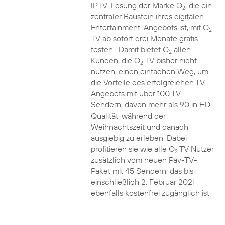
IPTV-Lösung der Marke O
, die ein
2
zentraler Baustein ihres digitalen
Entertainment-Angebots ist, mit O
2
TV ab sofort drei Monate gratis
testen . Damit bietet O
allen
2
Kunden, die O
TV bisher nicht
2
nutzen, einen einfachen Weg, um
die Vorteile des erfolgreichen TV-
Angebots mit über 100 TV-
Sendern, davon mehr als 90 in HD-
Qualität, während der
Weihnachtszeit und danach
ausgiebig zu erleben. Dabei
profitieren sie wie alle O
TV Nutzer
2
zusätzlich vom neuen Pay-TV-
Paket mit 45 Sendern, das bis
einschließlich 2. Februar 2021
ebenfalls kostenfrei zugänglich ist.