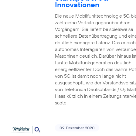
Innovationen
Die neue Mobilfunktechnologie 5G bi
zahlreiche Vorteile gegenüber ihren
Vorgängern: Sie liefert beispielsweise
schnellere Datenübertragung und ein
deutlich niedrigere Latenz. Das erleich
autonomes Interagieren von verbund
Maschinen deutlich. Darüber hinaus ist
fünfte Mobilfunkgeneration deutlich
energieeffizienter. Doch das wahre Pot
von 5G ist damit noch lange nicht
ausgeschöpft, wie der Vorstandsvorsi
von Telefónica Deutschlands / O
Mar
2
Haas kürzlich in einem Zeitungsinterv
sagte.
09. Dezember 2020