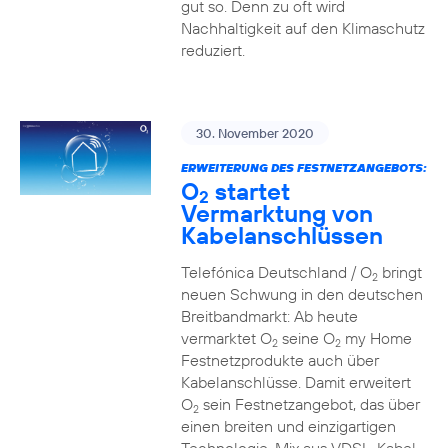
gut so. Denn zu oft wird
Nachhaltigkeit auf den Klimaschutz
reduziert.
30. November 2020
ERWEITERUNG DES FESTNETZANGEBOTS:
O
startet
2
Vermarktung von
Kabelanschlüssen
Telefónica Deutschland / O
bringt
2
neuen Schwung in den deutschen
Breitbandmarkt: Ab heute
vermarktet O
seine O
my Home
2
2
Festnetzprodukte auch über
Kabelanschlüsse. Damit erweitert
O
sein Festnetzangebot, das über
2
einen breiten und einzigartigen