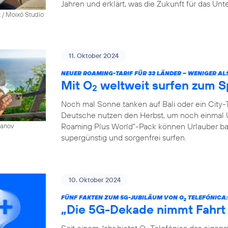
Jahren und erklärt, was die Zukunft für das Un
 / Moixó Studio
11. Oktober 2024
NEUER ROAMING-TARIF FÜR 33 LÄNDER – WENIGER AL
Mit O
weltweit surfen zum S
2
Noch mal Sonne tanken auf Bali oder ein City-T
Deutsche nutzen den Herbst, um noch einmal 
Roaming Plus World“-Pack können Urlauber ba
sanov
supergünstig und sorgenfrei surfen.
10. Oktober 2024
FÜNF FAKTEN ZUM 5G-JUBILÄUM VON O
TELEFÓNICA:
2
„Die 5G-Dekade nimmt Fahrt
Seit einem Jahr bietet O
Telefónica das eigen