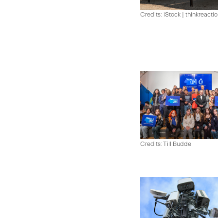
Credits: iStock | thinkreacti
Credits: Till Budde