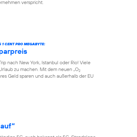
ternehmen verspricht.
S 1 CENT PRO MEGABYTE:
parpreis
rip nach New York, Istanbul oder Rio! Viele
Urlaub zu machen. Mit dem neuen „O
2
res Geld sparen und auch außerhalb der EU
 auf“
ständige 5G, auch bekannt als 5G-Standalone