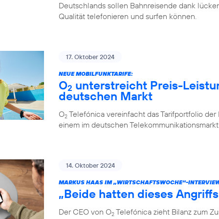
Deutschlands sollen Bahnreisende dank lücken
Qualität telefonieren und surfen können.
17. Oktober 2024
NEUE MOBILFUNKTARIFE:
O
unterstreicht Preis-Leistu
2
deutschen Markt
O
Telefónica vereinfacht das Tarifportfolio de
2
einem im deutschen Telekommunikationsmarkt e
14. Oktober 2024
MARKUS HAAS IM „WIRTSCHAFTSWOCHE“-INTERVIE
„Beide hatten dieses Angriff
Der CEO von O
Telefónica zieht Bilanz zum 
2