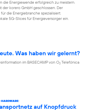
m die Energiewende erfolgreich zu meistern.
mit der korero GmbH geschlossen. Der
 für die Energiebranche spezialisiert.
okale 5G-Slices für Energieversorger ein.
eute. Was haben wir gelernt?
 Desinformation im BASECAMP von O
Telefónica
2
D HARDWARE:
ransportnetz auf Knopfdruck