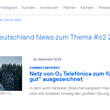
haltigkeit
Kunden
Investoren
Partner
Karriere
Presse
ws
Archiv 2022
Deutschland News zum Thema #o2
26. November 2024
CONNECT NETZTEST:
Netz von O
Telefónica zum fü
2
gut“ ausgezeichnet
In dem wohl härtesten Branchenvergleich mach
über alle Anbieter hinweg den größten Sprung
afie / O
2