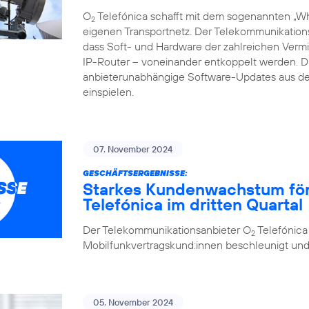
O
Telefónica schafft mit dem sogenannten „Whi
2
eigenen Transportnetz. Der Telekommunikations
dass Soft- und Hardware der zahlreichen Vermi
IP-Router – voneinander entkoppelt werden.
anbieterunabhängige Software-Updates aus de
einspielen.
07. November 2024
GESCHÄFTSERGEBNISSE:
Starkes Kundenwachstum förde
Telefónica im dritten Quartal
Der Telekommunikationsanbieter O
Telefónica
2
Mobilfunkvertragskund:innen beschleunigt und se
05. November 2024