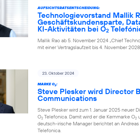
AUFSICHTSRATSENTSCHEIDUNG:
Technologievorstand Mallik R
Geschäftskundensparte, Data
KI-Aktivitäten bei O
Telefóni
2
Mallik Rao ab 5. November 2024 „Chief Technol
mit einer Vertragslaufzeit bis 4. November 2028
23. Oktober 2024
MARKE O
:
2
Steve Plesker wird Director 
Communications
Steve Plesker wird zum 1. Januar 2025 neuer 
O
Telefonica. Damit wird er die Kernmarke O
u
2
2
deutsch-irische Manager berichtet an Andrea
Telefonica.