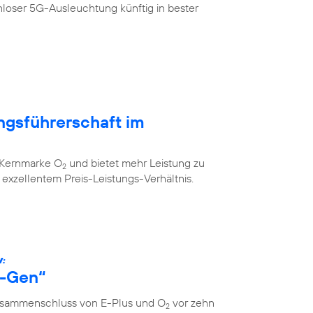
loser 5G-Ausleuchtung künftig in bester
ngsführerschaft im
r Kernmarke O
und bietet mehr Leistung zu
2
xzellentem Preis-Leistungs-Verhältnis.
W:
s-Gen“
Zusammenschluss von E-Plus und O
vor zehn
2