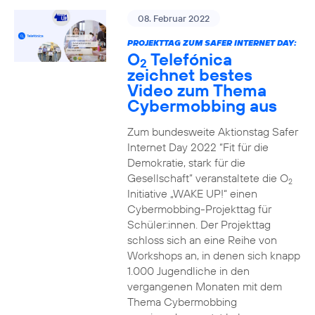
08. Februar 2022
PROJEKTTAG ZUM SAFER INTERNET DAY:
O
Telefónica
2
zeichnet bestes
Video zum Thema
Cybermobbing aus
Zum bundesweite Aktionstag Safer
Internet Day 2022 “Fit für die
Demokratie, stark für die
Gesellschaft” veranstaltete die O
2
Initiative „WAKE UP!“ einen
Cybermobbing-Projekttag für
Schüler:innen. Der Projekttag
schloss sich an eine Reihe von
Workshops an, in denen sich knapp
1.000 Jugendliche in den
vergangenen Monaten mit dem
Thema Cybermobbing