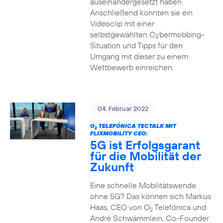
auseinandergesetzt haben.
Anschließend konnten sie ein
Videoclip mit einer
selbstgewählten Cybermobbing-
Situation und Tipps für den
Umgang mit dieser zu einem
Wettbewerb einreichen.
04. Februar 2022
O
TELEFÓNICA TECTALK MIT
2
FLIXMOBILITY CEO:
5G ist Erfolgsgarant
für die Mobilität der
Zukunft
Eine schnelle Mobilitätswende
ohne 5G? Das können sich Markus
Haas, CEO von O
Telefónica und
2
André Schwämmlein, Co-Founder