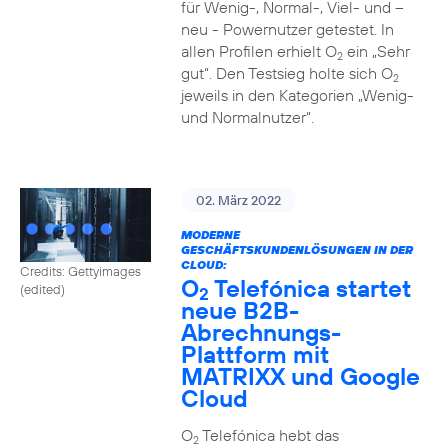
für Wenig-, Normal-, Viel- und –
neu - Powernutzer getestet. In
allen Profilen erhielt O
ein „Sehr
2
gut“. Den Testsieg holte sich O
2
jeweils in den Kategorien „Wenig-
und Normalnutzer“.
02. März 2022
MODERNE
GESCHÄFTSKUNDENLÖSUNGEN IN DER
CLOUD:
Credits: Gettyimages
O
Telefónica startet
(edited)
2
neue B2B-
Abrechnungs-
Plattform mit
MATRIXX und Google
Cloud
O
Telefónica hebt das
2