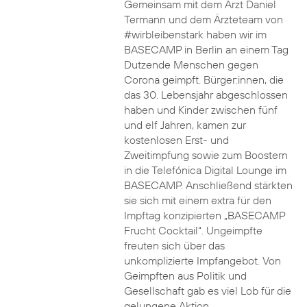
Gemeinsam mit dem Arzt Daniel
Termann und dem Ärzteteam von
#wirbleibenstark haben wir im
BASECAMP in Berlin an einem Tag
Dutzende Menschen gegen
Corona geimpft. Bürger:innen, die
das 30. Lebensjahr abgeschlossen
haben und Kinder zwischen fünf
und elf Jahren, kamen zur
kostenlosen Erst- und
Zweitimpfung sowie zum Boostern
in die Telefónica Digital Lounge im
BASECAMP. Anschließend stärkten
sie sich mit einem extra für den
Impftag konzipierten „BASECAMP
Frucht Cocktail“. Ungeimpfte
freuten sich über das
unkomplizierte Impfangebot. Von
Geimpften aus Politik und
Gesellschaft gab es viel Lob für die
gelungene Aktion.