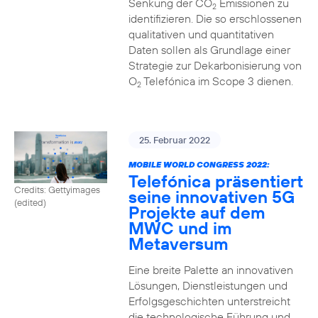
Senkung der CO
Emissionen zu
2
identifizieren. Die so erschlossenen
qualitativen und quantitativen
Daten sollen als Grundlage einer
Strategie zur Dekarbonisierung von
O
Telefónica im Scope 3 dienen.
2
25. Februar 2022
MOBILE WORLD CONGRESS 2022:
Telefónica präsentiert
Credits: Gettyimages
seine innovativen 5G
(edited)
Projekte auf dem
MWC und im
Metaversum
Eine breite Palette an innovativen
Lösungen, Dienstleistungen und
Erfolgsgeschichten unterstreicht
die technologische Führung und