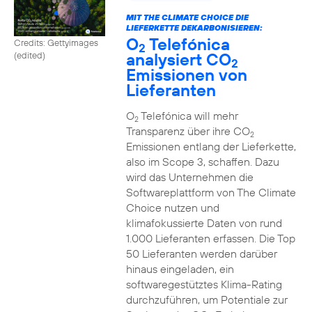
MIT THE CLIMATE CHOICE DIE
LIEFERKETTE DEKARBONISIEREN:
O
Telefónica
Credits: Gettyimages
2
analysiert CO
(edited)
2
Emissionen von
Lieferanten
O
Telefónica will mehr
2
Transparenz über ihre CO
2
Emissionen entlang der Lieferkette,
also im Scope 3, schaffen. Dazu
wird das Unternehmen die
Softwareplattform von The Climate
Choice nutzen und
klimafokussierte Daten von rund
1.000 Lieferanten erfassen. Die Top
50 Lieferanten werden darüber
hinaus eingeladen, ein
softwaregestütztes Klima-Rating
durchzuführen, um Potentiale zur