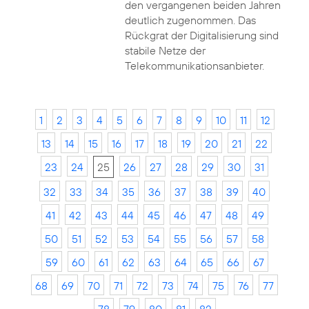
den vergangenen beiden Jahren
deutlich zugenommen. Das
Rückgrat der Digitalisierung sind
stabile Netze der
Telekommunikationsanbieter.
1
2
3
4
5
6
7
8
9
10
11
12
13
14
15
16
17
18
19
20
21
22
23
24
25
26
27
28
29
30
31
32
33
34
35
36
37
38
39
40
41
42
43
44
45
46
47
48
49
50
51
52
53
54
55
56
57
58
59
60
61
62
63
64
65
66
67
68
69
70
71
72
73
74
75
76
77