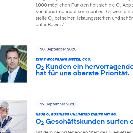
1.000 möglichen Punkten holt sich die O
App z
2
Vodafone). connect kommentiert: O
„versteht 
2
stelle O
bei seiner „leistungsstarken und sch
2
unter Beweis“.
30. September 2020
ZITAT WOLFGANG METZE, CCO:
O
Kunden ein hervorragendes
2
hat für uns oberste Priorität.
29. September 2020
NEUE O
BUSINESS UNLIMITED TARIFE MIT 5G:
2
O
Geschäftskunden surfen o
2
Mit dem bevorstehenden Start des 5G-Netzes 