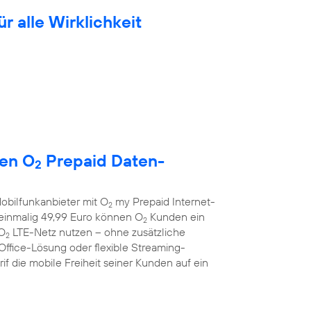
ür alle Wirklichkeit
uen O
Prepaid Daten-
2
obilfunkanbieter mit O
my Prepaid Internet-
2
r einmalig 49,99 Euro können O
Kunden ein
2
 O
LTE-Netz nutzen – ohne zusätzliche
2
Office-Lösung oder flexible Streaming-
f die mobile Freiheit seiner Kunden auf ein