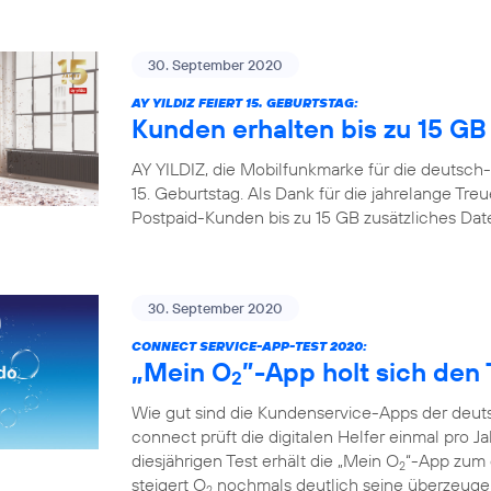
30. September 2020
AY YILDIZ FEIERT 15. GEBURTSTAG:
Kunden erhalten bis zu 15 G
AY YILDIZ, die Mobilfunkmarke für die deutsch-
15. Geburtstag. Als Dank für die jahrelange Tr
Postpaid-Kunden bis zu 15 GB zusätzliches Da
30. September 2020
CONNECT SERVICE-APP-TEST 2020:
„Mein O
”-App holt sich den 
2
Wie gut sind die Kundenservice-Apps der deuts
connect prüft die digitalen Helfer einmal pro Ja
diesjährigen Test erhält die „Mein O
“-App zum d
2
steigert O
nochmals deutlich seine überzeugen
2