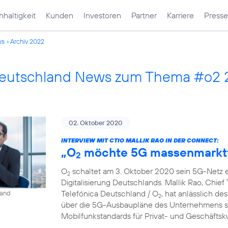
haltigkeit
Kunden
Investoren
Partner
Karriere
Presse
ws
Archiv 2022
Deutschland News zum Thema #o2
02. Oktober 2020
INTERVIEW MIT CTIO MALLIK RAO IN DER CONNECT:
„O
möchte 5G massenmarkt
2
O
schaltet am 3. Oktober 2020 sein 5G-Netz ei
2
Digitalisierung Deutschlands. Mallik Rao, Chief
Telefónica Deutschland / O
, hat anlässlich de
land
2
über die 5G-Ausbaupläne des Unternehmens so
Mobilfunkstandards für Privat- und Geschäfts