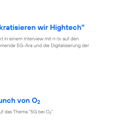
ratisieren wir Hightech“
 in einem Interview mit n-tv auf den
mende 5G-Ära und die Digitalisierung der
unch von O
2
uf das Thema "5G bei O
"
2