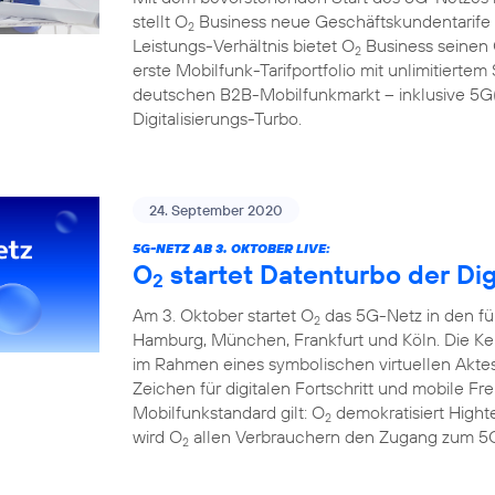
stellt O
Business neue Geschäftskundentarife f
2
Leistungs-Verhältnis bietet O
Business seinen
2
erste Mobilfunk-Tarifportfolio mit unlimitier
deutschen B2B-Mobilfunkmarkt – inklusive 5G(1
Digitalisierungs-Turbo.
24. September 2020
5G-NETZ AB 3. OKTOBER LIVE:
O
startet Datenturbo der Dig
2
Am 3. Oktober startet O
das 5G-Netz in den fü
2
Hamburg, München, Frankfurt und Köln. Die Ke
im Rahmen eines symbolischen virtuellen Aktes
Zeichen für digitalen Fortschritt und mobile F
Mobilfunkstandard gilt: O
demokratisiert Hight
2
wird O
allen Verbrauchern den Zugang zum 5G
2