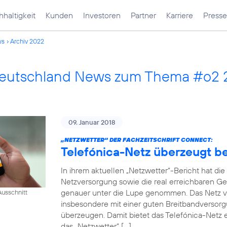
haltigkeit
Kunden
Investoren
Partner
Karriere
Presse
ws
Archiv 2022
Deutschland News zum Thema #o2
09. Januar 2018
„NETZWETTER“ DER FACHZEITSCHRIFT CONNECT:
Telefónica-Netz überzeugt 
In ihrem aktuellen „Netzwetter“-Bericht hat di
Netzversorgung sowie die real erreichbaren Ge
genauer unter die Lupe genommen. Das Netz v
usschnitt
insbesondere mit einer guten Breitbandversorg
überzeugen. Damit bietet das Telefónica-Netz e
das „Netzwetter“ […]