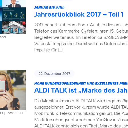
JANUAR BIS JUNI:
Jahresrückblick 2017 – Teil 1
2017 nähert sich dem Ende. Auch in diesem Jahr 
Telefónicas Kernmarke O
feiert ihren 15. Gebur
2
Begleiter weiter aus. Im Telefónica BASECAMP i
land
Veranstaltungsreihe. Damit will das Unterneh
Impulse für […]
22. Dezember 2017
HOHE KUNDENZUFRIEDENHEIT UND EXZELLENTES PREI
ALDI TALK ist „Marke des Jah
Die Mobilfunkmarke ALDI TALK wird regelmäßig fü
ausgezeichnet. Erst vor kurzem wurde ALDI TAL
Mobilfunk & Telekommunikation gekürt. Die Au
13
|
Foto: CC0
Marktforschungsunternehmen YouGov in Zusam
ALDI TALK konnte sich den Titel „Marke des Jah