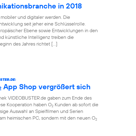
ikationsbranche in 2018
mobiler und digitaler werden. Die
twicklung seit jeher eine Schlüsselrolle.
uropäischer Ebene sowie Entwicklungen in den
d künstliche Intelligenz treiben die
Beginn des Jahres richtet […]
STER.DE:
App Shop vergrößert sich
2
othek VIDEOBUSTER.de gaben zum Ende des
ese Kooperation haben O
Kunden ab sofort die
2
sige Auswahl an Spielfilmen und Serien
r am heimischen PC, sondern mit den neuen O
2