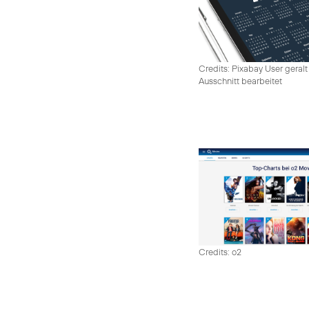
Credits: Pixabay User geralt
Ausschnitt bearbeitet
Credits: o2