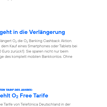
eht in die Verlängerung
längert O
die O
Banking Cashback Aktion.
2
2
 dem Kauf eines Smartphones oder Tablets bei
Euro zurück1). Sie sparen nicht nur beim
ge des komplett mobilen Bankkontos. Ohne
EN TARIF DES JAHRES:
ehlt O
Free Tarife
2
e Tarife von Telefónica Deutschland in der