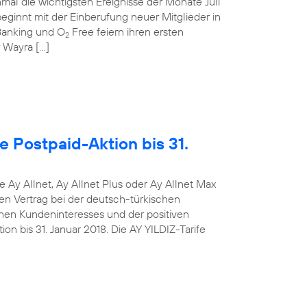
mal die wichtigsten Ereignisse der Monate Juli
ginnt mit der Einberufung neuer Mitglieder in
anking und O
Free feiern ihren ersten
2
r Wayra […]
e Postpaid-Aktion bis 31.
e Ay Allnet, Ay Allnet Plus oder Ay Allnet Max
en Vertrag bei der deutsch-türkischen
hen Kundeninteresses und der positiven
on bis 31. Januar 2018. Die AY YILDIZ-Tarife