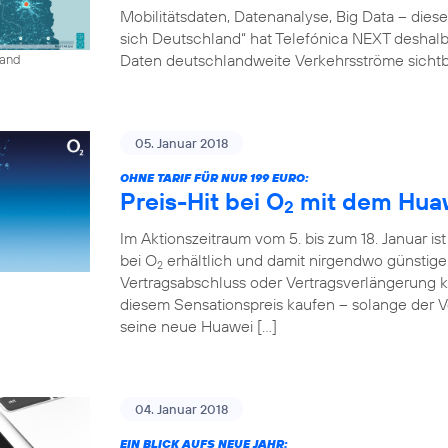
Mobilitätsdaten, Datenanalyse, Big Data – diese
sich Deutschland“ hat Telefónica NEXT deshalb 
Daten deutschlandweite Verkehrsströme sichtb
land
05. Januar 2018
OHNE TARIF FÜR NUR 199 EURO:
Preis-Hit bei O
mit dem Huaw
2
Im Aktionszeitraum vom 5. bis zum 18. Januar is
bei O
erhältlich und damit nirgendwo günstig
2
Vertragsabschluss oder Vertragsverlängerung
diesem Sensationspreis kaufen – solange der Vor
seine neue Huawei […]
04. Januar 2018
EIN BLICK AUFS NEUE JAHR: