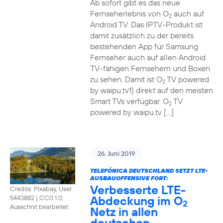
Ab sofort gibt es das neue
Fernseherlebnis von O
auch auf
2
Android TV. Das IPTV-Produkt ist
damit zusätzlich zu der bereits
bestehenden App für Samsung
Fernseher auch auf allen Android
TV-fähigen Fernsehern und Boxen
zu sehen. Damit ist O
TV powered
2
by waipu.tv1) direkt auf den meisten
Smart TVs verfügbar. O
TV
2
powered by waipu.tv […]
26. Juni 2019
TELEFÓNICA DEUTSCHLAND SETZT LTE-
AUSBAUOFFENSIVE FORT:
Verbesserte LTE-
Credits: Pixabay, User
Abdeckung im O
5443882
|
CC0 1.0,
2
Ausschnit bearbeitet
Netz in allen
deutschen