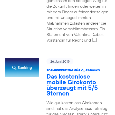
gemeinsam den richtigen Weg für
die Zukunft finden oder weiterhin
mit dem Finger aufeinander zeigen
und mit unabgestimmten
Maßnahmen zulasten anderer die
Situation verschlimmbessern. Ein
Statement von Valentina Daiber,
Vorständin für Recht und […]
26. Juni 2019
TOP-BEWERTUNG FÜR O
BANKING:
2
Das kostenlose
mobile Girokonto
überzeugt mit 5/5
Sternen
Wie gut kostenlose Girokonten
sind, hat das Analysehaus Tetralog
für das Magazin „stern“ untersucht.