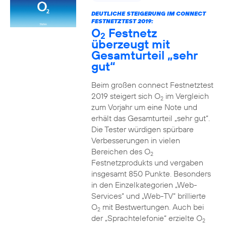
DEUTLICHE STEIGERUNG IM CONNECT
FESTNETZTEST 2019:
O
Festnetz
2
überzeugt mit
Gesamturteil „sehr
gut“
Beim großen connect Festnetztest
2019 steigert sich O
im Vergleich
2
zum Vorjahr um eine Note und
erhält das Gesamturteil „sehr gut“.
Die Tester würdigen spürbare
Verbesserungen in vielen
Bereichen des O
2
Festnetzprodukts und vergaben
insgesamt 850 Punkte. Besonders
in den Einzelkategorien „Web-
Services“ und „Web-TV“ brillierte
O
mit Bestwertungen. Auch bei
2
der „Sprachtelefonie“ erzielte O
2