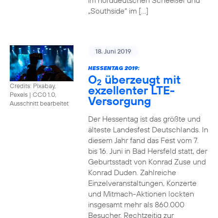
im norddeutschen Scheeßel und
„Southside“ im […]
18. Juni 2019
HESSENTAG 2019:
O
überzeugt mit
2
Credits: Pixabay,
exzellenter LTE-
Pexels
|
CC0 1.0,
Versorgung
Ausschnitt bearbeitet
Der Hessentag ist das größte und
älteste Landesfest Deutschlands. In
diesem Jahr fand das Fest vom 7.
bis 16. Juni in Bad Hersfeld statt, der
Geburtsstadt von Konrad Zuse und
Konrad Duden. Zahlreiche
Einzelveranstaltungen, Konzerte
und Mitmach-Aktionen lockten
insgesamt mehr als 860.000
Besucher. Rechtzeitig zur