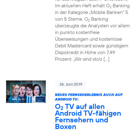
Im aktuellen Heft erhält O
Banking
2
in der Kategorie „Mobile Banken“ 5
von 5 Sterne. O
Banking
2
überzeugte die Analysten vor allem
in punkto kostenfreie
Überweisungen und kostenlose
Debit Mastercard sowie günstigem
Dispokredit in Höhe von 7,49
Prozent. „Wir sind stolz […]
26. Juni 2019
NEUES FERNSEHERLEBNIS AUCH AUF
ANDROID TV:
O
TV auf allen
2
Android TV-fähigen
Fernsehern und
Boxen