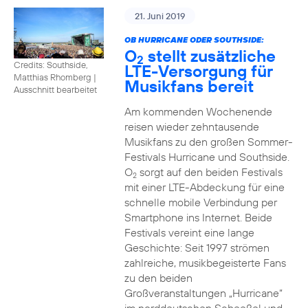
21. Juni 2019
OB HURRICANE ODER SOUTHSIDE:
O
stellt zusätzliche
2
Credits: Southside,
LTE-Versorgung für
Matthias Rhomberg
|
Musikfans bereit
Ausschnitt bearbeitet
Am kommenden Wochenende
reisen wieder zehntausende
Musikfans zu den großen Sommer-
Festivals Hurricane und Southside.
O
sorgt auf den beiden Festivals
2
mit einer LTE-Abdeckung für eine
schnelle mobile Verbindung per
Smartphone ins Internet. Beide
Festivals vereint eine lange
Geschichte: Seit 1997 strömen
zahlreiche, musikbegeisterte Fans
zu den beiden
Großveranstaltungen „Hurricane“