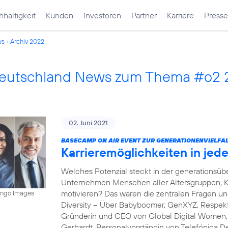
haltigkeit
Kunden
Investoren
Partner
Karriere
Presse
ws
Archiv 2022
Deutschland News zum Thema #o2
02. Juni 2021
BASECAMP ON AIR EVENT ZUR GENERATIONENVIELFAL
Karrieremöglichkeiten in je
Welches Potenzial steckt in der generations
Unternehmen Menschen aller Altersgruppen, K
motivieren? Das waren die zentralen Fragen 
mingo Images
Diversity – Über Babyboomer, GenXYZ, Respekt 
Gründerin und CEO von Global Digital Women, s
Gerhardt, Personalvorständin von Telefónica D