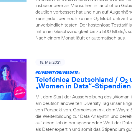
insbesondere an Menschen in ländlichen Gebiet
deutlich verbessert hat und nun auf Augenhöhe
kann jeder, der noch keinen O
Mobilfunkvertra
2
unverbindlich testen. Der kostenlose Testtarif i
mit einer Geschwindigkeit bis zu 500 Mbits/s so
Nach einem Monat läuft er automatisch aus.
18. Mai 2021
#DIVERSITYDRIVESDATA
:
Telefónica Deutschland / O
u
2
„Women in Data“-Stipendien
Mit dem Start der Ausschreibung des „Woman i
am deutschlandweiten Diversity Tag unser Eng
von Perspektiven. Gemeinsam mit dem Wayra S
die Weiterbildung zur Data Analystin und berei
auf einen Job in der spannenden Welt der Daten 
als Datenexpertin und somit das Stipendium gu