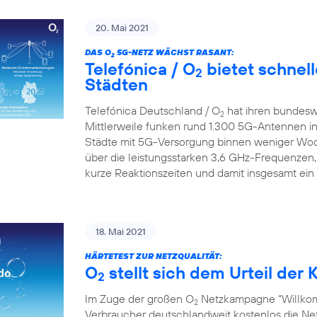
20. Mai 2021
DAS O
5G-NETZ WÄCHST RASANT:
2
Telefónica / O
bietet schnell
2
Städten
Telefónica Deutschland / O
hat ihren bundesw
2
Mittlerweile funken rund 1.300 5G-Antennen in
Städte mit 5G-Versorgung binnen weniger Wo
über die leistungsstarken 3,6 GHz-Frequenzen,
kurze Reaktionszeiten und damit insgesamt ein
18. Mai 2021
HÄRTETEST ZUR NETZQUALITÄT:
O
stellt sich dem Urteil de
2
Im Zuge der großen O
Netzkampagne “Willkom
2
Verbraucher deutschlandweit kostenlos die Netz