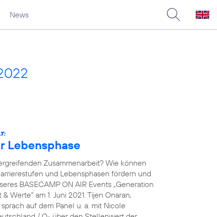
News
 2022
T:
der Lebensphase
übergreifenden Zusammenarbeit? Wie können
arrierestufen und Lebensphasen fördern und
unseres BASECAMP ON AIR Events „Generation
& Werte“ am 1. Juni 2021. Tijen Onaran,
prach auf dem Panel u. a. mit Nicole
eutschland / O
über den Stellenwert der