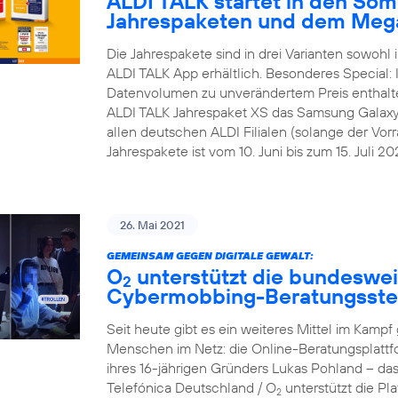
ALDI TALK startet in den Som
Jahrespaketen und dem Meg
Die Jahrespakete sind in drei Varianten sowohl i
ALDI TALK App erhältlich. Besonderes Special:
Datenvolumen zu unverändertem Preis enthalt
ALDI TALK Jahrespaket XS das Samsung Galaxy A1
allen deutschen ALDI Filialen (solange der Vorra
Jahrespakete ist vom 10. Juni bis zum 15. Juli 202
26. Mai 2021
GEMEINSAM GEGEN DIGITALE GEWALT:
O
unterstützt die bundesweit
2
Cybermobbing-Beratungsste
Seit heute gibt es ein weiteres Mittel im Kam
Menschen im Netz: die Online-Beratungsplattf
ihres 16-jährigen Gründers Lukas Pohland – da
Telefónica Deutschland / O
unterstützt die P
2