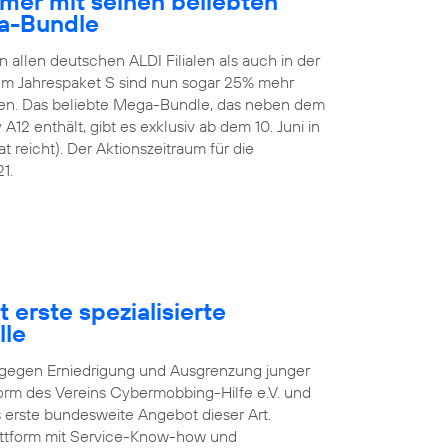
mer mit seinen beliebten
a-Bundle
n allen deutschen ALDI Filialen als auch in der
 Im Jahrespaket S sind nun sogar 25% mehr
en. Das beliebte Mega-Bundle, das neben dem
2 enthält, gibt es exklusiv ab dem 10. Juni in
t reicht). Der Aktionszeitraum für die
1.
 erste spezialisierte
lle
pf gegen Erniedrigung und Ausgrenzung junger
orm des Vereins Cybermobbing-Hilfe e.V. und
s erste bundesweite Angebot dieser Art.
lattform mit Service-Know-how und