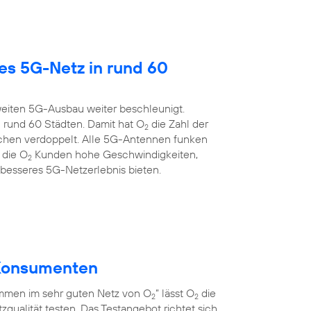
es 5G-Netz in rund 60
eiten 5G-Ausbau weiter beschleunigt.
 rund 60 Städten. Damit hat O
die Zahl der
2
chen verdoppelt. Alle 5G-Antennen funken
 die O
Kunden hohe Geschwindigkeiten,
2
 besseres 5G-Netzerlebnis bieten.
r Konsumenten
men im sehr guten Netz von O
” lässt O
die
2
2
qualität testen. Das Testangebot richtet sich