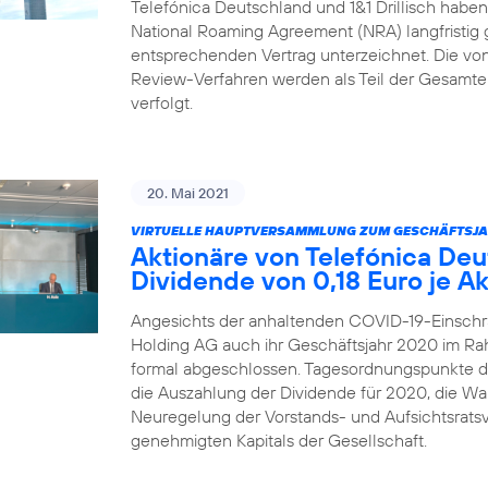
Telefónica Deutschland und 1&1 Drillisch habe
National Roaming Agreement (NRA) langfristig 
entsprechenden Vertrag unterzeichnet. Die von 1
Review-Verfahren werden als Teil der Gesamtei
verfolgt.
20. Mai 2021
VIRTUELLE HAUPTVERSAMMLUNG ZUM GESCHÄFTSJA
Aktionäre von Telefónica De
Dividende von 0,18 Euro je Ak
Angesichts der anhaltenden COVID-19-Einschr
Holding AG auch ihr Geschäftsjahr 2020 im R
formal abgeschlossen. Tagesordnungspunkte 
die Auszahlung der Dividende für 2020, die Wah
Neuregelung der Vorstands- und Aufsichtsrats
genehmigten Kapitals der Gesellschaft.