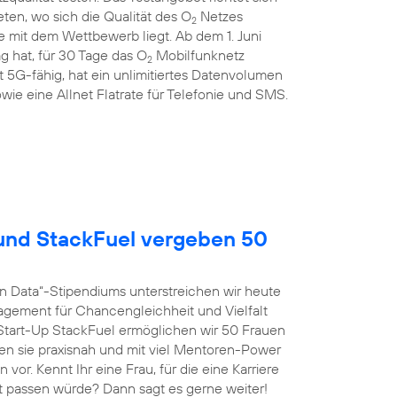
en, wo sich die Qualität des O
Netzes
2
 mit dem Wettbewerb liegt. Ab dem 1. Juni
g hat, für 30 Tage das O
Mobilfunknetz
2
st 5G-fähig, hat ein unlimitiertes Datenvolumen
wie eine Allnet Flatrate für Telefonie und SMS.
nd StackFuel vergeben 50
n Data“-Stipendiums unterstreichen wir heute
agement für Chancengleichheit und Vielfalt
tart-Up StackFuel ermöglichen wir 50 Frauen
ten sie praxisnah und mit viel Mentoren-Power
vor. Kennt Ihr eine Frau, für die eine Karriere
t passen würde? Dann sagt es gerne weiter!