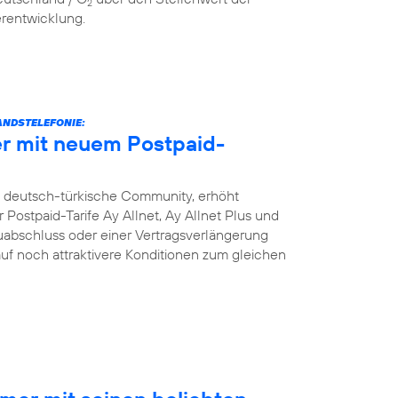
2
erentwicklung.
NDSTELEFONIE:
r mit neuem Postpaid-
e deutsch-türkische Community, erhöht
Postpaid-Tarife Ay Allnet, Ay Allnet Plus und
uabschluss oder einer Vertragsverlängerung
 auf noch attraktivere Konditionen zum gleichen