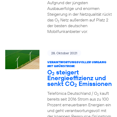
Aufgrund der jüngsten
Ausbauerfolge und enormen
Steigerung in der Netzqualität rückt
das O
Netz außerdem auf Platz 2
2
der besten deutschen
Mobilfunkanbieter vor.
28. Oktober 2021
VERANTWORTUNGSVOLLER UMGANG
MIT GRÜNSTROM:
O
steigert
2
Energieeffizienz und
senkt CO
Emissionen
2
Telefónica Deutschland / O
kauft
2
bereits seit 2016 Strom aus zu 100
Prozent erneuerbaren Energien ein
und geht verantwortungsvoll mit
der knappen Ressource Grünstrom