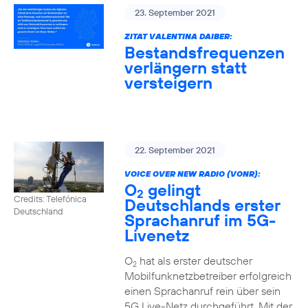
23. September 2021
ZITAT VALENTINA DAIBER:
Bestandsfrequenzen
verlängern statt
versteigern
22. September 2021
VOICE OVER NEW RADIO (VONR):
O
gelingt
2
Credits: Telefónica
Deutschlands erster
Deutschland
Sprachanruf im 5G-
Livenetz
O
hat als erster deutscher
2
Mobilfunknetzbetreiber erfolgreich
einen Sprachanruf rein über sein
5G Live-Netz durchgeführt. Mit der