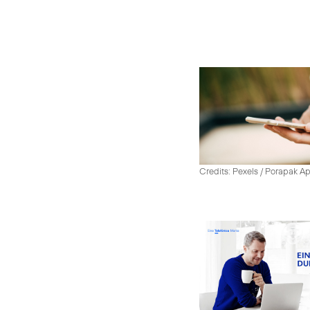
Credits: Pexels / Porapak A