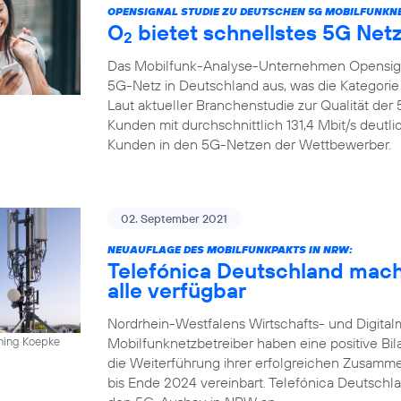
OPENSIGNAL STUDIE ZU DEUTSCHEN 5G MOBILFUNKN
O
bietet schnellstes 5G Net
2
Das Mobilfunk-Analyse-Unternehmen Opensign
5G-Netz in Deutschland aus, was die Kategorie
Laut aktueller Branchenstudie zur Qualität de
Kunden mit durchschnittlich 131,4 Mbit/s deutl
Kunden in den 5G-Netzen der Wettbewerber.
02. September 2021
NEUAUFLAGE DES MOBILFUNKPAKTS IN NRW:
Telefónica Deutschland mach
alle verfügbar
Nordrhein-Westfalens Wirtschafts- und Digitalm
Mobilfunknetzbetreiber haben eine positive Bi
nning Koepke
die Weiterführung ihrer erfolgreichen Zusamm
bis Ende 2024 vereinbart. Telefónica Deutschla