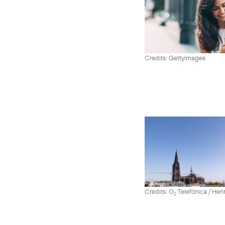
Credits: Gettyimages
Credits: O
Telefónica / He
2