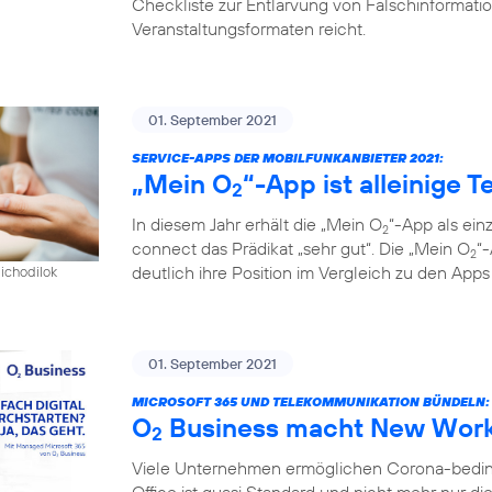
Checkliste zur Entlarvung von Falschinformatio
Veranstaltungsformaten reicht.
01. September 2021
SERVICE-APPS DER MOBILFUNKANBIETER 2021:
„Mein O
“-App ist alleinige 
2
In diesem Jahr erhält die „Mein O
“-App als ein
2
connect das Prädikat „sehr gut“. Die „Mein O
“
2
deutlich ihre Position im Vergleich zu den App
pichodilok
01. September 2021
MICROSOFT 365 UND TELEKOMMUNIKATION BÜNDELN:
O
Business macht New Work 
2
Viele Unternehmen ermöglichen Corona-bedingt