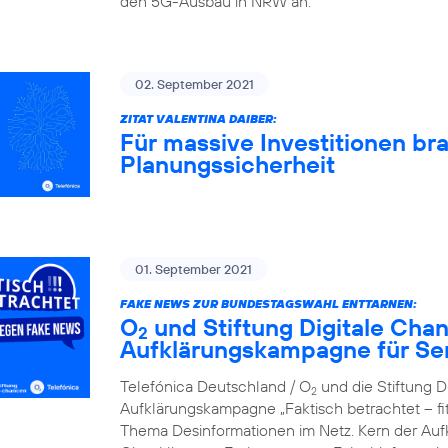
den 5G-Ausbau in NRW an.
02. September 2021
ZITAT VALENTINA DAIBER:
Für massive Investitionen br
Planungssicherheit
01. September 2021
FAKE NEWS ZUR BUNDESTAGSWAHL ENTTARNEN:
O
und Stiftung Digitale Cha
2
Aufklärungskampagne für Se
Telefónica Deutschland / O
und die Stiftung D
2
Aufklärungskampagne „Faktisch betrachtet – f
Thema Desinformationen im Netz. Kern der Aufkl