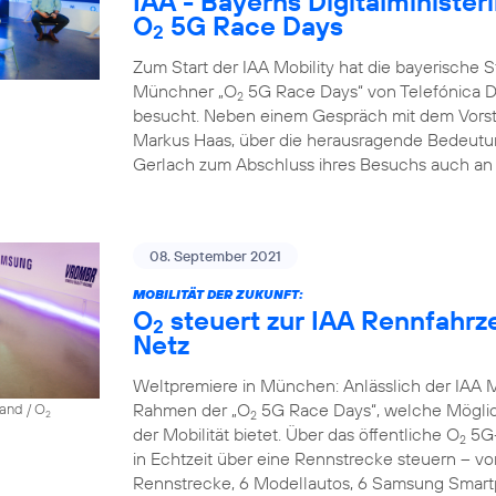
IAA - Bayerns Digitalminister
O
5G Race Days
2
Zum Start der IAA Mobility hat die bayerische Sta
Münchner „O
5G Race Days“ von Telefónica D
2
besucht. Neben einem Gespräch mit dem Vorst
Markus Haas, über die herausragende Bedeutun
Gerlach zum Abschluss ihres Besuchs auch an 
08. September 2021
MOBILITÄT DER ZUKUNFT:
O
steuert zur IAA Rennfahrz
2
Netz
Weltpremiere in München: Anlässlich der IAA Mo
Rahmen der „O
5G Race Days“, welche Möglich
land / O
2
2
der Mobilität bietet. Über das öffentliche O
5G-
2
in Echtzeit über eine Rennstrecke steuern – vo
Rennstrecke, 6 Modellautos, 6 Samsung Smartp