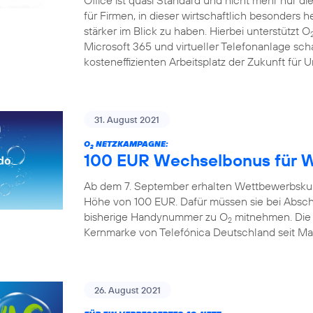
Office ist quasi Standard und nicht mehr nur die 
für Firmen, in dieser wirtschaftlich besonders 
stärker im Blick zu haben. Hierbei unterstützt O
Microsoft 365 und virtueller Telefonanlage sch
kosteneffizienten Arbeitsplatz der Zukunft für
31. August 2021
O
NETZKAMPAGNE:
2
100 EUR Wechselbonus für 
Ab dem 7. September erhalten Wettbewerbskun
Höhe von 100 EUR. Dafür müssen sie bei Absch
bisherige Handynummer zu O
mitnehmen. Die A
2
Kernmarke von Telefónica Deutschland seit Mai 
26. August 2021