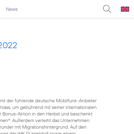
News
 2022
nimmt der führende deutsche Mobilfunk-Anbieter
lass, um gebührend mit seiner internationalen
iner Bonus-Aktion in den Herbst und beschenkt
lumen*. Außerdem verleiht das Unternehmen
 Gründer mit Migrationshintergrund. Auf den
ops der IHK Düsseldorf sowie einem