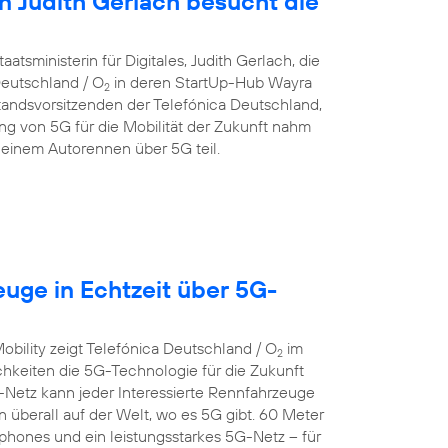
in Judith Gerlach besucht die
atsministerin für Digitales, Judith Gerlach, die
eutschland / O
in deren StartUp-Hub Wayra
2
andsvorsitzenden der Telefónica Deutschland,
g von 5G für die Mobilität der Zukunft nahm
einem Autorennen über 5G teil.
euge in Echtzeit über 5G-
bility zeigt Telefónica Deutschland / O
im
2
keiten die 5G-Technologie für die Zukunft
Netz kann jeder Interessierte Rennfahrzeuge
n überall auf der Welt, wo es 5G gibt. 60 Meter
hones und ein leistungsstarkes 5G-Netz – für