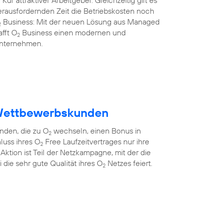
Kür attraktiver Arbeitgeber. Gleichzeitig gilt es
herausfordernden Zeit die Betriebskosten noch
Business: Mit der neuen Lösung aus Managed
2
afft O
Business einen modernen und
2
 Unternehmen.
Wettbewerbskunden
den, die zu O
wechseln, einen Bonus in
2
luss ihres O
Free Laufzeitvertrages nur ihre
2
ktion ist Teil der Netzkampagne, mit der die
die sehr gute Qualität ihres O
Netzes feiert.
2