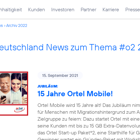
haltigkeit
Kunden
Investoren
Partner
Karriere
Presse
ws
Archiv 2022
Deutschland News zum Thema #o2
15. September 2021
JUBILÄUM:
15 Jahre Ortel Mobile!
Ortel Mobile wird 15 Jahre alt! Das Jubiläum 
für Menschen mit Migrationshintergrund zum An
Zielgruppe zu feiern: Dazu startet Ortel mit e
seine Kunden mit bis zu 15 GB Extra-Datenvo
das Ortel Start-up Paket*2, eine Starthilfe für
Gewinner wartet ein Gründer-Paket mit Worksh