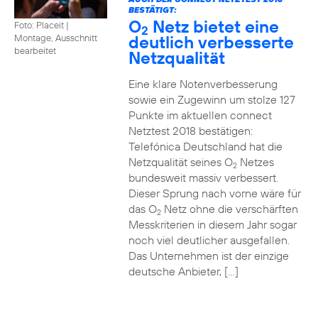
BESTÄTIGT:
O
Netz bietet eine
Foto: Placeit
|
2
deutlich verbesserte
Montage, Ausschnitt
bearbeitet
Netzqualität
Eine klare Notenverbesserung
sowie ein Zugewinn um stolze 127
Punkte im aktuellen connect
Netztest 2018 bestätigen:
Telefónica Deutschland hat die
Netzqualität seines O
Netzes
2
bundesweit massiv verbessert.
Dieser Sprung nach vorne wäre für
das O
Netz ohne die verschärften
2
Messkriterien in diesem Jahr sogar
noch viel deutlicher ausgefallen.
Das Unternehmen ist der einzige
deutsche Anbieter, […]