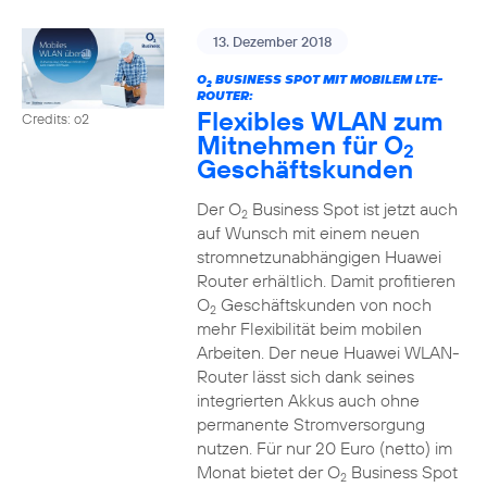
13. Dezember 2018
O
BUSINESS SPOT MIT MOBILEM LTE-
2
ROUTER:
Flexibles WLAN zum
Credits: o2
Mitnehmen für O
2
Geschäftskunden
Der O
Business Spot ist jetzt auch
2
auf Wunsch mit einem neuen
stromnetzunabhängigen Huawei
Router erhältlich. Damit profitieren
O
Geschäftskunden von noch
2
mehr Flexibilität beim mobilen
Arbeiten. Der neue Huawei WLAN-
Router lässt sich dank seines
integrierten Akkus auch ohne
permanente Stromversorgung
nutzen. Für nur 20 Euro (netto) im
Monat bietet der O
Business Spot
2