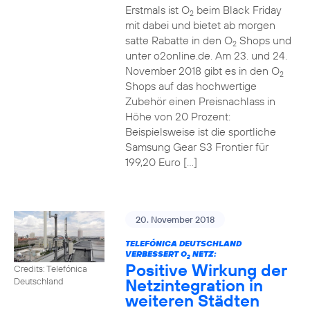
Erstmals ist O
beim Black Friday
2
mit dabei und bietet ab morgen
satte Rabatte in den O
Shops und
2
unter o2online.de. Am 23. und 24.
November 2018 gibt es in den O
2
Shops auf das hochwertige
Zubehör einen Preisnachlass in
Höhe von 20 Prozent:
Beispielsweise ist die sportliche
Samsung Gear S3 Frontier für
199,20 Euro […]
20. November 2018
TELEFÓNICA DEUTSCHLAND
VERBESSERT O
NETZ:
2
Positive Wirkung der
Credits: Telefónica
Netzintegration in
Deutschland
weiteren Städten