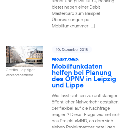
sicher und privat ist. O
Banking
2
bietet neben einer Debit
Mastercard zum Beispiel
Überweisungen per
Mobilfunknummer […]
10. Dezember 2018
PROJEKT XMND:
Mobilfunkdaten
Credits: Leipziger
helfen bei Planung
Verkehrsbetriebe
des ÖPNV in Leipzig
und Lippe
Wie lässt sich ein zukunftsfähiger
öffentlicher Nahverkehr gestalten,
der flexibel auf die Nachfrage
reagiert? Dieser Frage widmet sich
das Projekt xMND, an dem sich
sieben Projektpartner beteiligen.