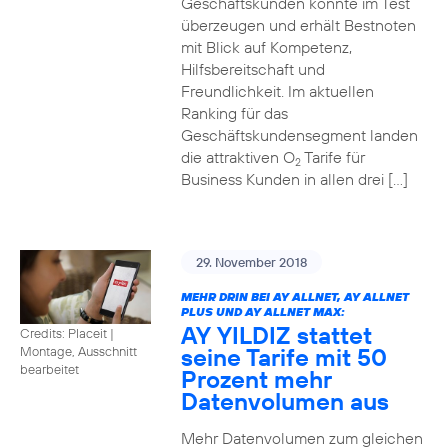
Geschäftskunden konnte im Test
überzeugen und erhält Bestnoten
mit Blick auf Kompetenz,
Hilfsbereitschaft und
Freundlichkeit. Im aktuellen
Ranking für das
Geschäftskundensegment landen
die attraktiven O
Tarife für
2
Business Kunden in allen drei […]
29. November 2018
MEHR DRIN BEI AY ALLNET, AY ALLNET
PLUS UND AY ALLNET MAX:
AY YILDIZ stattet
Credits: Placeit
|
seine Tarife mit 50
Montage, Ausschnitt
bearbeitet
Prozent mehr
Datenvolumen aus
Mehr Datenvolumen zum gleichen