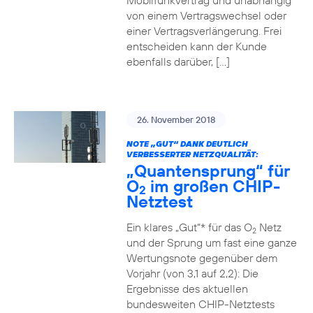
Mobilfunkvertrag und unabhängig
von einem Vertragswechsel oder
einer Vertragsverlängerung. Frei
entscheiden kann der Kunde
ebenfalls darüber, […]
26. November 2018
NOTE „GUT“ DANK DEUTLICH
VERBESSERTER NETZQUALITÄT:
„Quantensprung“ für
O
im großen CHIP-
2
Netztest
Ein klares „Gut“* für das O
Netz
2
und der Sprung um fast eine ganze
Wertungsnote gegenüber dem
Vorjahr (von 3,1 auf 2,2): Die
Ergebnisse des aktuellen
bundesweiten CHIP-Netztests