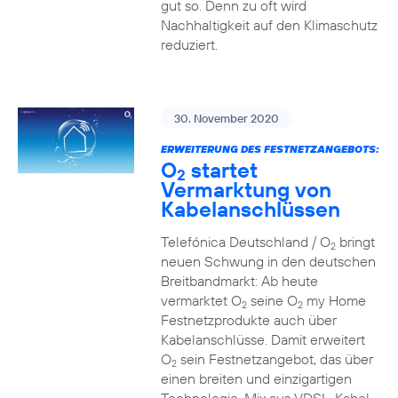
gut so. Denn zu oft wird
Nachhaltigkeit auf den Klimaschutz
reduziert.
30. November 2020
ERWEITERUNG DES FESTNETZANGEBOTS:
O
startet
2
Vermarktung von
Kabelanschlüssen
Telefónica Deutschland / O
bringt
2
neuen Schwung in den deutschen
Breitbandmarkt: Ab heute
vermarktet O
seine O
my Home
2
2
Festnetzprodukte auch über
Kabelanschlüsse. Damit erweitert
O
sein Festnetzangebot, das über
2
einen breiten und einzigartigen