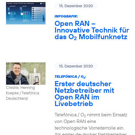
15. Dezember 2020
INFOGRAFIK:
Open RAN –
Innovative Technik für
das O
Mobilfunknetz
2
15. Dezember 2020
TELEFÓNICA / O
:
2
Erster deutscher
Credits: Henning
Netzbetreiber mit
Koepke / Telefónica
Open RAN im
Deutschland
Livebetrieb
Telefónica / O
nimmt beim Einsatz
2
von Open RAN eine
technologische Vorreiterrolle ein.
Als erster deutscher Netzbetreiber