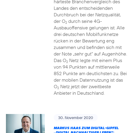
härteste Branchenvergleich des
Landes den entscheidenden
Durchbruch bei der Netzqualität,
der O
durch seine 4G-
2
Ausbauoffensive gelungen ist. Alle
drei deutschen Mobilfunknetze
rücken in der Bewertung eng
zusammen und befinden sich mit
der Note „sehr gut“ auf Augenhöhe.
Das O
Netz legte mit einem Plus
2
von 94 Punkten auf mittlerweile
852 Punkte am deutlichsten zu. Bei
der mobilen Datennutzung ist das
O
Netz jetzt der zweitbeste
2
Anbieter in Deutschland.
30. November 2020
MARKUS HAAS ZUM DIGITAL-GIPFEL
„DIGITAL NACHHALTIGER LEBEN“: