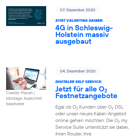
07. Dezember 2020
ZITAT VALENTINA DAIBER:
4G in Schleswig-
Holstein massiv
ausgebaut
04. Dezember 2020
DIGITALER SELF SERVICE:
Jetzt für alle O
2
Credits: Placeit
|
Festnetzangebote
Montage, Ausschnitt
bearbeitet
Egal ob O
Kunden über O
DSL
2
2
oder unser neues Kabel-Angebot
online gehen möchten: Die O
my
2
Service Suite unterstützt sie dabei,
ihren Router, ihre