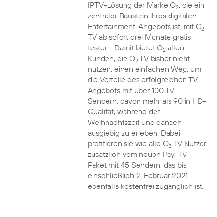
IPTV-Lösung der Marke O
, die ein
2
zentraler Baustein ihres digitalen
Entertainment-Angebots ist, mit O
2
TV ab sofort drei Monate gratis
testen . Damit bietet O
allen
2
Kunden, die O
TV bisher nicht
2
nutzen, einen einfachen Weg, um
die Vorteile des erfolgreichen TV-
Angebots mit über 100 TV-
Sendern, davon mehr als 90 in HD-
Qualität, während der
Weihnachtszeit und danach
ausgiebig zu erleben. Dabei
profitieren sie wie alle O
TV Nutzer
2
zusätzlich vom neuen Pay-TV-
Paket mit 45 Sendern, das bis
einschließlich 2. Februar 2021
ebenfalls kostenfrei zugänglich ist.