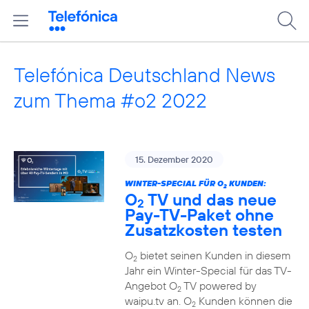
Telefónica Deutschland News
zum Thema #o2 2022
15. Dezember 2020
WINTER-SPECIAL FÜR O
KUNDEN:
2
O
TV und das neue
2
Pay-TV-Paket ohne
Zusatzkosten testen
O
bietet seinen Kunden in diesem
2
Jahr ein Winter-Special für das TV-
Angebot O
TV powered by
2
waipu.tv an. O
Kunden können die
2