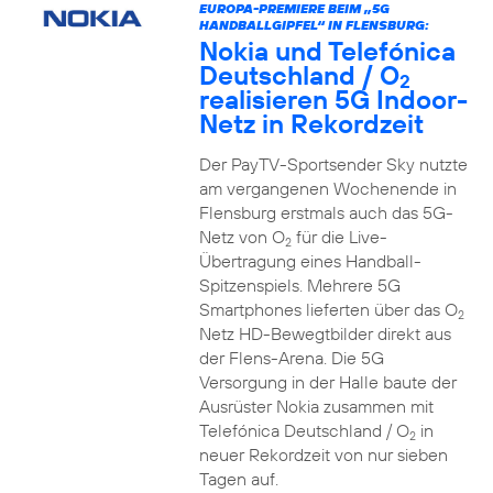
EUROPA-PREMIERE BEIM „5G
HANDBALLGIPFEL“ IN FLENSBURG:
Nokia und Telefónica
Deutschland / O
2
realisieren 5G Indoor-
Netz in Rekordzeit
Der PayTV-Sportsender Sky nutzte
am vergangenen Wochenende in
Flensburg erstmals auch das 5G-
Netz von O
für die Live-
2
Übertragung eines Handball-
Spitzenspiels. Mehrere 5G
Smartphones lieferten über das O
2
Netz HD-Bewegtbilder direkt aus
der Flens-Arena. Die 5G
Versorgung in der Halle baute der
Ausrüster Nokia zusammen mit
Telefónica Deutschland / O
in
2
neuer Rekordzeit von nur sieben
Tagen auf.