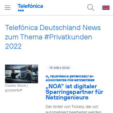
Telefónica Deutschland News
zum Thema #Privatkunden
2022
19. März 2026
O
TELEFÓNICA ENTWICKELT KI-
2
ASSISTENTEN FÜR NETZBETRIEB
„NOA“ ist digitaler
Credits: iStock /
Sparringspartner für
gorodenkoff
Netzingenieure
Der Anteil von Tickets, die voll
automatisiert bearbeitet werden