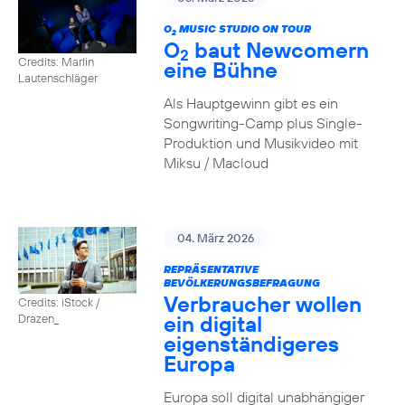
O
MUSIC STUDIO ON TOUR
2
O
baut Newcomern
2
Credits: Marlin
eine Bühne
Lautenschläger
Als Hauptgewinn gibt es ein
Songwriting-Camp plus Single-
Produktion und Musikvideo mit
Miksu / Macloud
04. März 2026
REPRÄSENTATIVE
BEVÖLKERUNGSBEFRAGUNG
Verbraucher wollen
Credits: iStock /
ein digital
Drazen_
eigenständigeres
Europa
Europa soll digital unabhängiger