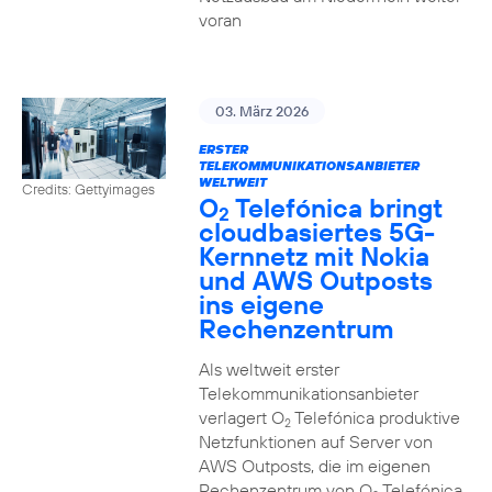
voran
03. März 2026
ERSTER
TELEKOMMUNIKATIONSANBIETER
WELTWEIT
Credits: Gettyimages
O
Telefónica bringt
2
cloudbasiertes 5G-
Kernnetz mit Nokia
und AWS Outposts
ins eigene
Rechenzentrum
Als weltweit erster
Telekommunikationsanbieter
verlagert O
Telefónica produktive
2
Netzfunktionen auf Server von
AWS Outposts, die im eigenen
Rechenzentrum von O
Telefónica