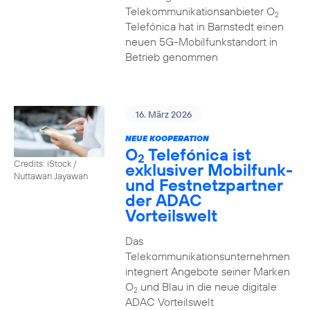
Telekommunikationsanbieter O
2
Telefónica hat in Barnstedt einen
neuen 5G-Mobilfunkstandort in
Betrieb genommen
16. März 2026
NEUE KOOPERATION
O
Telefónica ist
2
Credits: iStock /
exklusiver Mobilfunk-
Nuttawan Jayawan
und Festnetzpartner
der ADAC
Vorteilswelt
Das
Telekommunikationsunternehmen
integriert Angebote seiner Marken
O
und Blau in die neue digitale
2
ADAC Vorteilswelt