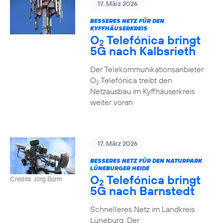
17. März 2026
BESSERES NETZ FÜR DEN
KYFFHÄUSERKREIS
O
Telefónica bringt
2
5G nach Kalbsrieth
Der Telekommunikationsanbieter
O
Telefónica treibt den
2
Netzausbau im Kyffhäuserkreis
weiter voran
17. März 2026
BESSERES NETZ FÜR DEN NATURPARK
LÜNEBURGER HEIDE
O
Telefónica bringt
Credits: Jörg Borm
2
5G nach Barnstedt
Schnelleres Netz im Landkreis
Lüneburg: Der