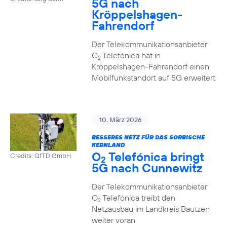
5G nach
Kröppelshagen-
Fahrendorf
Der Telekommunikationsanbieter
O
Telefónica hat in
2
Kröppelshagen-Fahrendorf einen
Mobilfunkstandort auf 5G erweitert
10. März 2026
BESSERES NETZ FÜR DAS SORBISCHE
KERNLAND
O
Telefónica bringt
Credits: GfTD GmbH
2
5G nach Cunnewitz
Der Telekommunikationsanbieter
O
Telefónica treibt den
2
Netzausbau im Landkreis Bautzen
weiter voran