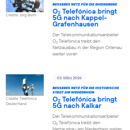
BESSERES NETZ FÜR DIE RHEINEBENE
O
Telefónica bringt
2
Credits: Jörg Borm
5G nach Kappel-
Grafenhausen
Der Telekommunikationsanbieter
O
Telefónica treibt den
2
Netzausbau in der Region Ortenau
weiter voran
03. März 2026
BESSERES NETZ FÜR DIE HISTORISCHE
STADT AM NIEDERRHEIN
O
Telefónica bringt
Credits: Telefónica
2
5G nach Kalkar
Deutschland
Der Telekommunikationsanbieter
O
Telefónica treibt den
2
Netzausbau am Niederrhein weiter