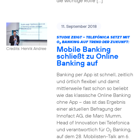
die wichtige Rolle […]
11. September 2018
STUDIE ZEIGT – TELEFÓNICA SETZT MIT
O
BANKING AUF TREND DER ZUKUNFT:
2
Mobile Banking
Credits: Henrik Andree
schließt zu Online
Banking auf
Banking per App ist schnell, zeitlich
und örtlich flexibel und damit
mittlerweile fast schon so beliebt
wie das klassische Online Banking
ohne App – das ist das Ergebnis
einer aktuellen Befragung der
Innofact AG, die Marc Mumm,
Head of Innovation bei Telefonica
und verantwortlich für O
Banking,
2
auf dem 28. Mobilisten-Talk am 6.