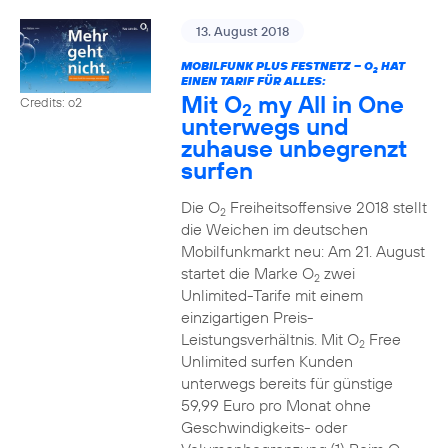
13. August 2018
MOBILFUNK PLUS FESTNETZ – O
HAT
2
EINEN TARIF FÜR ALLES:
Mit O
my All in One
Credits: o2
2
unterwegs und
zuhause unbegrenzt
surfen
Die O
Freiheitsoffensive 2018 stellt
2
die Weichen im deutschen
Mobilfunkmarkt neu: Am 21. August
startet die Marke O
zwei
2
Unlimited-Tarife mit einem
einzigartigen Preis-
Leistungsverhältnis. Mit O
Free
2
Unlimited surfen Kunden
unterwegs bereits für günstige
59,99 Euro pro Monat ohne
Geschwindigkeits- oder