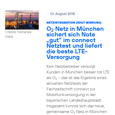
01. August 2018
NETZINTEGRATION ZEIGT WIRKUNG:
O
Netz in München
2
Credits: Fernanda
sichert sich Note
Vilela
„gut“ im connect
Netztest und liefert
die beste LTE-
Versorgung
Kein Netzbetreiber versorgt
Kunden in München besser mit LTE
als O
– das ist das Ergebnis eines
2
aktuellen Netztests der
Fachzeitschrift connect zur
Mobilfunkversorgung in der
bayerischen Landeshauptstadt.
Insgesamt konnte sich das neue,
gemeinsame O
Netz in München
2