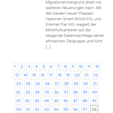
Migrationshintergrund direkt mit
weiteren Neuerungen nach. Mit
den beiden neuen Prepaid-
Optionen Smart World XXL und
Internet Flat XXL reagiert der
Mobilfunkanbieter auf die
steigende Datennachfrage seiner
ethnischen Zielgruppe und führt
[…]
1
2
3
4
5
6
7
8
9
10
11
12
13
14
15
16
17
18
19
20
21
22
23
24
25
26
27
28
29
30
31
32
33
34
35
36
37
38
39
40
41
42
43
44
45
46
47
48
49
50
51
52
53
54
55
56
57
58