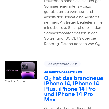
Deutschen haben die diesjährigen
Sommerferien intensiv dazu
genutzt, um zu verreisen und
abseits der Heimat eine Auszeit zu
nehmen. Als treuer Begleiter immer
mit dabei: das Smartphone. In den
Sommermonaten flossen in der
Spitze rund 100 Gbit/s über die
Roaming-Datenautobahn von O
.
2
09. September 2022
AB HEUTE VORBESTELLEN:
O
hat das brandneue
2
Credits: Apple
iPhone 14, iPhone 14
Plus, iPhone 14 Pro
und iPhone 14 Pro
Max
O
bietet mit dem iPhone 14,