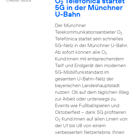
O
Telefónica startet
2
5G in der Münchner
U-Bahn
Der Münchner
Telekommunikationsanbieter O
2
Telefónica startet sein schnelles
5G-Netz in der Münchner U-Bahn.
Ab sofort können alle O
2
Kund:innen mit entsprechendem
Tarif und Endgerät den modernen
5G-Mobilfunkstandard im
gesamten U-Bahn-Netz der
bayerischen Landeshauptstadt
nutzen. Ob auf dem täglichen Weg
zur Arbeit oder unterwegs zu
Events wie Fußballspielen und
Oktoberfest – dank 5G profitieren
O
Kund:innen auf allen Linien von
2
der U1 bis U8 von einem
verbesserten Netzerlebnis. Ihnen