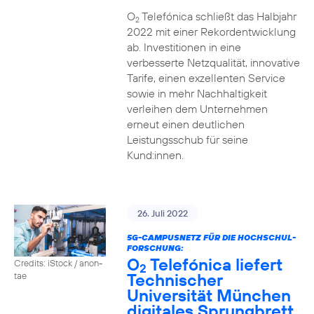
O
Telefónica schließt das Halbjahr
2
2022 mit einer Rekordentwicklung
ab. Investitionen in eine
verbesserte Netzqualität, innovative
Tarife, einen exzellenten Service
sowie in mehr Nachhaltigkeit
verleihen dem Unternehmen
erneut einen deutlichen
Leistungsschub für seine
Kund:innen.
26. Juli 2022
5G-CAMPUSNETZ FÜR DIE HOCHSCHUL-
FORSCHUNG:
O
Telefónica liefert
Credits: iStock / anon-
2
Technischer
tae
Universität München
digitales Sprungbrett