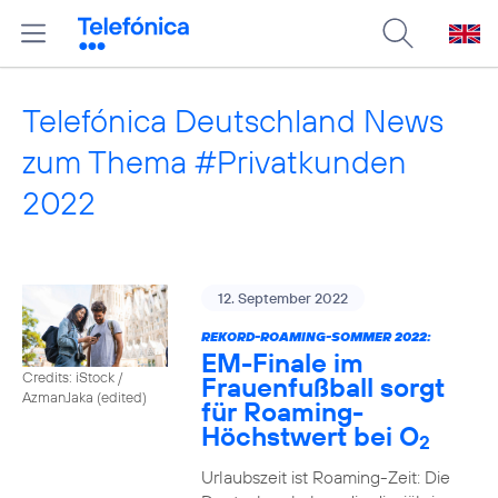
Telefónica Deutschland News
zum Thema #Privatkunden
2022
12. September 2022
REKORD-ROAMING-SOMMER 2022:
EM-Finale im
Credits: iStock /
Frauenfußball sorgt
AzmanJaka (edited)
für Roaming-
Höchstwert bei O
2
Urlaubszeit ist Roaming-Zeit: Die