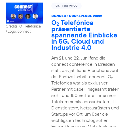
24. Juni 2022
CONNECT CONFERENCE 2022:
O
Telefónica
2
Credits: O
Telefónica
präsentierte
2
/ Logo: connect
spannende Einblicke
in 5G, Cloud und
Industrie 4.0
Am 21. und 22. Juni fand die
connect conference in Dresden
statt, das jährliche Branchenevent
der Fachzeitschrift connect. O
2
Telefónica war als exklusiver
Partner mit dabei. Insgesamt trafen
sich rund 150 Vertreter:innen von
Telekommunikationsanbietern, IT-
Dienstleistern, Netzausrüstern und
Startups vor Ort, um über die
wichtigsten technologischen
Entwicklungen im Mobilfunk und