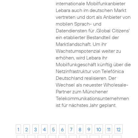
internationale Mobilfunkanbieter
Lebara auch im deutschen Markt
vertreten und dort als Anbieter von
mobilen Sprach- und
Datendiensten für ‚Global Citizens‘
ein etablierter Bestandteil der
Marktlandschaft. Um ihr
Wachstumspotenzial weiter zu
erhöhen, wird Lebara ihr
Mobilfunkgeschäft künftig über die
Netzinfrastruktur von Telefónica
Deutschland realisieren. Der
Wechsel als neuester Wholesale-
Partner zum Münchener
Telekommunikationsunternehmen
ist für nächstes Jahr geplant.
1
2
3
4
5
6
7
8
9
10
11
12