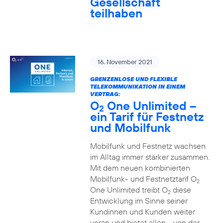
Gesellschaft
teilhaben
16. November 2021
GRENZENLOSE UND FLEXIBLE
TELEKOMMUNIKATION IN EINEM
VERTRAG:
O
One Unlimited –
2
ein Tarif für Festnetz
und Mobilfunk
Mobilfunk und Festnetz wachsen
im Alltag immer stärker zusammen.
Mit dem neuen kombinierten
Mobilfunk- und Festnetztarif O
2
One Unlimited treibt O
diese
2
Entwicklung im Sinne seiner
Kundinnen und Kunden weiter
voran und bietet allen - von der