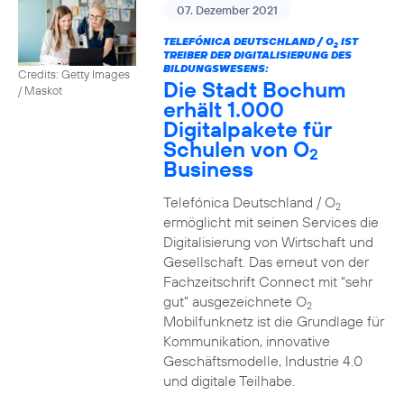
07. Dezember 2021
TELEFÓNICA DEUTSCHLAND / O
IST
2
TREIBER DER DIGITALISIERUNG DES
BILDUNGSWESENS:
Credits: Getty Images
Die Stadt Bochum
/ Maskot
erhält 1.000
Digitalpakete für
Schulen von O
2
Business
Telefónica Deutschland / O
2
ermöglicht mit seinen Services die
Digitalisierung von Wirtschaft und
Gesellschaft. Das erneut von der
Fachzeitschrift Connect mit “sehr
gut” ausgezeichnete O
2
Mobilfunknetz ist die Grundlage für
Kommunikation, innovative
Geschäftsmodelle, Industrie 4.0
und digitale Teilhabe.