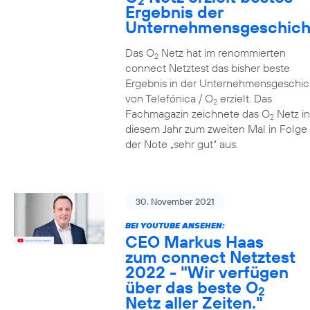
2
Ergebnis der
Unternehmensgeschich
Das O
Netz hat im renommierten
2
connect Netztest das bisher beste
Ergebnis in der Unternehmensgeschic
von Telefónica / O
erzielt. Das
2
Fachmagazin zeichnete das O
Netz in
2
diesem Jahr zum zweiten Mal in Folge 
der Note „sehr gut“ aus.
30. November 2021
BEI YOUTUBE ANSEHEN:
CEO Markus Haas
zum connect Netztest
2022 - "Wir verfügen
über das beste O
2
Netz aller Zeiten."