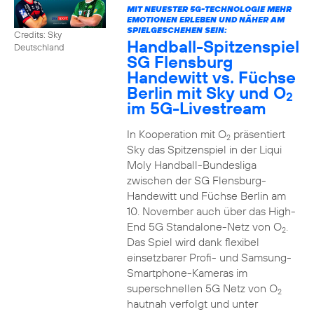
MIT NEUESTER 5G-TECHNOLOGIE MEHR
EMOTIONEN ERLEBEN UND NÄHER AM
SPIELGESCHEHEN SEIN:
Credits: Sky
Handball-Spitzenspiel
Deutschland
SG Flensburg
Handewitt vs. Füchse
Berlin mit Sky und O
2
im 5G-Livestream
In Kooperation mit O
präsentiert
2
Sky das Spitzenspiel in der Liqui
Moly Handball-Bundesliga
zwischen der SG Flensburg-
Handewitt und Füchse Berlin am
10. November auch über das High-
End 5G Standalone-Netz von O
.
2
Das Spiel wird dank flexibel
einsetzbarer Profi- und Samsung-
Smartphone-Kameras im
superschnellen 5G Netz von O
2
hautnah verfolgt und unter