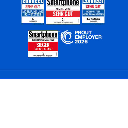
Home
Unternehmen
Netze
Nachhaltigkeit
Kunden
Investoren
Partner
Karriere
Presse
News
Privatkunden
Geschäftskunden
Worldwide