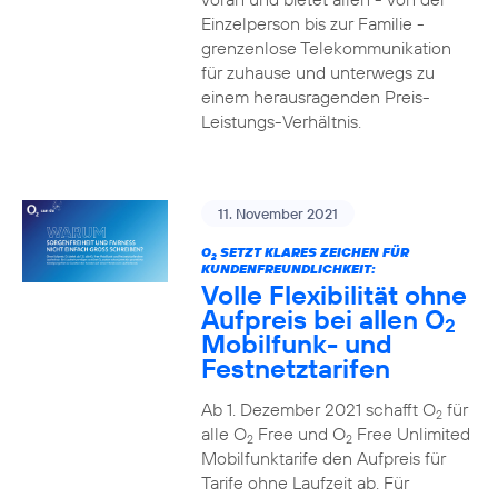
Einzelperson bis zur Familie -
grenzenlose Telekommunikation
für zuhause und unterwegs zu
einem herausragenden Preis-
Leistungs-Verhältnis.
11. November 2021
O
SETZT KLARES ZEICHEN FÜR
2
KUNDENFREUNDLICHKEIT:
Volle Flexibilität ohne
Aufpreis bei allen O
2
Mobilfunk- und
Festnetztarifen
Ab 1. Dezember 2021 schafft O
für
2
alle O
Free und O
Free Unlimited
2
2
Mobilfunktarife den Aufpreis für
Tarife ohne Laufzeit ab. Für