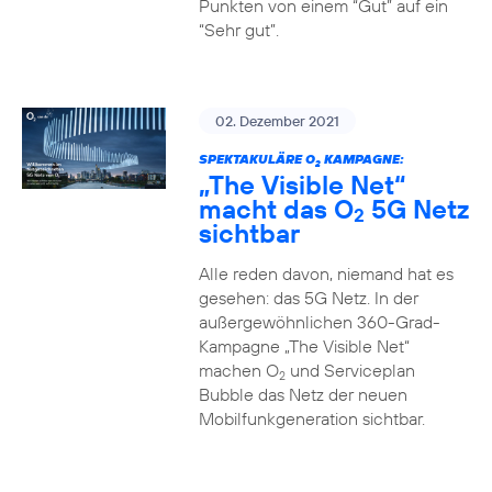
Punkten von einem “Gut” auf ein
“Sehr gut”.
02. Dezember 2021
SPEKTAKULÄRE O
KAMPAGNE:
2
„The Visible Net“
macht das O
5G Netz
2
sichtbar
Alle reden davon, niemand hat es
gesehen: das 5G Netz. In der
außergewöhnlichen 360-Grad-
Kampagne „The Visible Net“
machen O
und Serviceplan
2
Bubble das Netz der neuen
Mobilfunkgeneration sichtbar.